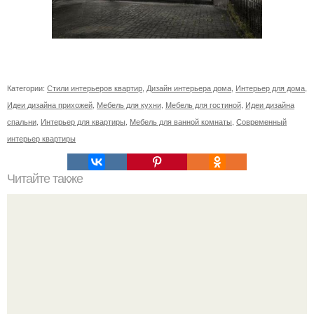
Категории:
Стили интерьеров квартир
,
Дизайн интерьера дома
,
Интерьер для дома
,
Идеи дизайна прихожей
,
Мебель для кухни
,
Мебель для гостиной
,
Идеи дизайна
спальни
,
Интерьер для квартиры
,
Мебель для ванной комнаты
,
Современный
интерьер квартиры
Читайте также
Плетение из газет - мы плетем красивый короб с