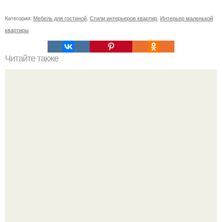
Категории:
Мебель для гостиной
,
Стили интерьеров квартир
,
Интерьер маленькой
квартиры
Читайте также
Резьба по дереву в стиле барокко. Резьба по дереву:
стилистические направления и характерные узоры.