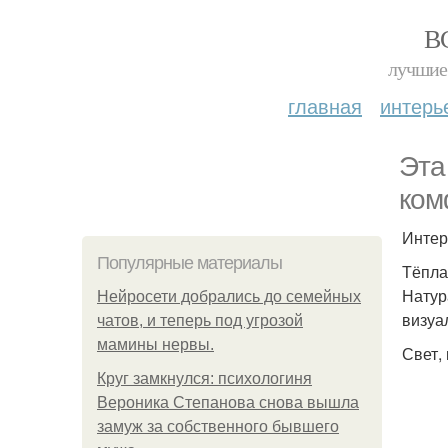
В
лучшие 
главная
интерь
Эта
ком
Интер
Популярные материалы
Тёпла
Натур
Нейросети добрались до семейных
визуа
чатов, и теперь под угрозой
мамины нервы.
Свет,
Круг замкнулся: психологиня
Вероника Степанова снова вышла
замуж за собственного бывшего