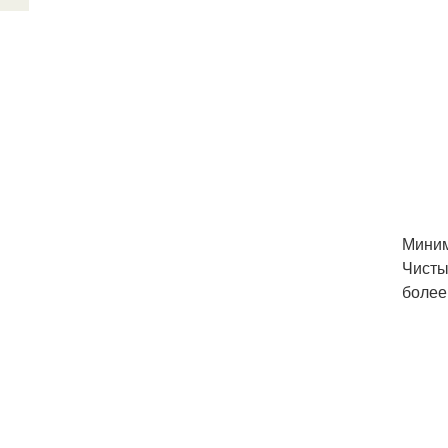
Миним
Чисты
более