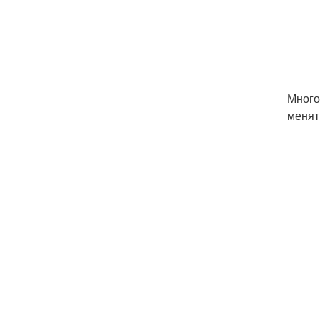
Много
менят