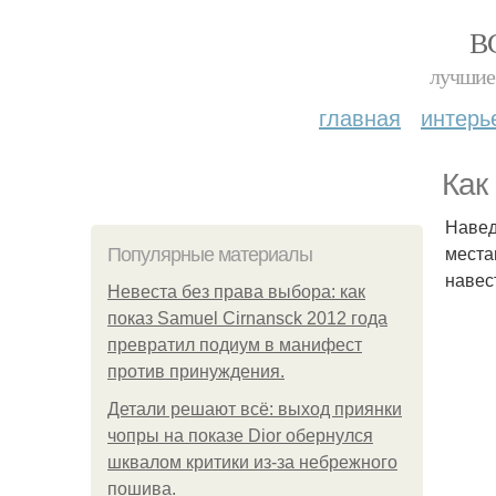
В
лучшие 
главная
интерь
Как
Навед
места
Популярные материалы
навес
Невеста без права выбора: как
показ Samuel Cirnansck 2012 года
превратил подиум в манифест
против принуждения.
Детали решают всё: выход приянки
чопры на показе Dior обернулся
шквалом критики из-за небрежного
пошива.