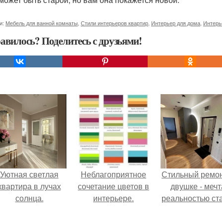
и:
Мебель для ванной комнаты
,
Стили интерьеров квартир
,
Интерьер для дома
,
Интерь
авилось? Поделитесь с друзьями!
Уютная светлая
Неблагоприятное
Стильный ремон
квартира в лучах
сочетание цветов в
двушке - мечт
солнца.
интерьере.
реальностью ста