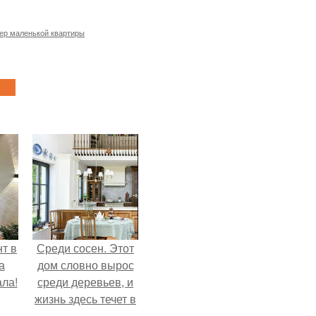
ер маленькой квартиры
т в
Среди сосен. Этот
а
дом словно вырос
ла!
среди деревьев, и
жизнь здесь течет в
собственном ритме