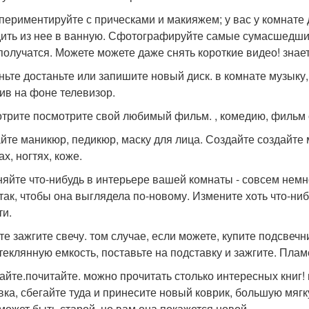
периментируйте с прическами и макияжем; у вас у комнате 
ить из нее в ванную. Сфотографируйте самые сумасшедшие
 получатся. Можете можете даже снять короткие видео! знае
ньте достаньте или запишите новый диск. в комнате музыку,
ив на фоне телевизор.
трите посмотрите свой любимый фильм. , комедию, фильм о 
йте маникюр, педикюр, маску для лица. Создайте создайте
х, ногтях, коже.
яйте что-нибудь в интерьере вашей комнаты - совсем немн
так, чтобы она выглядела по-новому. Измените хоть что-ни
ти.
те зажгите свечу. том случае, если можете, купите подсвечн
стеклянную емкость, поставьте на подставку и зажгите. Плам
айте.почитайте. можно прочитать столько интересных книг! в
вка, сбегайте туда и принесите новый коврик, большую мягк
может быть старой, но вам она покажется новой.