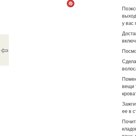
Поэкс
выход
у вас
Доста
включ
⇦
Посмо
Сдела
волоса
Помен
вещи 
крова
Зажги
ее в 
Почит
кладо
вещь 