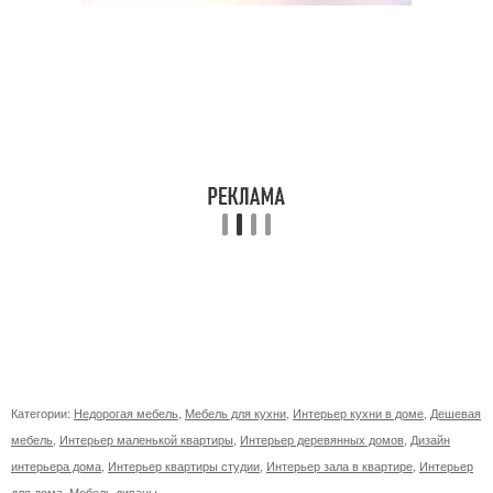
Категории:
Недорогая мебель
,
Мебель для кухни
,
Интерьер кухни в доме
,
Дешевая
мебель
,
Интерьер маленькой квартиры
,
Интерьер деревянных домов
,
Дизайн
интерьера дома
,
Интерьер квартиры студии
,
Интерьер зала в квартире
,
Интерьер
для дома
,
Мебель диваны