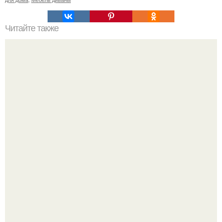
Читайте также
14 самых необычных кинотеатров Москвы.
В этом просторном пентхаусе с шестью спальнями