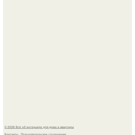
Дизайн малометражной студии 21, 1 м 2 (24, 9 м 2 с
балконом) в Краснодаре.
Привет всем дизайнерам интерьеров и не только!
© 2026 Всё об интерьере для дома и квартиры
Контакты
Пользовательское соглашение