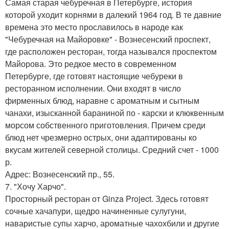
Самая старая чебуречная в Петербурге, история
которой уходит корнями в далекий 1964 год. В те давние
времена это место прославилось в народе как
"Чебуречная на Майоровке" - Вознесенский проспект,
где расположен ресторан, тогда назывался проспектом
Майорова. Это редкое место в современном
Петербурге, где готовят настоящие чебуреки в
ресторанном исполнении. Они входят в число
фирменных блюд, наравне с ароматным и сытным
чанахи, изысканной бараниной по - карски и клюквенным
морсом собственного приготовления. Причем среди
блюд нет чрезмерно острых, они адаптированы ко
вкусам жителей северной столицы. Средний счет - 1000
р.
Адрес: Вознесенский пр., 55.
7. "Хочу Харчо".
Просторный ресторан от Ginza Project. Здесь готовят
сочные хачапури, щедро начиненные сулугуни,
наваристые супы харчо, ароматные чахохбили и другие