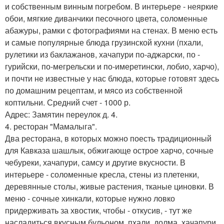
и собственным винным погребом. В интерьере - неяркие
обои, мягкие диванчики песочного цвета, соломенные
абажуры, рамки с фотографиями на стенах. В меню есть
и самые популярные блюда грузинской кухни (пхали,
рулетики из баклажанов, хачапури по-аджарски, по -
гурийски, по-мегрельски и по-имеретински, лобио, харчо),
и почти не известные у нас блюда, которые готовят здесь
по домашним рецептам, и мясо из собственной
коптильни. Средний счет - 1000 р.
Адрес: Замятин переулок д. 4.
4. ресторан "Мамалыга".
Два ресторана, в которых можно поесть традиционный
для Кавказа шашлык, обжигающе острое харчо, сочные
чебуреки, хачапури, самсу и другие вкусности. В
интерьере - соломенные кресла, стены из плетенки,
деревянные столы, живые растения, тканые циновки. В
меню - сочные хинкали, которые нужно ловко
придерживать за хвостик, чтобы - откусив, - тут же
насладиться вкусным бульоном, пхали, долма, хачапури