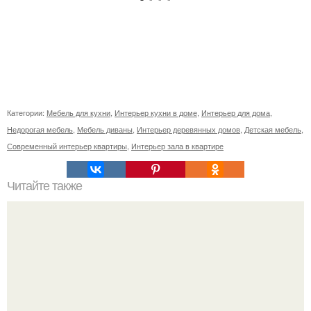
Категории:
Мебель для кухни
,
Интерьер кухни в доме
,
Интерьер для дома
,
Недорогая мебель
,
Мебель диваны
,
Интерьер деревянных домов
,
Детская мебель
,
Современный интерьер квартиры
,
Интерьер зала в квартире
Читайте также