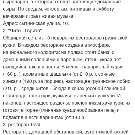
сыроварня, в которой готовят настоящие домашние
сыры. По средам, четвергам, пятницам и субботу
вечерами играет живая музыка.
Адрес: сытнинская улица, 10.
2. "Чито - Гврито".
Обширная сеть из 13 недорогих ресторанов грузинской
кухни. В каждом ресторане создана атмосфера
национального колорита: на полках стоят банки с
домашними соленьями и вареньем, стены украшает
вьющийся плющ и цветы. В меню - наваристый харчо
(160 р. ), ароматные шашлыки (от 210 р. ), сочные
хинкали (190 р. за порцию), настоящее грузинское лобио
(210 р. . среди хитов - блюда в кецах (особой глиняной
сковороде: оджахури, кучмачи, жареный сулугуни. И
наконец, настоящее раздолье поклонникам хачапури: их
готовят в торне (глиняная кувшинообразная печь) и
подают в шести вариантах (от 140 р.!
3. ресторан Tefsi.
Ресторан с домашней обстановкой, аутентичной кухней