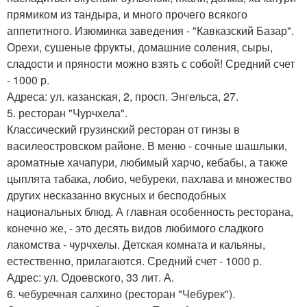
прямиком из тандыра, и много прочего всякого
аппетитного. Изюминка заведения - "Кавказский Базар".
Орехи, сушеные фрукты, домашние соления, сыры,
сладости и пряности можно взять с собой! Средний счет
- 1000 р.
Адреса: ул. казанская, 2, просп. Энгельса, 27.
5. ресторан "Чурчхела".
Классический грузинский ресторан от гинзы в
василеостровском районе. В меню - сочные шашлыки,
ароматные хачапури, любимый харчо, кебабы, а также
цыплята табака, лобио, чебуреки, пахлава и множество
других несказанно вкусных и бесподобных
национальных блюд. А главная особенность ресторана,
конечно же, - это десять видов любимого сладкого
лакомства - чурчхелы. Детская комната и кальяны,
естественно, прилагаются. Средний счет - 1000 р.
Адрес: ул. Одоевского, 33 лит. А.
6. чебуречная салхино (ресторан "Чебурек").