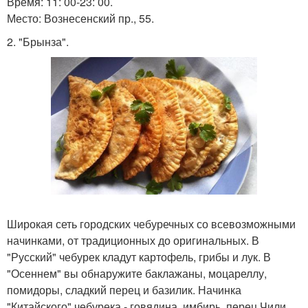
Время: 11: 00-23: 00.
Место: Вознесенский пр., 55.
2. "Брынза".
Широкая сеть городских чебуречных со всевозможными
начинками, от традиционных до оригинальных. В
"Русский" чебурек кладут картофель, грибы и лук. В
"Осеннем" вы обнаружите баклажаны, моцареллу,
помидоры, сладкий перец и базилик. Начинка
"Китайского" чебурека - говядина, имбирь, перец Чили.