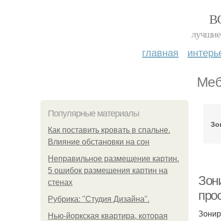
В
лучшие 
главная
интерь
Меб
Популярные материалы
Зо
Как поставить кровать в спальне.
Влияние обстановки на сон
Неправильное размещение картин.
5 ошибок размещения картин на
Зони
стенах
про
Рубрика: "Студия Дизайна".
Зонир
Нью-йоркская квартира, которая