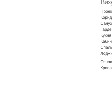
Виз
Проек
Коридо
Санузе
Гардер
Кухня 
Кабине
Спальн
Лоджия
Основ
Крова