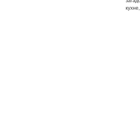
загад
кухне