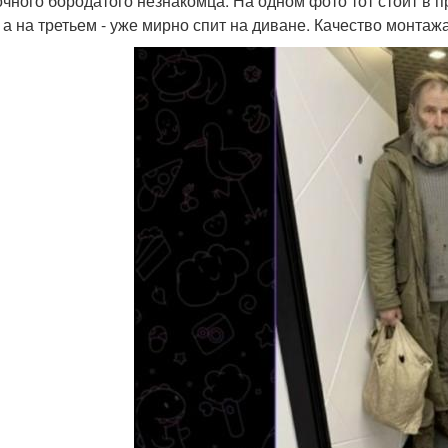
очного бородатого незнакомца. На одном фото тот стоит в пр
, а на третьем - уже мирно спит на диване. Качество монтаж