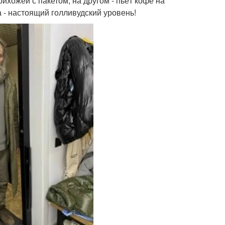
ихожей с пакетом, на другом - пьёт кофе на
а - настоящий голливудский уровень!