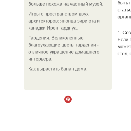
быть 
больше похожа на частный музей.
стать
Игры с пространством двух
орган
архитекторов: японца эири ота и
канадки Ирен гардпуа.
1. Со
Гардения. Великолепные
Если 
благоухающие цветы гардении -
может
отличное украшение домашнего
стол,
интерьера.
Как вырастить банан дома.