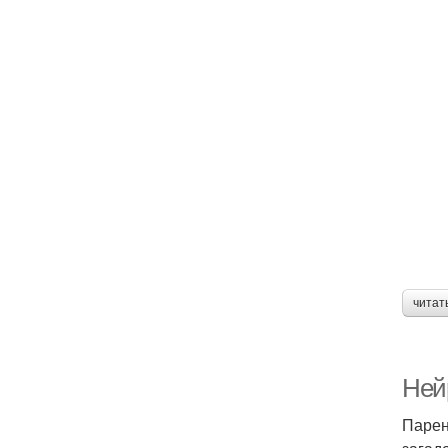
читат
Ней
Парен