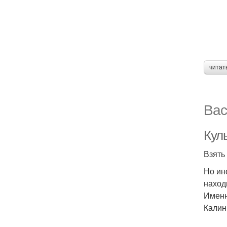
читат
Вас
Куль
Взять
Но ин
наход
Именн
Калин