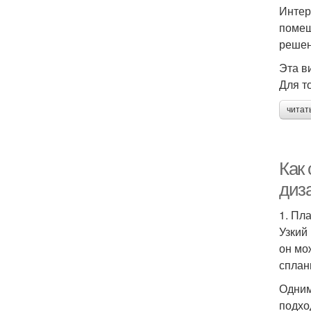
Интер
помещ
решен
Эта в
Для т
читат
Как
диз
1. Пл
Узкий
он мо
сплан
Одним
подхо