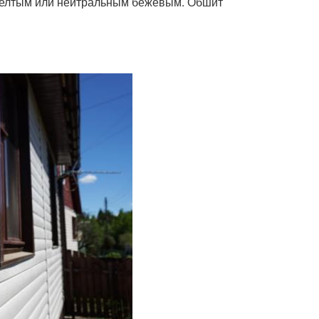
желтым или нейтральным бежевым. Обшит