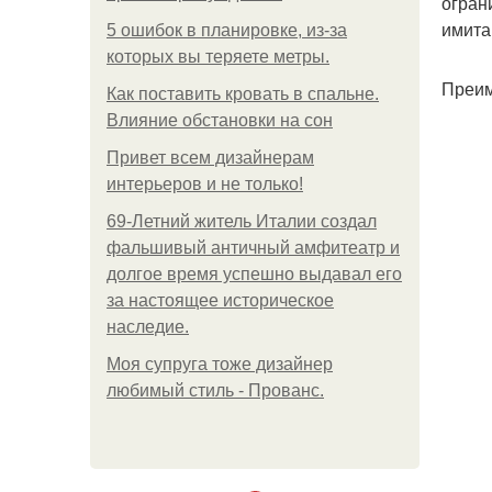
огран
имита
5 ошибок в планировке, из-за
которых вы теряете метры.
Преим
Как поставить кровать в спальне.
Влияние обстановки на сон
Привет всем дизайнерам
интерьеров и не только!
69-Летний житель Италии создал
фальшивый античный амфитеатр и
долгое время успешно выдавал его
за настоящее историческое
наследие.
Моя супруга тоже дизайнер
любимый стиль - Прованс.