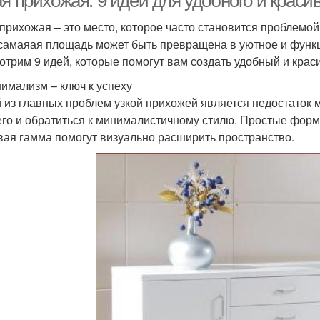
я прихожая: 9 идей для удобного и краси
 прихожая – это место, которое часто становится проблемо
самаяая площадь может быть превращена в уютное и функц
отрим 9 идей, которые помогут вам создать удобный и крас
нимализм – ключ к успеху
 из главных проблем узкой прихожей является недостаток м
го и обратиться к минималистичному стилю. Простые форм
вая гамма помогут визуально расширить пространство.