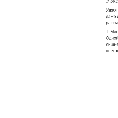
Узка
Узкая
даже 
рассм
1. Ми
Одной
лишне
цвето