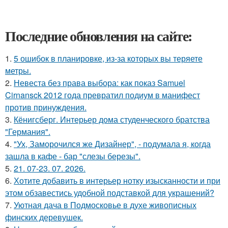
Последние обновления на сайте:
1.
5 ошибок в планировке, из-за которых вы теряете
метры.
2.
Невеста без права выбора: как показ Samuel
Cirnansck 2012 года превратил подиум в манифест
против принуждения.
3.
Кёнигсберг. Интерьер дома студенческого братства
"Германия".
4.
"Ух, Заморочился же Дизайнер", - подумала я, когда
зашла в кафе - бар "слезы березы".
5.
21. 07-23. 07. 2026.
6.
Хотите добавить в интерьер нотку изысканности и при
этом обзавестись удобной подставкой для украшений?
7.
Уютная дача в Подмосковье в духе живописных
финских деревушек.