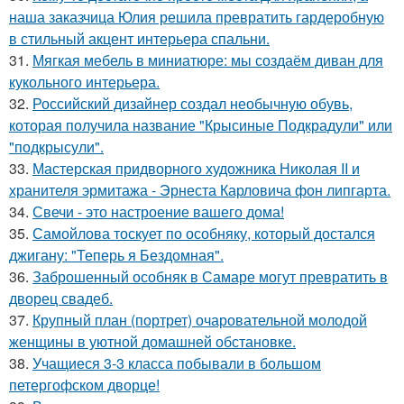
наша заказчица Юлия решила превратить гардеробную
в стильный акцент интерьера спальни.
31.
Мягкая мебель в миниатюре: мы создаём диван для
кукольного интерьера.
32.
Российский дизайнер создал необычную обувь,
которая получила название "Крысиные Подкрадули" или
"подкрысули".
33.
Мастерская придворного художника Николая II и
хранителя эрмитажа - Эрнеста Карловича фон липгарта.
34.
Свечи - это настроение вашего дома!
35.
Самойлова тоскует по особняку, который достался
джигану: "Теперь я Бездомная".
36.
Заброшенный особняк в Самаре могут превратить в
дворец свадеб.
37.
Крупный план (портрет) очаровательной молодой
женщины в уютной домашней обстановке.
38.
Учащиеся 3-3 класса побывали в большом
петергофском дворце!