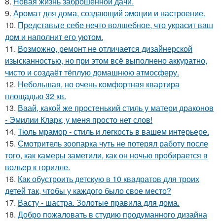
8.
Новая жизнь заброшенной дачи.
9.
Аромат для дома, создающий эмоции и настроение.
10.
Представьте себе нечто волшебное, что украсит ваш
дом и наполнит его уютом.
11.
Возможно, ремонт не отличается дизайнерской
изысканностью, но при этом всё выполнено аккуратно,
чисто и создаёт тёплую домашнюю атмосферу.
12.
Небольшая, но очень комфортная квартира
площадью 32 кв.
13.
Ваай, какой же простенький стиль у матери драконов
- Эмилии Кларк, у меня просто нет слов!
14.
Тюль мрамор - стиль и лeгкость в вашем интерьере.
15.
Смотритель зоопарка чуть не потерял работу после
того, как камеры заметили, как он ночью пробирается в
вольер к горилле.
16.
Как обустроить детскую в 10 квадратов для троих
детей так, чтобы у каждого было свое место?
17.
Васту - шастра. Золотые правила для дома.
18.
Добро пожаловать в студию продуманного дизайна