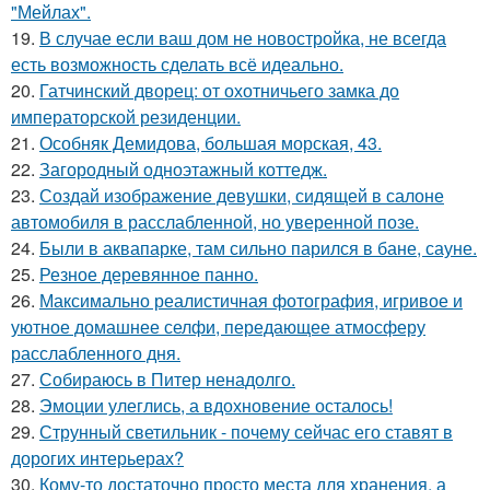
"Мейлах".
19.
В случае если ваш дом не новостройка, не всегда
есть возможность сделать всё идеально.
20.
Гатчинский дворец: от охотничьего замка до
императорской резиденции.
21.
Особняк Демидова, большая морская, 43.
22.
Загородный одноэтажный коттедж.
23.
Создай изображение девушки, сидящей в салоне
автомобиля в расслабленной, но уверенной позе.
24.
Были в аквапарке, там сильно парился в бане, сауне.
25.
Резное деревянное панно.
26.
Максимально реалистичная фотография, игривое и
уютное домашнее селфи, передающее атмосферу
расслабленного дня.
27.
Собираюсь в Питер ненадолго.
28.
Эмоции улеглись, а вдохновение осталось!
29.
Струнный светильник - почему сейчас его ставят в
дорогих интерьерах?
30.
Кому-то достаточно просто места для хранения, а