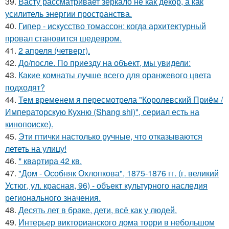
39.
Васту рассматривает зеркало не как декор, а как
усилитель энергии пространства.
40.
Гипер - искусство томассон: когда архитектурный
провал становится шедевром.
41.
2 апреля (четверг).
42.
До/после. По приезду на объект, мы увидели:
43.
Какие комнаты лучше всего для оранжевого цвета
подходят?
44.
Тем временем я пересмотрела "Королевский Приём /
Императорскую Кухню (Shang shi)", сериал есть на
кинопоиске).
45.
Эти птички настолько ручные, что отказываются
лететь на улицу!
46.
* квартира 42 кв.
47.
"Дом - Особняк Охлопкова", 1875-1876 гг. (г. великий
Устюг, ул. красная, 96) - объект культурного наследия
регионального значения.
48.
Десять лет в браке, дети, всё как у людей.
49.
Интерьер викторианского дома торри в небольшом