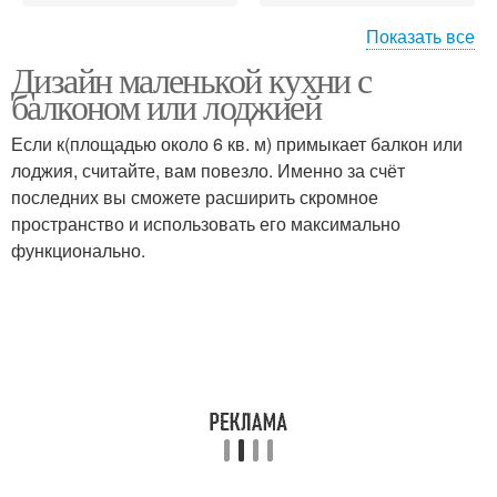
Показать все
Дизайн маленькой кухни с
Кухня на балкон
Дизайн для кухни
балконом или лоджией
Если к(площадью около 6 кв. м) примыкает балкон или
лоджия, считайте, вам повезло. Именно за счёт
последних вы сможете расширить скромное
Стиль для кухни
пространство и использовать его максимально
функционально.