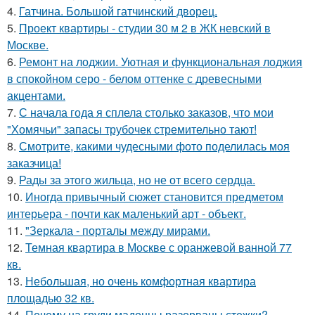
4.
Гатчина. Большой гатчинский дворец.
5.
Проект квартиры - студии 30 м 2 в ЖК невский в
Москве.
6.
Ремонт на лоджии. Уютная и функциональная лоджия
в спокойном серо - белом оттенке с древесными
акцентами.
7.
С начала года я сплела столько заказов, что мои
"Хомячьи" запасы трубочек стремительно тают!
8.
Смотрите, какими чудесными фото поделилась моя
заказчица!
9.
Рады за этого жильца, но не от всего сердца.
10.
Иногда привычный сюжет становится предметом
интерьера - почти как маленький арт - объект.
11.
"Зеркала - порталы между мирами.
12.
Темная квартира в Москве с оранжевой ванной 77
кв.
13.
Небольшая, но очень комфортная квартира
площадью 32 кв.
14.
Почему на груди мадонны разорваны стежки?