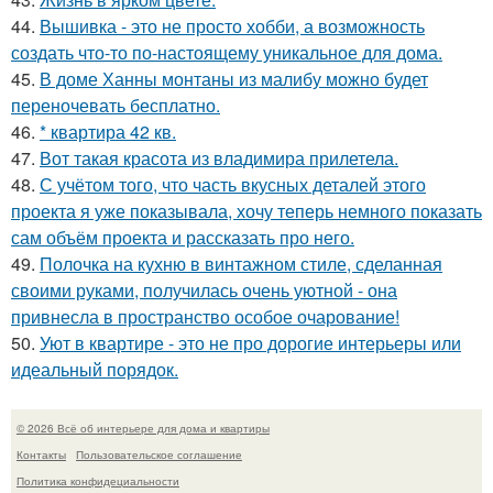
44.
Вышивка - это не просто хобби, а возможность
создать что-то по-настоящему уникальное для дома.
45.
В доме Ханны монтаны из малибу можно будет
переночевать бесплатно.
46.
* квартира 42 кв.
47.
Вот такая красота из владимира прилетела.
48.
С учётом того, что часть вкусных деталей этого
проекта я уже показывала, хочу теперь немного показать
сам объём проекта и рассказать про него.
49.
Полочка на кухню в винтажном стиле, сделанная
своими руками, получилась очень уютной - она
привнесла в пространство особое очарование!
50.
Уют в квартире - это не про дорогие интерьеры или
идеальный порядок.
© 2026 Всё об интерьере для дома и квартиры
Контакты
Пользовательское соглашение
Политика конфидециальности