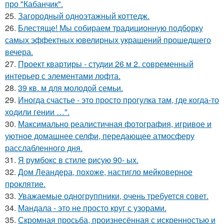
про "Кабанчик".
25.
Загородный одноэтажный коттедж.
26.
Блестяще! Мы собираем традиционную подборку
самых эффектных ювелирных украшений прошедшего
вечера.
27.
Проект квартиры - студии 26 м 2. современный
интерьер с элементами лофта.
28.
39 кв. м для молодой семьи.
29.
Иногда счастье - это просто прогулка там, где когда-то
ходили гении …".
30.
Максимально реалистичная фотография, игривое и
уютное домашнее селфи, передающее атмосферу
расслабленного дня.
31.
Я румбокс в стиле рисую 90- ых.
32.
Дом Леандера, похоже, настигло мейковерное
проклятие.
33.
Уважаемые одногруппники, очень требуется совет.
34.
Мандала - это не просто круг с узорами.
35.
Скромная просьба, произнесённая с искренностью и