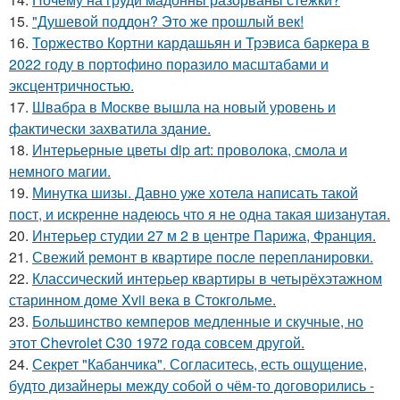
15.
"Душевой поддон? Это же прошлый век!
16.
Торжество Кортни кардашьян и Трэвиса баркера в
2022 году в портофино поразило масштабами и
эксцентричностью.
17.
Швабра в Москве вышла на новый уровень и
фактически захватила здание.
18.
Интерьерные цветы dip art: проволока, смола и
немного магии.
19.
Минутка шизы. Давно уже хотела написать такой
пост, и искренне надеюсь что я не одна такая шизанутая.
20.
Интерьер студии 27 м 2 в центре Парижа, Франция.
21.
Свежий ремонт в квартире после перепланировки.
22.
Классический интерьер квартиры в четырёхэтажном
старинном доме Xvii века в Стокгольме.
23.
Большинство кемперов медленные и скучные, но
этот Chevrolet C30 1972 года совсем другой.
24.
Секрет "Кабанчика". Согласитесь, есть ощущение,
будто дизайнеры между собой о чём-то договорились -