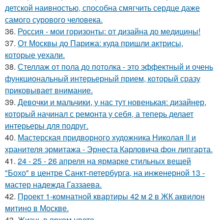
детской наивностью, способна смягчить сердце даже
самого сурового человека.
36.
Россия - мои горизонты: от дизайна до медицины!
37.
От Москвы до Парижа: куда пришли актрисы,
которые уехали.
38.
Стеллаж от пола до потолка - это эффектный и очень
функциональный интерьерный прием, который сразу
приковывает внимание.
39.
Девочки и мальчики, у нас тут новенькая: дизайнер,
который начинал с ремонта у себя, а теперь делает
интерьеры для подруг.
40.
Мастерская придворного художника Николая II и
хранителя эрмитажа - Эрнеста Карловича фон липгарта.
41.
24 - 25 - 26 апреля на ярмарке стильных вещей
"Бохо" в центре Санкт-петербурга, на инженерной 13 -
мастер надежда Газзаева.
42.
Проект 1-комнатной квартиры 42 м 2 в ЖК аквилон
митино в Москве.
43.
Жизнь в ярком цвете.