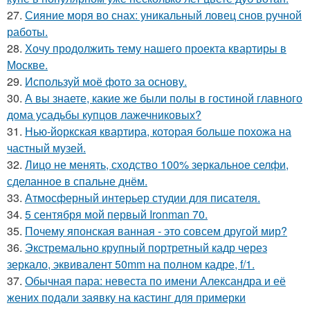
27.
Сияние моря во снах: уникальный ловец снов ручной
работы.
28.
Хочу продолжить тему нашего проекта квартиры в
Москве.
29.
Используй моё фото за основу.
30.
А вы знаете, какие же были полы в гостиной главного
дома усадьбы купцов лажечниковых?
31.
Нью-йоркская квартира, которая больше похожа на
частный музей.
32.
Лицо не менять, сходство 100% зеркальное селфи,
сделанное в спальне днём.
33.
Атмосферный интерьер студии для писателя.
34.
5 сентября мой первый Ironman 70.
35.
Почему японская ванная - это совсем другой мир?
36.
Экстремально крупный портретный кадр через
зеркало, эквивалент 50mm на полном кадре, f/1.
37.
Обычная пара: невеста по имени Александра и её
жених подали заявку на кастинг для примерки