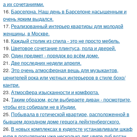
а их сочетаниями.
16.
Барселона. Наш день в Барселоне насыщенным и
очень ярким выдался.
17.
Реализованный интерьер квартиры для молодой
женщины, в Москве.
18.
Каждый столик из спила - это не просто мебель.
19.
Цветовое сoчетание плинтуса, пола и дверей.
20.
Один предмет - порядок во всём доме.
21.
Две последних недели апреля.
22.
Это очень атмосферная вещь для музыкантов,
ценителей рока или уютных интерьеров в стиле бохо/
кантри.
23.
Атмосфера изысканности и комфорта.
24.
Таким образом, если выбираете диван - посмотрите,
чтобы его собирали не в Индии.
25.
Побывала в готической квартире, расположенной в
бывшем доходном доме герцога лейхтенбергского.
26.
В новых комплексах в кудепсте устанавливали шкаф
купе в популярном уже несколько лет цвете дуб вотан.