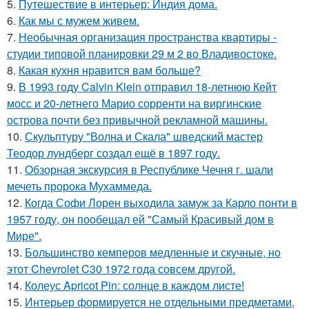
5.
Путешествие в интерьер: Индия дома.
6.
Как мы с мужем живем.
7.
Необычная организация пространства квартиры -
студии типовой планировки 29 м 2 во Владивостоке.
8.
Какая кухня нравится вам больше?
9.
В 1993 году Calvin Klein отправил 18-летнюю Кейт
мосс и 20-летнего Марио сорренти на виргинские
острова почти без привычной рекламной машины.
10.
Скульптуру "Волна и Скала" шведский мастер
Теодор лундберг создал ещё в 1897 году.
11.
Обзорная экскурсия в Республике Чечня г. шали
мечеть пророка Мухаммеда.
12.
Когда Софи Лорен выходила замуж за Карло понти в
1957 году, он пообещал ей "Самый Красивый дом в
Мире".
13.
Большинство кемперов медленные и скучные, но
этот Chevrolet C30 1972 года совсем другой.
14.
Колеус Apricot Pin: солнце в каждом листе!
15.
Интерьер формируется не отдельными предметами,