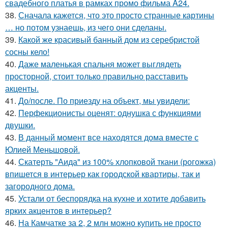
свадебного платья в рамках промо фильма A24.
38.
Сначала кажется, что это просто странные картины
… но потом узнаешь, из чего они сделаны.
39.
Какой же красивый банный дом из серебристой
сосны кело!
40.
Даже маленькая спальня может выглядеть
просторной, стоит только правильно расставить
акценты.
41.
До/после. По приезду на объект, мы увидели:
42.
Перфекционисты оценят: однушка с функциями
двушки.
43.
В данный момент все находятся дома вместе с
Юлией Меньшовой.
44.
Скатерть "Аида" из 100% хлопковой ткани (рогожка)
впишется в интерьер как городской квартиры, так и
загородного дома.
45.
Устали от беспорядка на кухне и хотите добавить
ярких акцентов в интерьер?
46.
На Камчатке за 2, 2 млн можно купить не просто