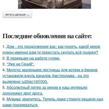
читать дальше →
Последние обновления на сайте:
1.
Дом - это продолжение вас: как понять, какой декор
нужен именно вам (и перестать скупать всё подряд?
2.
В перерыве на работе гуляю.
3.
"Уже не Гений".
4.
Милота: маленькие лестницы для котеек и ёжиков
установили вдоль каналов Амстердама - на это
выделено \u20ac100'000.
5.
Абсолютный питер за окном и наш интерьер
дополняют друг друга.
6.
Мужики, крепитесь. Теперь даже стринги решили над
нами поиздеваться.