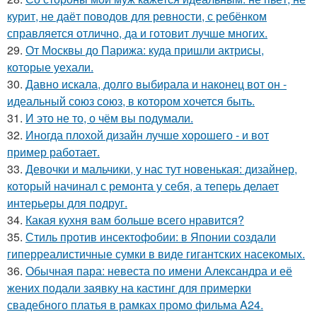
курит, не даёт поводов для ревности, с ребёнком
справляется отлично, да и готовит лучше многих.
29.
От Москвы до Парижа: куда пришли актрисы,
которые уехали.
30.
Давно искала, долго выбирала и наконец вот он -
идеальный союз союз, в котором хочется быть.
31.
И это не то, о чём вы подумали.
32.
Иногда плохой дизайн лучше хорошего - и вот
пример работает.
33.
Девочки и мальчики, у нас тут новенькая: дизайнер,
который начинал с ремонта у себя, а теперь делает
интерьеры для подруг.
34.
Какая кухня вам больше всего нравится?
35.
Стиль против инсектофобии: в Японии создали
гиперреалистичные сумки в виде гигантских насекомых.
36.
Обычная пара: невеста по имени Александра и её
жених подали заявку на кастинг для примерки
свадебного платья в рамках промо фильма A24.