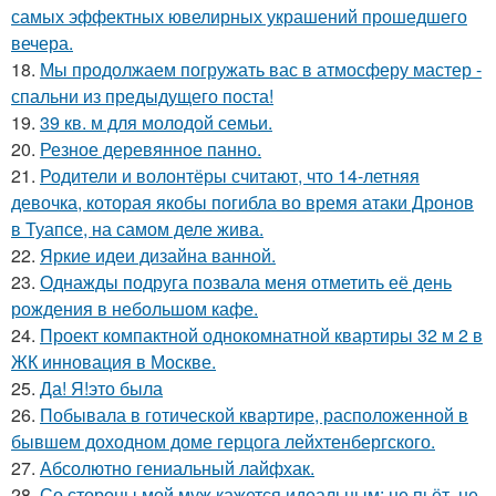
самых эффектных ювелирных украшений прошедшего
вечера.
18.
Мы продолжаем погружать вас в атмосферу мастер -
спальни из предыдущего поста!
19.
39 кв. м для молодой семьи.
20.
Резное деревянное панно.
21.
Родители и волонтёры считают, что 14-летняя
девочка, которая якобы погибла во время атаки Дронов
в Туапсе, на самом деле жива.
22.
Яркие идеи дизайна ванной.
23.
Однажды подруга позвала меня отметить её день
рождения в небольшом кафе.
24.
Проект компактной однокомнатной квартиры 32 м 2 в
ЖК инновация в Москве.
25.
Да! Я!это была
26.
Побывала в готической квартире, расположенной в
бывшем доходном доме герцога лейхтенбергского.
27.
Абсолютно гениальный лайфхак.
28.
Со стороны мой муж кажется идеальным: не пьёт, не