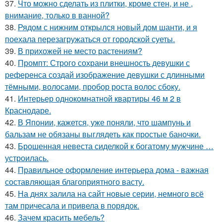
37.
Что можно сделать из плитки, кроме стен, и не ,
внимание, только в ванной?
38.
Рядом с нижним открылся новый дом шанти, и я
поехала перезагружаться от городской суеты.
39.
В прихожей не место растениям?
40.
Промпт: Строго сохрани внешность девушки с
референса создай изображение девушки с длинными
тёмными, волосами, пробор роста волос сбоку.
41.
Интерьер однокомнатной квартиры 46 м 2 в
Краснодаре.
42.
В Японии, кажется, уже поняли, что шампунь и
бальзам не обязаны выглядеть как простые баночки.
43.
Брошенная невеста сиделкой к богатому мужчине …
устроилась.
44.
Правильное оформление интерьера дома - важная
составляющая благоприятного васту.
45.
На днях залила на сайт новые серии, немного всё
там причесала и привела в порядок.
46.
Зачем красить мебель?