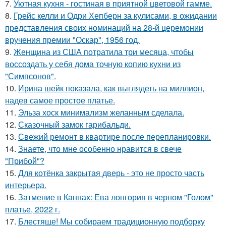
7.
Уютная кухня - гостиная в приятной цветовой гамме.
8.
Грейс келли и Одри Хепберн за кулисами, в ожидании
представления своих номинаций на 28-й церемонии
вручения премии "Оскар", 1956 год.
9.
Женщина из США потратила три месяца, чтобы
воссоздать у себя дома точную копию кухни из
"Симпсонов".
10.
Ирина шейк показала, как выглядеть на миллион,
надев самое простое платье.
11.
Эльза хоск минимализм желанным сделала.
12.
Сказочный замок гарибальди.
13.
Свежий ремонт в квартире после перепланировки.
14.
Знаете, что мне особенно нравится в свече
"Прибой"?
15.
Для котёнка закрытая дверь - это не просто часть
интерьера.
16.
Затмение в Каннах: Ева лонгория в черном "Голом"
платье, 2022 г.
17.
Блестяще! Мы собираем традиционную подборку