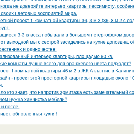
когда не доверяйте интерьер квартиры пессимисту, особен
 своих цветовых восприятий мира.
етной проект 1-комнатной квартиры 36, 3 м 2 (39, 8 м 2 с 
бург.
ащиеся 3-3 класса побывали в большом петергофском двор
тот выходной мы с сестрой засиделись на кухне допоздна, о
растениях и одиночестве:
ализованный интерьер квартиры, площадью 80 кв.
кие комнаты лучше всего для оранжевого цвета подходят?
оект 1-комнатной квартиры 46 м 2 в ЖК Атлантис в Калинин
зайн - проект этой просторной квартиры площадью около 1
и.
ло кто знает, что напротив эрмитажа есть замечательный 
чем нужна химчистка мебели?
 и после.
ивет, обновленная кухня!