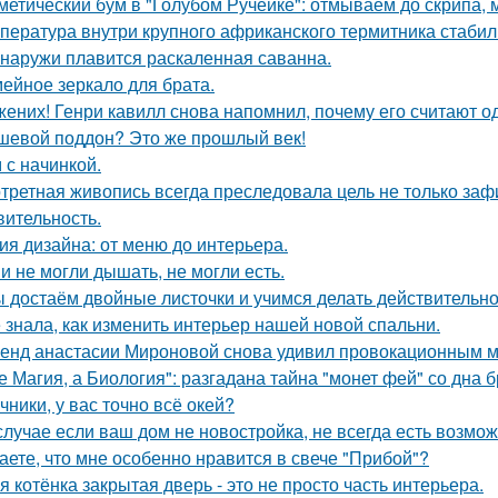
метический бум в "Голубом Ручейке": отмываем до скрипа,
пература внутри крупного африканского термитника стабиль
снаружи плавится раскаленная саванна.
ейное зеркало для брата.
жених! Генри кавилл снова напомнил, почему его считают о
шевой поддон? Это же прошлый век!
 с начинкой.
третная живопись всегда преследовала цель не только зафи
вительность.
ия дизайна: от меню до интерьера.
и не могли дышать, не могли есть.
 достаём двойные листочки и учимся делать действительно
 знала, как изменить интерьер нашей новой спальни.
енд анастасии Мироновой снова удивил провокационным м
е Магия, а Биология": разгадана тайна "монет фей" со дна б
чники, у вас точно всё окей?
случае если ваш дом не новостройка, не всегда есть возмож
аете, что мне особенно нравится в свече "Прибой"?
я котёнка закрытая дверь - это не просто часть интерьера.