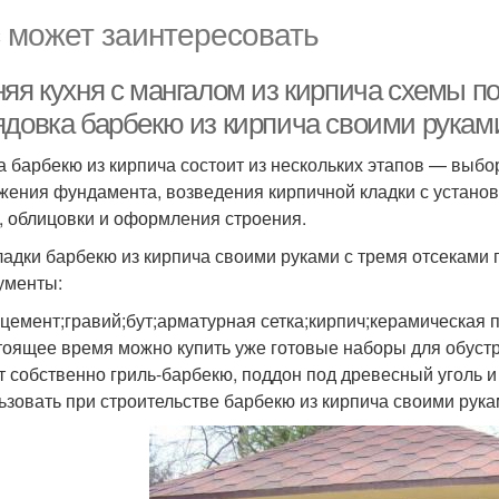
 может заинтересовать
яя кухня с мангалом из кирпича схемы по
ядовка барбекю из кирпича своими рукам
а барбекю из кирпича состоит из нескольких этапов — выбо
жения фундамента, возведения кирпичной кладки с установ
, облицовки и оформления строения.
ладки барбекю из кирпича своими руками с тремя отсекам
ументы:
;цемент;гравий;бут;арматурная сетка;кирпич;керамическая п
тоящее время можно купить уже готовые наборы для обустр
т собственно гриль-барбекю, поддон под древесный уголь 
ьзовать при строительстве барбекю из кирпича своими рука