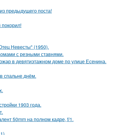
из предыдущего поста!
 покорил!
тец Невесты" (1950).
домами с резными ставнями.
пожар в девятиэтажном доме по улице Есенина.
в спальне днём.
х.
тройки 1903 года.
т.
лент 50mm на полном кадре, f/1.
1).