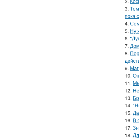
2.
Кос
3.
Тем
пока 
4.
Сем
5.
Ну 
6.
"Ду
7.
Дом
8.
Пор
дейст
9.
Маг
10.
Он
11.
Мы
12.
Не
13.
Бр
14.
"Н
15.
Да
16.
В 
17.
Зн
18.
Дл