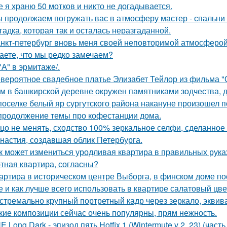
е я храню 50 мотков и никто не догадывается.
 продолжаем погружать вас в атмосферу мастер - спальни 
гадка, которая так и осталась неразгаданной.
нкт-петербург вновь меня своей неповторимой атмосферой
аете, что мы редко замечаем?
 "А" в эрмитаже/.
вероятное свадебное платье Элизабет Тейлор из фильма "О
м в башкирской деревне окружен памятниками зодчества, 
поселке белый яр сургутского района накануне произошел 
продолжение темы про кофестанции дома.
цо не менять, сходство 100% зеркальное селфи, сделанное 
настия, создавшая облик Петербурга.
к может измениться уродливая квартира в правильных рука
тная квартира, согласны?
артира в историческом центре Выборга, в финском доме пос
е и как лучше всего использовать в квартире салатовый цве
стремально крупный портретный кадр через зеркало, эквива
кие композиции сейчас очень популярны, прям нежность.
E Long Dark - эпизод пять Hotfix 1 (Wintermute v 2. 23) (часть 