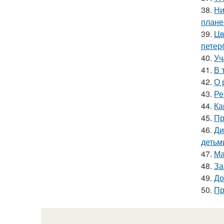
38.
Ни
плане
39.
Цв
петер
40.
Уч
41.
В 
42.
О 
43.
Ре
44.
Ка
45.
Пр
46.
Ди
детьм
47.
Ма
48.
За
49.
До
50.
Пр