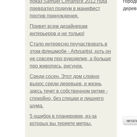
город
показ Samuel Cirnansck 2012 года
дерев
превратил подиум в манифест
против принуждения.
Привет всем дизайнерам
интерьеров и не только!
Стало интересно поучаствовать в
этом флешмобе - Artvsartist, хоть он
не совсем про рукоделие, а больше
про живопись, рисунок.
Среди сосен. Этот дом словно
вырос среди деревьев, и жизнь
здесь течет в собственном ритме -
спокойно, без спешки и лишнего
шума.
5 ошибок в планировке, из-за
читат
которых вы теряете метры.