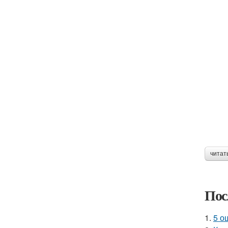
читат
Пос
1.
5 о