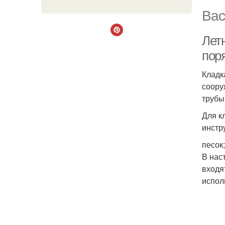
Вас
Летн
пор
Кладк
соору
трубы
Для к
инстр
песок
В нас
входя
испол