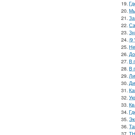
19.
Гд
20.
Мы
21.
За
22.
Са
23.
Зн
24.
/9
25.
Не
26.
До
27.
В 
28.
В 
29.
Ли
30.
Ди
31.
Ка
32.
Ую
33.
Кв
34.
Гд
35.
Эк
36.
Та
37.
TH