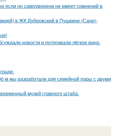
но если он самоуверени не имеет сомнений в
лоджией) в ЖК Дубровский в Пушкине (Санкт-
це!
бсуждали новости и потягивали лёгкое вино.
граде.
00 м мы разработали для семейной пары с двумя
современный музей главного штаба.