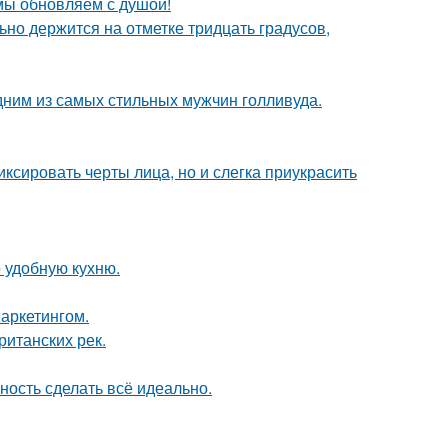
 мы обновляем с душой!
но держится на отметке тридцать градусов,
дним из самых стильных мужчин голливуда.
ксировать черты лица, но и слегка приукрасить
 удобную кухню.
аркетингом.
ританских рек.
ность сделать всё идеально.