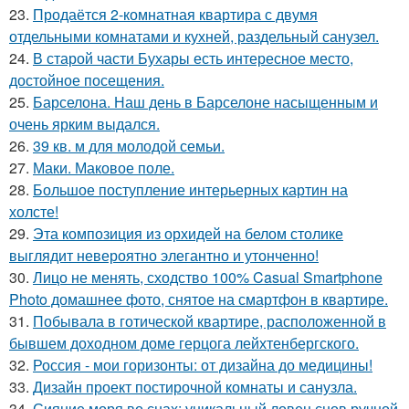
23.
Продаётся 2-комнатная квартира с двумя
отдельными комнатами и кухней, раздельный санузел.
24.
В старой части Бухары есть интересное место,
достойное посещения.
25.
Барселона. Наш день в Барселоне насыщенным и
очень ярким выдался.
26.
39 кв. м для молодой семьи.
27.
Маки. Маковое поле.
28.
Большое поступление интерьерных картин на
холсте!
29.
Эта композиция из орхидей на белом столике
выглядит невероятно элегантно и утонченно!
30.
Лицо не менять, сходство 100% Casual Smartphone
Photo домашнее фото, снятое на смартфон в квартире.
31.
Побывала в готической квартире, расположенной в
бывшем доходном доме герцога лейхтенбергского.
32.
Россия - мои горизонты: от дизайна до медицины!
33.
Дизайн проект постирочной комнаты и санузла.
34.
Сияние моря во снах: уникальный ловец снов ручной