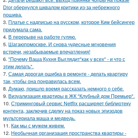
Dior обернулся шквалом критики из-за небрежного
пошива.
3.
Платье с надписью на русском, которое Ким бейсингер
придумала сама.
4.
В перерыве на работе гуляю.
5.
Шагаюпомоскве. И снова чудесные мгновения
встречи, незабываемые впечатления!
6.
"Почему Ваша Кухня Выглядит"как у всех" - и что с
этим делать".
7.
Самая дорогая ошибка в ремонте - делать квартиру
так, чтобы она понравилась всем.
8.
Думаю, пришло время рассказать немного о себе.
9.
Визуализация квартиры в ЖК "Клубный дом Премьер".
10.
Стриминговый сервис Netflix расширяет библиотеку
контента, заключив сделку на показ новых эпизодов
мультсериала маша и медведь.
11.
Как мы с мужем живем.
12.
Необычная организация пространства квартиры -