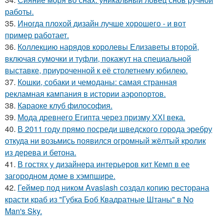
работы.
35.
Иногда плохой дизайн лучше хорошего - и вот
пример работает.
36.
Коллекцию нарядов королевы Елизаветы второй,
включая сумочки и туфли, покажут на специальной
выставке, приуроченной к её столетнему юбилею.
37.
Кошки, собаки и чемоданы: самая странная
рекламная кампания в истории аэропортов.
38.
Караоке клуб философия.
39.
Мода древнего Египта через призму ХХI века.
40.
В 2011 году прямо посреди шведского города эребру
откуда ни возьмись появился огромный жёлтый кролик
из дерева и бетона.
41.
В гостях у дизайнера интерьеров кит Кемп в ее
загородном доме в хэмпшире.
42.
Геймер под ником Avaslash создал копию ресторана
красти краб из "Губка Боб Квадратные Штаны" в No
Man's Sky.