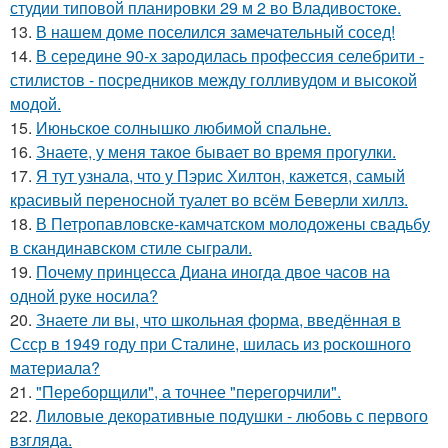
студии типовой планировки 29 м 2 во Владивостоке.
13.
В нашем доме поселился замечательный сосед!
14.
В середине 90-х зародилась профессия селебрити -
стилистов - посредников между голливудом и высокой
модой.
15.
Июньское солнышко любимой спальне.
16.
Знаете, у меня такое бывает во время прогулки.
17.
Я тут узнала, что у Пэрис Хилтон, кажется, самый
красивый переносной туалет во всём Беверли хиллз.
18.
В Петропавловске-камчатском молодожены свадьбу
в скандинавском стиле сыграли.
19.
Почему принцесса Диана иногда двое часов на
одной руке носила?
20.
Знаете ли вы, что школьная форма, введённая в
Ссср в 1949 году при Сталине, шилась из роскошного
материала?
21.
"Переборщили", а точнее "перегорчили".
22.
Лиловые декоративные подушки - любовь с первого
взгляда.