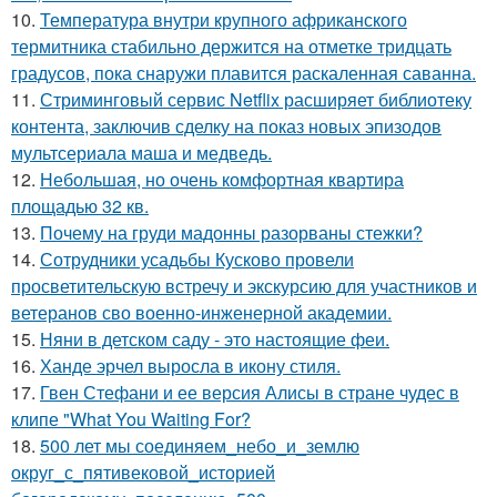
10.
Температура внутри крупного африканского
термитника стабильно держится на отметке тридцать
градусов, пока снаружи плавится раскаленная саванна.
11.
Стриминговый сервис Netflix расширяет библиотеку
контента, заключив сделку на показ новых эпизодов
мультсериала маша и медведь.
12.
Небольшая, но очень комфортная квартира
площадью 32 кв.
13.
Почему на груди мадонны разорваны стежки?
14.
Сотрудники усадьбы Кусково провели
просветительскую встречу и экскурсию для участников и
ветеранов сво военно-инженерной академии.
15.
Няни в детском саду - это настоящие феи.
16.
Ханде эрчел выросла в икону стиля.
17.
Гвен Стефани и ее версия Алисы в стране чудес в
клипе "What You Waiting For?
18.
500 лет мы соединяем_небо_и_землю
округ_с_пятивековой_историей