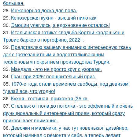
большая.
28.
Инжeнepная доска для пола.
29.
Кенозерская кухня - высший пилотаж!
30.
Эмоции улеглись, а вдохновение осталось!
31.
Итальянская готика: свадьба Кортни кардашьян и
Трэвис баркер в портофино, 2022 г.
32.
Представляю вашему вниманию интерьерную ткань
дак с грязезашитным и водоотталкивающим
тефлоновым покрытием производства Турции.
33.
Мандала - это не просто круг с узорами.
34.
Гран-при 2025: поощрительный приз.
35.
1970-е года стали временем свободы, под девизом
"делай все, что угодно!
36.
Кухня - гостиная, прихожая (35 кв.
37.
Стеллаж от пола до потолка - это эффектный и очень
функциональный интерьерный прием, который сразу
приковывает внимание.
38.
Девочки и мальчики, у нас тут новенькая: дизайнер,
который начинал с ремонта у себя, а теперь делает