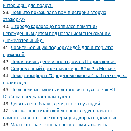
интерьеры для подруг.
39.
Помните показывала вам в истории вторую
этажерку?
40.
В городе карловаце появился памятник
нерождённым детям под названием "Небажаним
(Нежелательный)".
41.
Ловите большую подборку идей для интерьера
прихожей.
42.
Новая жизнь деревянного дома в Подмосковье.
43.
Современный проект квартиры 62 м 2 в Москве.
44.
Номер комфорт+ "Средиземноморье" на базе отдыха
политотдел.
45.
Не успели мы купить и установить кухню, как RT
Diorama предлагает нам купить.
46.
Десять лет в браке, дети, всё как у людей.
47.
Рассказ про китайский дворец следует начать с
самого главного - все интерьеры дворца подлинные.
48.
Мало кто знает, что напротив эрмитажа есть