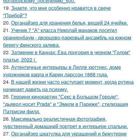
богородскому_поселению_500.
19.
Знаете, что мне особенно нравится в свече
"Прибой"?
20.
Органайзер для хранения белья, вещей 24 ячейки.
21.
Ученик 7 "А" класса Николай манаков посетил
ораниенбаум - дворцово-парковый ансамбль на южном
берегу финского залива.
22.
Затмение в Каннах: Ева лонгория в черном "Голом"
платье, 2022 г.
23.
Аутентичные интерьеры в Лилле хюттнес, доме
художников карла и Карин ларссон 1888 года.
24.
В нашей жизни часто наступает момент, когда рутина
начинает давить на психику.
25.
Героини кинокартин "Секс в Большом Городе",
"дьявол носит Prada" и "Эмили в Париже", стилизация
Патрисии филд.
26.
Максимально реалистичная фотография,
чувственный домашний портрет в интерьере спальни.
27.
Органайзер шкатулка для украшений и бижутерии