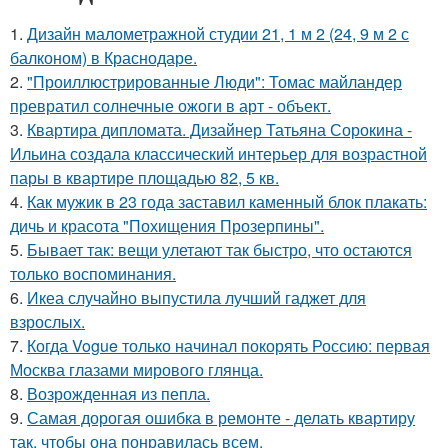
1.
Дизайн малометражной студии 21, 1 м 2 (24, 9 м 2 с
балконом) в Краснодаре.
2.
"Проиллюстрированные Люди": Томас майландер
превратил солнечные ожоги в арт - объект.
3.
Квартира дипломата. Дизайнер Татьяна Сорокина -
Ильина создала классический интерьер для возрастной
пары в квартире площадью 82, 5 кв.
4.
Как мужик в 23 года заставил каменный блок плакать:
дичь и красота "Похищения Прозерпины".
5.
Бывает так: вещи улетают так быстро, что остаются
только воспоминания.
6.
Икеа случайно выпустила лучший гаджет для
взрослых.
7.
Когда Vogue только начинал покорять Россию: первая
Москва глазами мирового глянца.
8.
Возрожденная из пепла.
9.
Самая дорогая ошибка в ремонте - делать квартиру
так, чтобы она понравилась всем.