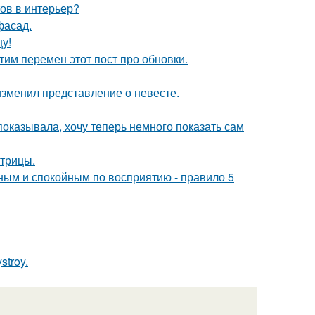
тов в интерьер?
фасад.
цу!
тим перемен этот пост про обновки.
изменил представление о невесте.
 показывала, хочу теперь немного показать сам
трицы.
ьным и спокойным по восприятию - правило 5
troy.