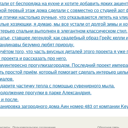
тали от беспорядка на кухне и хотите добавить ярких акцен
кой первый этаж дома сделали с совместно со студией арт 
и птички настолько ручные, что отказываются лететь на ули
лые хозяюшки, я думаю, мы все устали от долгой зимы и хо
терьер спальни выполнен в элегантном классическом стил.
атье, ставшее легендой: как свадебный образ Грейс келли 
андинавы безумно любят природу.
учётом того, что часть вкусных деталей этого проекта я уже
 проекта и рассказать про него.
муинтересно прогулкизагородом. Последний проект импера
ть простой приём, который помогает сделать интерьер цел
иалов.
дарите частичку тепла с помощью сувенирного мыла.
одолжение прогулки в парке Александрия.
 и после.
анировка загородного дома Аин номер 483 от компании Keys
онтакты
Пользовательское соглашение
Обратная связь