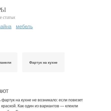
РЫ
е статьи
зайна
мебель
панели
Фартук на кухне
ают
 фартук на кухне не возникало: если повезет
й краской. Как один из вариантов — клеили