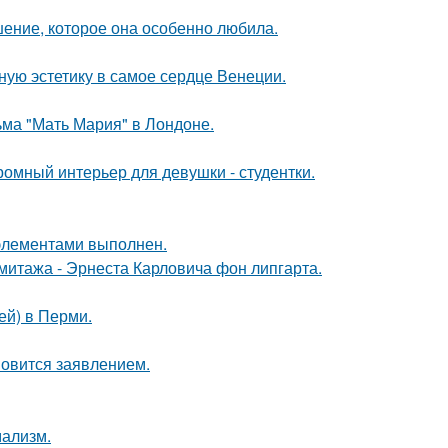
шение, которое она особенно любила.
ую эстетику в самое сердце Венеции.
ьма "Мать Мария" в Лондоне.
ромный интерьер для девушки - студентки.
элементами выполнен.
митажа - Эрнеста Карловича фон липгарта.
ей) в Перми.
новится заявлением.
мализм.