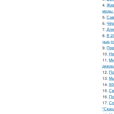
4.
Жив
моды.
5.
Сав
6.
Чёр
7.
Для
8.
В 2
чью-т
9.
Пре
10.
Не
11.
Мн
декор
12.
По
13.
Мы
14.
50
15.
Св
16.
По
17.
Со
"Скан