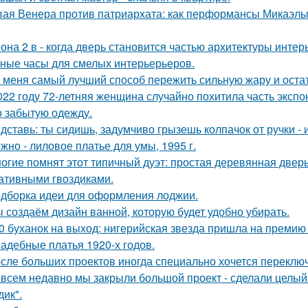
ая Венера против патриархата: как перформансы Микаэлы 
она 2 в - когда дверь становится частью архитектуры интер
ные часы для смелых интерьерьеров.
 меня самый лучший способ пережить сильную жару и остать
022 году 72-летняя женщина случайно похитила часть экспо
о забытую одежду.
дставь: ты сидишь, задумчиво грызешь колпачок от ручки - 
жно - лиловое платье для умы, 1995 г.
огие помнят этот типичный дуэт: простая деревянная дверь
ативными гвоздиками.
дборка идеи для оформления лоджии.
 создаём дизайн ванной, которую будет удобно убирать.
0 буханок на выход: нигерийская звезда пришла на премию
адебные платья 1920-х годов.
сле больших проектов иногда специально хочется переключи
всем недавно мы закрыли большой проект - сделали целый 
дик".