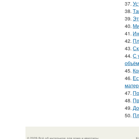
37.
Ус
38.
Та
39.
Эт
40.
Ми
41.
Ин
42.
Пл
43.
Ск
44.
С 
объём
45.
Ко
46.
Ес
матер
47.
По
48.
Пр
49.
До
50.
Пл
© 2026 Всё об интерьере для дома и квартиры
К