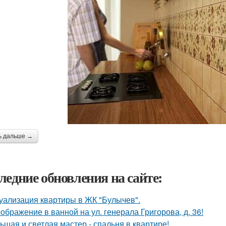
ь дальше →
ледние обновления на сайте:
уализация квартиры в ЖК "Булычев".
ображение в ванной на ул. генерала Григорова, д. 36!
ьшая и светлая мастер - спальня в квартире!