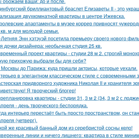
 обожаем ваши: до и после.
инбургский бриллиантовый браслет Елизаветы II - это укра
ализация двухкомнатной квартиры в центре Ижевска.
ролевские апартаменты в музее коррер привносят чужеродн
 кв. м для молодой семьи.
-Летняя Энн хэтэуэй посетила премьеру своего нового фил
я дочки дизайнера: необычная студия 25 кв.
временный проект квартиры - студии 28 м 2. строгий монох
кую прихожую выбрали бы для себя?
 Москвы до Парижа: куда пришли актрисы, которые уехали.
терьер в элегантном классическом стиле с современными 
стерская придворного художника Николая II и хранителя эр
иветствую! Я творческий блогер!
репланировка квартиры - студии 31, 3 м 2 (34, 3 м 2 с лоджи
апреля - день творческого беспорядка.
гда интерьер перестаёт быть просто пространством, он ста
апреля (четверг).
кой же красивый банный дом из серебристой сосны кело!
веренные линии и ничего лишнего: квартира в стиле мини