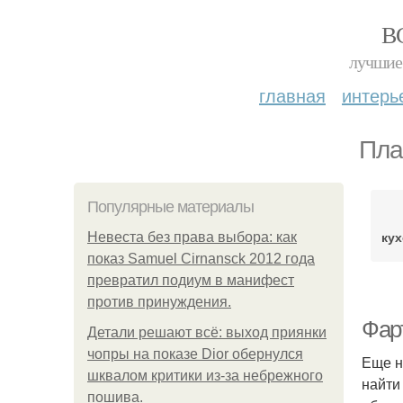
В
лучшие 
главная
интерь
Пла
Популярные материалы
кух
Невеста без права выбора: как
показ Samuel Cirnansck 2012 года
превратил подиум в манифест
против принуждения.
Фарт
Детали решают всё: выход приянки
чопры на показе Dior обернулся
Еще н
шквалом критики из-за небрежного
найти
пошива.