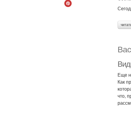
Сегод
читат
Вас
Вид
Еще н
Как п
котор
что, 
рассм