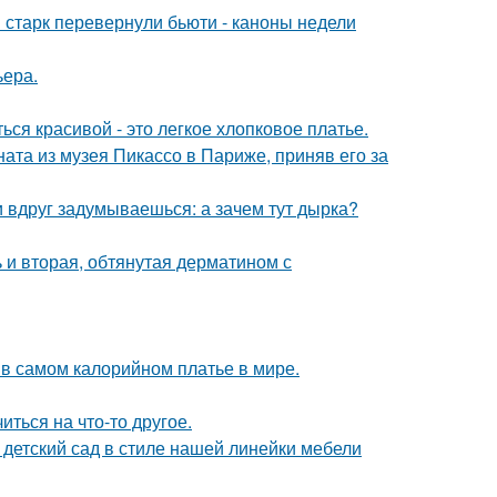
старк перевернули бьюти - каноны недели
ьера.
ся красивой - это легкое хлопковое платье.
ната из музея Пикассо в Париже, приняв его за
и вдруг задумываешься: а зачем тут дырка?
 и вторая, обтянутая дерматином с
 в самом калорийном платье в мире.
ться на что-то другое.
детский сад в стиле нашей линейки мебели