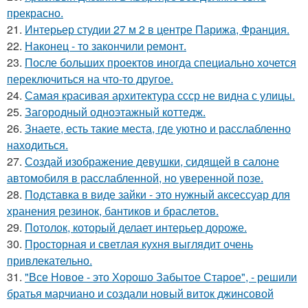
прекрасно.
21.
Интерьер студии 27 м 2 в центре Парижа, Франция.
22.
Наконец - то закончили ремонт.
23.
После больших проектов иногда специально хочется
переключиться на что-то другое.
24.
Самая красивая архитектура ссср не видна с улицы.
25.
Загородный одноэтажный коттедж.
26.
Знаете, есть такие места, где уютно и расслабленно
находиться.
27.
Создай изображение девушки, сидящей в салоне
автомобиля в расслабленной, но уверенной позе.
28.
Подставка в виде зайки - это нужный аксессуар для
хранения резинок, бантиков и браслетов.
29.
Потолок, который делает интерьер дороже.
30.
Просторная и светлая кухня выглядит очень
привлекательно.
31.
"Все Новое - это Хорошо Забытое Старое", - решили
братья марчиано и создали новый виток джинсовой