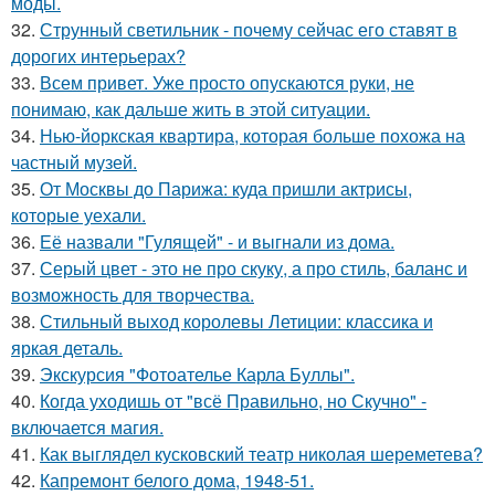
моды.
32.
Струнный светильник - почему сейчас его ставят в
дорогих интерьерах?
33.
Всем привет. Уже просто опускаются руки, не
понимаю, как дальше жить в этой ситуации.
34.
Нью-йоркская квартира, которая больше похожа на
частный музей.
35.
От Москвы до Парижа: куда пришли актрисы,
которые уехали.
36.
Её назвали "Гулящей" - и выгнали из дома.
37.
Серый цвет - это не про скуку, а про стиль, баланс и
возможность для творчества.
38.
Стильный выход королевы Летиции: классика и
яркая деталь.
39.
Экскурсия "Фотоателье Карла Буллы".
40.
Когда уходишь от "всё Правильно, но Скучно" -
включается магия.
41.
Как выглядел кусковский театр николая шереметева?
42.
Капремонт белого дома, 1948-51.