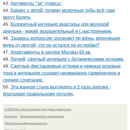
43.
Аргументы "за" (плюсы:
44.
Кариес у детей: почему молочные зубы всё-таки
могут болеть
45.
Колоритный интерьер квартиры для молодой
девушки - яркий, выразительный и с настроением.
46.
Задаюсь вопросом: осознают ли жёны, вернувшие
мужа от другой, что он остался не из любви?
47.
Апартаменты в центре Москвы 63 кв.
48.
Легкий, светлый интерьер с ботаническими нотками.
49.
Светлые фисташковые оттенки и нежные розовые
тона в интерьере создают неожиданно гармоничное и
свежее сочетание.
50.
Эта ванная стала выглядеть в 2 раза дороже -
благодаря правильному потолку.
© 2026 Всё об интерьере для дома и квартиры
Контакты
Пользовательское соглашение
Политика конфидециальности