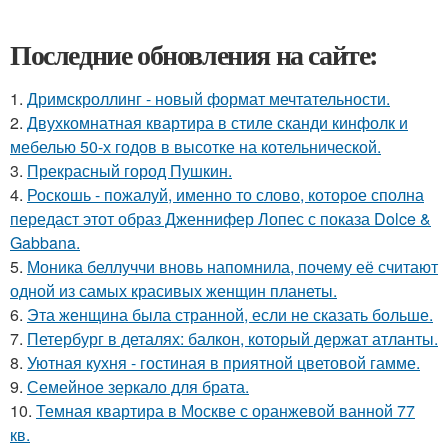
Последние обновления на сайте:
1.
Дримскроллинг - новый формат мечтательности.
2.
Двухкомнатная квартира в стиле сканди кинфолк и
мебелью 50-х годов в высотке на котельнической.
3.
Прекрасный город Пушкин.
4.
Роскошь - пожалуй, именно то слово, которое сполна
передаст этот образ Дженнифер Лопес с показа Dolce &
Gabbana.
5.
Моника беллуччи вновь напомнила, почему её считают
одной из самых красивых женщин планеты.
6.
Эта женщина была странной, если не сказать больше.
7.
Петербург в деталях: балкон, который держат атланты.
8.
Уютная кухня - гостиная в приятной цветовой гамме.
9.
Семейное зеркало для брата.
10.
Темная квартира в Москве с оранжевой ванной 77
кв.