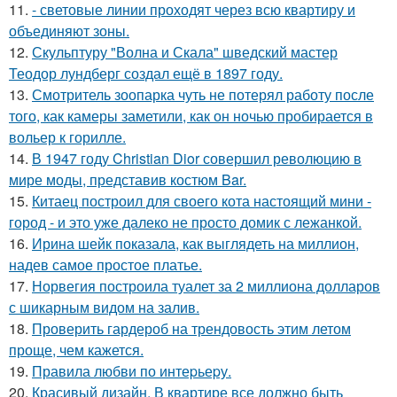
11.
- световые линии проходят через всю квартиру и
объединяют зоны.
12.
Скульптуру "Волна и Скала" шведский мастер
Теодор лундберг создал ещё в 1897 году.
13.
Смотритель зоопарка чуть не потерял работу после
того, как камеры заметили, как он ночью пробирается в
вольер к горилле.
14.
В 1947 году Christian Dior совершил революцию в
мире моды, представив костюм Bar.
15.
Китаец построил для своего кота настоящий мини -
город - и это уже далеко не просто домик с лежанкой.
16.
Ирина шейк показала, как выглядеть на миллион,
надев самое простое платье.
17.
Норвегия построила туалет за 2 миллиона долларов
с шикарным видом на залив.
18.
Проверить гардероб на трендовость этим летом
проще, чем кажется.
19.
Правила любви по интеpьеpу.
20.
Красивый дизайн. В квартире все должно быть