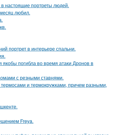
 в настоящие портреты людей.
месяц любил.
а.
кв.
ий портрет в интерьере спальни.
ия.
ая якобы погибла во время атаки Дронов в
домами с резными ставнями.
 с термосами и термокружками, причем разными,
ашкенте.
ещением Freya.