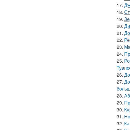
17.
Дж
18.
Ст
19.
Зе
20.
Ди
21.
До
22.
Ре
23.
Ма
24.
Пр
25.
Ро
Туапс
26.
До
27.
До
больш
28.
Аб
29.
Пр
30.
Ку
31.
Но
32.
Ка