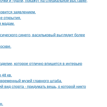
чки и туфли, покажут на специальной выставке,
новится заявлением.
ые открытия.
я мадам.
ссического синего, васильковый выглядит более
оскве.
изделие, которое отлично впишется в интерьер
48 кв.
современный музей главного штаба.
й вид спорта - придумать вещь, о которой никто
н.