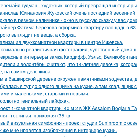
еремайя гудман - художник, который превращал интерьеры
анислав Юлианович Жуковский очень последний весенний 
ркало в резном наличнике - окно в русскую сказку у вас дом
зайнер Фатима березова оформила квартиру площадью 63 
рого выглядит не вещь, а сборка.
ализация двухкомнатной квартиры в центре Ижевска.
ксимально реалистичная фотография, чувственный домашн
екрасные интерьеры замка Кардифф, Уэльс, Великобритан
дители и волонтёры считают, что 14-летняя девочка, котор
е, на самом деле жива.
м в башкирской деревне окружен памятниками зодчества, 
бралась я тут до одного ящичка на кухне, а там клад, ящик
ими и маленькими, старыми и новыми.
солютно гениальный лайфхак.
оект 1-комнатной квартиры 40 м 2 в ЖК Assalom Boglar в Т
хня - гостиная, прихожая (35 кв.
вый визуальная симфония - проект студии Suninroom с осв
к же мне нравятся изображения в интерьере кухни.