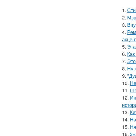
1.
Сти
2.
Мэр
3.
Впу
4.
Рем
акцен
5.
Эта
6.
Как
7.
Это
8.
Ну 
9.
"Ду
10.
Не
11.
Шв
12.
Ин
истор
13.
Ки
14.
На
15.
Ня
16.
3=