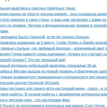
льная квартира в светлых приятных тонах.
илин монро не просто носила одежду - она создавала канон
стите природу в свои стены, и ваш дом заговорит с вами на
онт на лоджии. Уютная и функциональная лоджия в спокойн
тами.
 женщина была странной, если не сказать больше.
 привлечь внимание за 5 минут: Софи Лорен и Джейн мэнсф
 превью спальни, где любимый бордово - коричневый цвет з
жених! Генри кавилл снова напомнил, почему его считают о
шевой поддон? Это же прошлый век!
жный интерьер небольшой квартиры площадью 36 кв.
абра в Москве вышла на новый уровень и фактически захв
терьер знаменитого традиционного итальянского ресторан
ическом центре Неаполя (Италия.
таец построил для своего кота настоящий мини - город - и э
чало работы: В начале работы с дизайнером интерьера важ
ни в детском саду - это настоящие феи.
2 На всё по категориям в розничных магазинах Cozy Home.