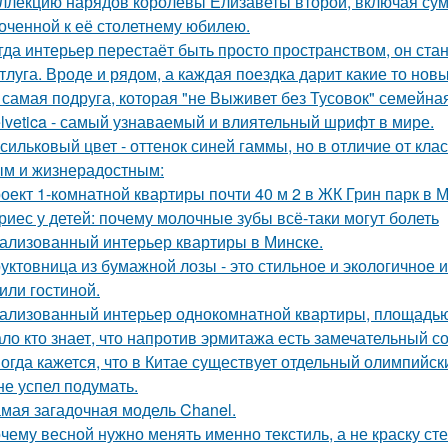
ллекцию нарядов королевы Елизаветы второй, включая сумо
оченной к её столетнему юбилею.
гда интерьер перестаёт быть просто пространством, он ста
тлуга. Вроде и рядом, а каждая поездка дарит какие то нов
 самая подруга, которая "не Выживет без Тусовок" семейна
lvetica - самый узнаваемый и влиятельный шрифт в мире.
сильковый цвет - оттенок синей гаммы, но в отличие от кла
м и жизнерадостным:
оект 1-комнатной квартиры почти 40 м 2 в ЖК Грин парк в М
риес у детей: почему молочные зубы всё-таки могут болеть
ализованный интерьер квартиры в Минске.
уктовница из бумажной лозы - это стильное и экологичное 
 или гостиной.
ализованный интерьер однокомнатной квартиры, площадью 
ло кто знает, что напротив эрмитажа есть замечательный 
огда кажется, что в Китае существует отдельный олимпийски
не успел подумать.
мая загадочная модель Chanel.
чему весной нужно менять именно текстиль, а не краску сте