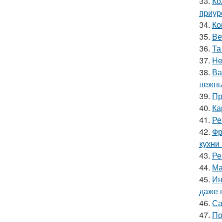
33.
Ко
приур
34.
Ко
35.
Ве
36.
Та
37.
He
38.
Ва
нежны
39.
Пр
40.
Ка
41.
Ре
42.
Фр
кухни
43.
Ре
44.
Ма
45.
Ин
даже 
46.
Са
47.
По