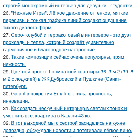
строгий монохромный интерьер для девушки - студентки.
26.
"Нежные Игры". Лёгкое движение оттенков, мягкие
переливы и тонкая графика линий создают ощущение
тихого диалога форм.
27.
Серо-голубой и терракотовый в интерьере - это дуэт
прохлады и тепла, который создаёт удивительно
гармоничное и благородное настроение.
28.
Такие композиции сейчас очень популярны, прям
нежность.
29.
Цветной проект 1-комнатной квартиры 36, 3 м 2 (39, 8
м 2 с лоджией) в ЖК Дубровский в Пушкине (Санкт-
петербург.
30.
Galant в покрытии Emalux: стиль, прочность,
инновации.
31.
Как создать нескучный интерьер в светлых тонах и
уместить все: квартира в Казани 43 кв.
32.
В тот выходной мы с сестрой засиделись на кухне
допоздна, обсуждали новости и потягивали лёгкое вино.