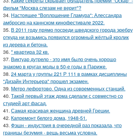
33.
Какие секреты скрывает обладатель премии "Оскар" -
фильм "Москва слезам не верит"?
34.
Настоящее "Воплощение Гламура": Алессандра
амбросио на каннском кинофестивале 2022.
35.
В 2011 году прямо посреди шведского города эребру
откуда ни возьмись появился огромный жёлтый кролик
из дерева и бетона.
36.
* квартира 32 кв.
37.
Виктуар дутрело - это имя было очень хорошо
знакомо в кругах моды в 50-е годы в Париже.
38.
24 марта у группы 221 Р 111 в рамках дисциплины
"Дизайн Интерьера" прошел экзамен.
39.
Метро лефортово. Одна из современных станций.
40.
Такой первый этаж дома сделали с совместно со
студией арт фасад.
41.
Самая красивая женщина древней Греции.
42.
Капремонт белого дома, 1948-51.
43.
Фэшн - индустрия в очередной раз показала, что
границы безумия - вещь весьма условна.