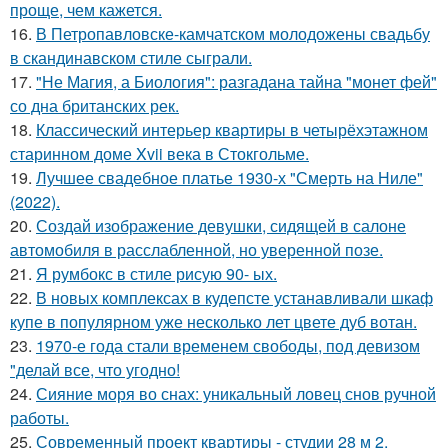
проще, чем кажется.
16.
В Петропавловске-камчатском молодожены свадьбу
в скандинавском стиле сыграли.
17.
"Не Магия, а Биология": разгадана тайна "монет фей"
со дна британских рек.
18.
Классический интерьер квартиры в четырёхэтажном
старинном доме Xvii века в Стокгольме.
19.
Лучшее свадебное платье 1930-х "Смерть на Ниле"
(2022).
20.
Создай изображение девушки, сидящей в салоне
автомобиля в расслабленной, но уверенной позе.
21.
Я румбокс в стиле рисую 90- ых.
22.
В новых комплексах в кудепсте устанавливали шкаф
купе в популярном уже несколько лет цвете дуб вотан.
23.
1970-е года стали временем свободы, под девизом
"делай все, что угодно!
24.
Сияние моря во снах: уникальный ловец снов ручной
работы.
25.
Современный проект квартиры - студии 28 м 2.