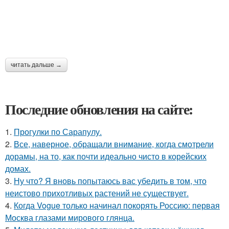
читать дальше →
Последние обновления на сайте:
1.
Прогулки по Сарапулу.
2.
Все, наверное, обращали внимание, когда смотрели
дорамы, на то, как почти идеально чисто в корейских
домах.
3.
Ну что? Я вновь попытаюсь вас убедить в том, что
неистово прихотливых растений не существует.
4.
Когда Vogue только начинал покорять Россию: первая
Москва глазами мирового глянца.