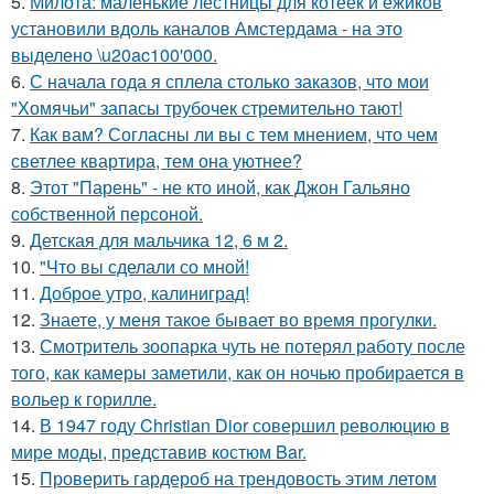
5.
Милота: маленькие лестницы для котеек и ёжиков
установили вдоль каналов Амстердама - на это
выделено \u20ac100'000.
6.
С начала года я сплела столько заказов, что мои
"Хомячьи" запасы трубочек стремительно тают!
7.
Как вам? Согласны ли вы с тем мнением, что чем
светлее квартира, тем она уютнее?
8.
Этот "Парень" - не кто иной, как Джон Гальяно
собственной персоной.
9.
Детская для мальчика 12, 6 м 2.
10.
"Что вы сделали со мной!
11.
Доброе утро, калиниград!
12.
Знаете, у меня такое бывает во время прогулки.
13.
Смотритель зоопарка чуть не потерял работу после
того, как камеры заметили, как он ночью пробирается в
вольер к горилле.
14.
В 1947 году Christian Dior совершил революцию в
мире моды, представив костюм Bar.
15.
Проверить гардероб на трендовость этим летом