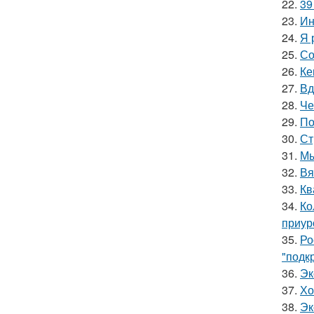
22.
39
23.
Ин
24.
Я 
25.
Со
26.
Ке
27.
Вд
28.
Че
29.
По
30.
Ст
31.
Мы
32.
Вя
33.
Кв
34.
Ко
приур
35.
Ро
"подк
36.
Эк
37.
Хо
38.
Эк