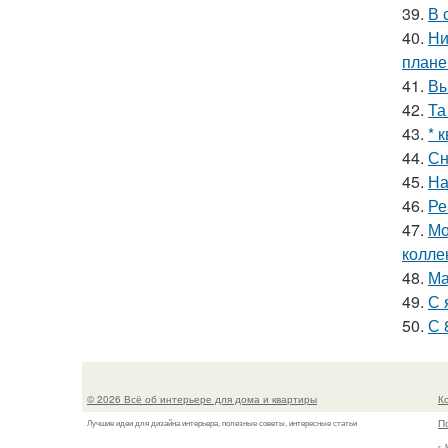
39.
В 
40.
Ни
плане
41.
Вы
42.
Та
43.
* 
44.
Сн
45.
На
46.
Ре
47.
Мо
колле
48.
Ма
49.
С 
50.
С 
© 2026 Всё об интерьере для дома и квартиры
К
П
Лучшие идеи для дизайна интерьера, полезные советы, интересные статьи
г.