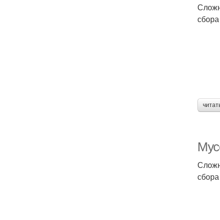
Сложн
сбора
читат
Мус
Сложн
сбора