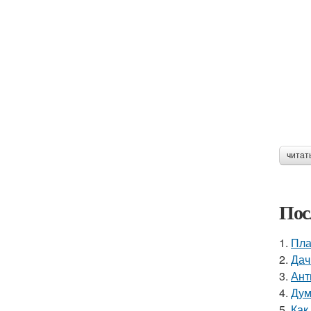
читат
Пос
1.
Пла
2.
Дач
3.
Ант
4.
Дум
5.
Как