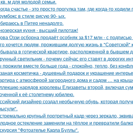
 кв. м для молодой семьи.
огда счастье - это просто прогулка там, где когда-то ходили 
румбокс в стиле рисую 90- ых.
бираюсь в Питер ненадолго.
нозерская кухня - высший пилотаж!
ова Оззи осборна продаёт особняк за $17 млн - с подписью
го хочется людям, прожившим долгую жизнь в "Советской" 
бывала в готической квартире, расположенной в бывшем д
рунный светильник - почему сейчас его ставят в дорогих и
 прожили вместе больше года - спокойно, тепло, без конфл
заная косметичка - душевный подарок и украшение интерье
артира с атмосферой загородного дома и садом … на крыш
ллекцию нарядов королевы Елизаветы второй, включая сумо
оченной к её столетнему юбилею.
ссийский дизайнер создал необычную обувь, которая полу
рысули".
стремально крупный портретный кадр через зеркало, эквива
лодное остекление заменили на тёплое и превратили балко
скурсия "Фотоателье Карла Буллы".