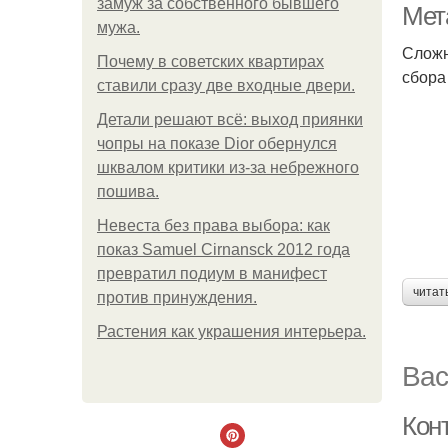
замуж за собственного бывшего
Мет
мужа.
Сложн
Почему в советских квартирах
сбора
ставили сразу две входные двери.
Детали решают всё: выход приянки
чопры на показе Dior обернулся
шквалом критики из-за небрежного
пошива.
Невеста без права выбора: как
показ Samuel Cirnansck 2012 года
превратил подиум в манифест
читат
против принуждения.
Растения как украшения интерьера.
Вас
Кон