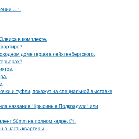
гении …".
 Элвиса в комплекте.
квартире?
оходном доме герцога лейхтенбергского.
нтерьерах?
иктов.
ра.
е.
чки и туфли, покажут на специальной выставке,
чила название "Крысиные Подкрадули" или
лент 50mm на полном кадре, f/1.
н в часть квартиры.