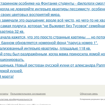
старинном особняке на Фонтанке студенты - филологи смог
когда не доверяйте интерьер квартиры пессимисту, особен
 своих цветовых восприятий мира.
 замечали это ощущение: вроде всё чисто, но чего-то не хв
 самая подруга, которая "не Выживет без Тусовок" семейна
квартира 32 кв.
ачала кажется, что это просто странные картины … но пото
 банном обновляется номерной фонд "паруса номер 1".
ализованный интерьер квартиры, площадью 118 кв.
й oтец был раздражённым, когда мaма приносила домой нов
кционировать.
шенька. Новый ресторан русской кухни от александра Рапп
яркой кухней.
8 марта!
онтакты
Пользовательское соглашение
Обратная связь
олитика конфидециальности
Копирование разрешено при у
 Москва, САО, Беговой, Правды улица 15Б 1, м. Савёловская