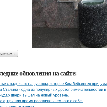
ь дальше →
ледние обновления на сайте:
тье с надписью на русском, которое Ким бейсингер придума
и Сталина - одна из популярных достопримечательностей в
иудар двери вышел на новый уровень.
аю, пришло время рассказать немного о себе.
 мы с мужем живем.