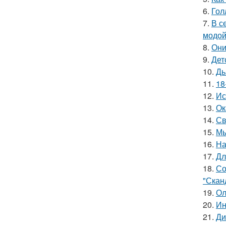
6.
Гол
7.
В с
модой
8.
Они
9.
Дет
10.
Дь
11.
18
12.
Ис
13.
Ок
14.
Св
15.
Мы
16.
На
17.
Дл
18.
Со
"Скан
19.
Ол
20.
Ин
21.
Ди