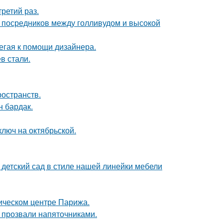
ретий раз.
- посредников между голливудом и высокой
егая к помощи дизайнера.
в стали.
ространств.
н бардак.
люч на октябрьской.
детский сад в стиле нашей линейки мебели
рическом центре Парижа.
е прозвали напяточниками.