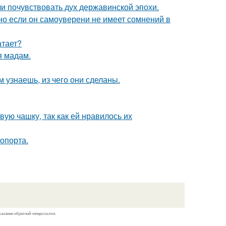
ли почувствовать дух державинской эпохи.
но если он самоуверени не имеет сомнений в
атает?
я мадам.
м узнаешь, из чего они сделаны.
ую чашку, так как ей нравилось их
опорта.
казании обратной гиперссылки.