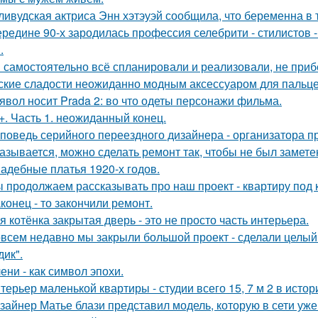
ливудская актриса Энн хэтэуэй сообщила, что беременна в т
ередине 90-х зародилась профессия селебрити - стилистов 
.
 самостоятельно всё спланировали и реализовали, не приб
ские сладости неожиданно модным аксессуаром для пальце
явол носит Prada 2: во что одеты персонажи фильма.
+. Часть 1. неожиданный конец.
поведь серийного переездного дизайнера - организатора п
азывается, можно сделать ремонт так, чтобы не был замете
адебные платья 1920-х годов.
 продолжаем рассказывать про наш проект - квартиру под к
конец - то закончили ремонт.
я котёнка закрытая дверь - это не просто часть интерьера.
всем недавно мы закрыли большой проект - сделали целый 
дик".
ени - как символ эпохи.
терьер маленькой квартиры - студии всего 15, 7 м 2 в исто
зайнер Матье блази представил модель, которую в сети уж