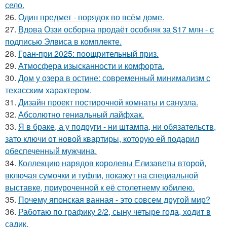
село.
26.
Один предмет - порядок во всём доме.
27.
Вдова Оззи осборна продаёт особняк за $17 млн - с
подписью Элвиса в комплекте.
28.
Гран-при 2025: поощрительный приз.
29.
Атмосфера изысканности и комфорта.
30.
Дом у озера в остине: современный минимализм с
техасским характером.
31.
Дизайн проект постирочной комнаты и санузла.
32.
Абсолютно гениальный лайфхак.
33.
Я в браке, а у подруги - ни штампа, ни обязательств,
зато ключи от новой квартиры, которую ей подарил
обеспеченный мужчина.
34.
Коллекцию нарядов королевы Елизаветы второй,
включая сумочки и туфли, покажут на специальной
выставке, приуроченной к её столетнему юбилею.
35.
Почему японская ванная - это совсем другой мир?
36.
Работаю по графику 2/2, сыну четыре года, ходит в
садик.