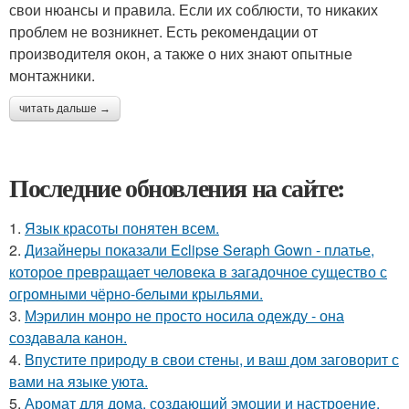
свои нюансы и правила. Если их соблюсти, то никаких
проблем не возникнет. Есть рекомендации от
производителя окон, а также о них знают опытные
монтажники.
читать дальше →
Последние обновления на сайте:
1.
Язык красоты понятен всем.
2.
Дизайнеры показали Eclipse Seraph Gown - платье,
которое превращает человека в загадочное существо с
огромными чёрно-белыми крыльями.
3.
Мэрилин монро не просто носила одежду - она
создавала канон.
4.
Впустите природу в свои стены, и ваш дом заговорит с
вами на языке уюта.
5.
Аромат для дома, создающий эмоции и настроение.