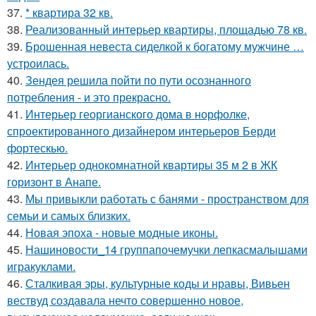
37.
* квартира 32 кв.
38.
Реализованный интерьер квартиры, площадью 78 кв.
39.
Брошенная невеста сиделкой к богатому мужчине …
устроилась.
40.
Зендея решила пойти по пути осознанного
потребления - и это прекрасно.
41.
Интерьер георгианского дома в норфолке,
спроектированного дизайнером интерьеров Берди
фортескью.
42.
Интерьер однокомнатной квартиры 35 м 2 в ЖК
горизонт в Анапе.
43.
Мы привыкли работать с банями - пространством для
семьи и самых близких.
44.
Новая эпоха - новые модные иконы.
45.
Нашиновости_14 группапочемучки лепкасмалышами
игракуклами.
46.
Сталкивая эры, культурные коды и нравы, Вивьен
вествуд создавала нечто совершенно новое,