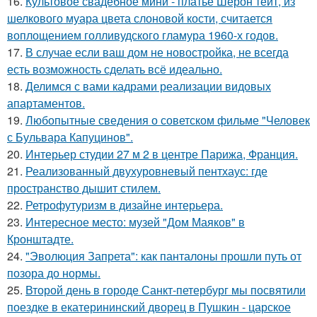
16.
Культовое свадебное мини - платье Шерон тейт, из
шелкового муара цвета слоновой кости, считается
воплощением голливудского гламура 1960-х годов.
17.
В случае если ваш дом не новостройка, не всегда
есть возможность сделать всё идеально.
18.
Делимся с вами кадрами реализации видовых
апартаментов.
19.
Любопытные сведения о советском фильме "Человек
с Бульвара Капуцинов".
20.
Интерьер студии 27 м 2 в центре Парижа, Франция.
21.
Реализованный двухуровневый пентхаус: где
пространство дышит стилем.
22.
Ретрофутуризм в дизайне интерьера.
23.
Интересное место: музей "Дом Маяков" в
Кронштадте.
24.
"Эволюция Запрета": как панталоны прошли путь от
позора до нормы.
25.
Второй день в городе Санкт-петербург мы посвятили
поездке в екатерининский дворец в Пушкин - царское