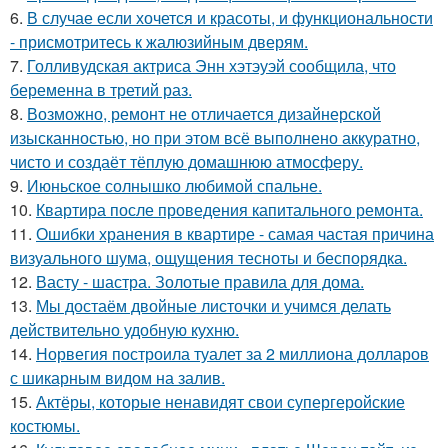
6.
В случае если хочется и красоты, и функциональности
- присмотритесь к жалюзийным дверям.
7.
Голливудская актриса Энн хэтэуэй сообщила, что
беременна в третий раз.
8.
Возможно, ремонт не отличается дизайнерской
изысканностью, но при этом всё выполнено аккуратно,
чисто и создаёт тёплую домашнюю атмосферу.
9.
Июньское солнышко любимой спальне.
10.
Квартира после проведения капитального ремонта.
11.
Ошибки хранения в квартире - самая частая причина
визуального шума, ощущения тесноты и беспорядка.
12.
Васту - шастра. Золотые правила для дома.
13.
Мы достаём двойные листочки и учимся делать
действительно удобную кухню.
14.
Норвегия построила туалет за 2 миллиона долларов
с шикарным видом на залив.
15.
Актёры, которые ненавидят свои супергеройские
костюмы.