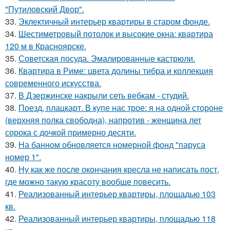
"Путиловский Двор".
33.
Эклектичный интерьер квартиры в старом фонде.
34.
Шестиметровый потолок и высокие окна: квартира
120 м в Красноярске.
35.
Советская посуда. Эмалированные кастрюли.
36.
Квартира в Риме: цвета долины тибра и коллекция
современного искусства.
37.
В Дзержинске накрыли сеть вебкам - студий.
38.
Поезд, плацкарт. В купе нас трое: я на одной стороне
(верхняя полка свободна), напротив - женщина лет
сорока с дочкой примерно десяти.
39.
На банном обновляется номерной фонд "паруса
номер 1".
40.
Ну как же после окончания кресла не написать пост,
где можно такую красоту вообще повесить.
41.
Реализованный интерьер квартиры, площадью 103
кв.
42.
Реализованный интерьер квартиры, площадью 118