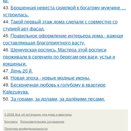
кв.
43.
Брошенная невеста сиделкой к богатому мужчине …
устроилась.
44.
Такой первый этаж дома сделали с совместно со
студией арт фасад.
45.
Правильное оформление интерьера дома - важная
составляющая благоприятного васту.
46.
Шенкурская роспись. Мастера этой росписи
проживали в селениях по берегам рек ваги, устьи и
кокшеньги.
47.
День 20 й.
48.
Новая эпоха - новые модные иконы.
49.
Бесконечная любовь к голубому в квартире
Katezuevaa.
50.
За горами, за долами, за далёкими лесами.
© 2026 Всё об интерьере для дома и квартиры
Контакты
Пользовательское соглашение
Политика конфидециальности