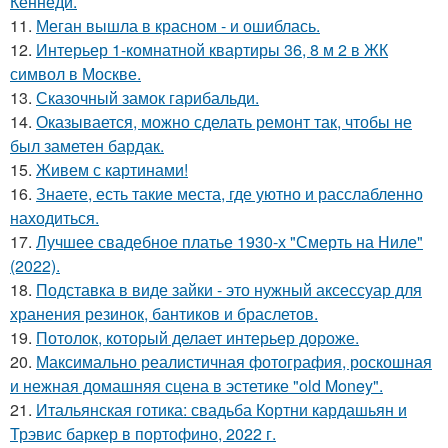
Кеннеди.
11.
Меган вышла в красном - и ошиблась.
12.
Интерьер 1-комнатной квартиры 36, 8 м 2 в ЖК
символ в Москве.
13.
Сказочный замок гарибальди.
14.
Оказывается, можно сделать ремонт так, чтобы не
был заметен бардак.
15.
Живем с картинами!
16.
Знаете, есть такие места, где уютно и расслабленно
находиться.
17.
Лучшее свадебное платье 1930-х "Смерть на Ниле"
(2022).
18.
Подставка в виде зайки - это нужный аксессуар для
хранения резинок, бантиков и браслетов.
19.
Потолок, который делает интерьер дороже.
20.
Максимально реалистичная фотография, роскошная
и нежная домашняя сцена в эстетике "old Money".
21.
Итальянская готика: свадьба Кортни кардашьян и
Трэвис баркер в портофино, 2022 г.