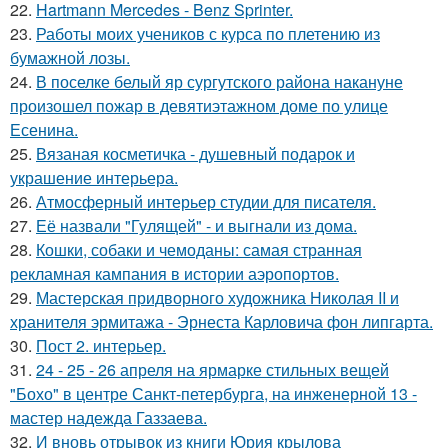
22.
Hartmann Mercedes - Benz Sprinter.
23.
Работы моих учеников с курса по плетению из
бумажной лозы.
24.
В поселке белый яр сургутского района накануне
произошел пожар в девятиэтажном доме по улице
Есенина.
25.
Вязаная косметичка - душевный подарок и
украшение интерьера.
26.
Атмосферный интерьер студии для писателя.
27.
Её назвали "Гулящей" - и выгнали из дома.
28.
Кошки, собаки и чемоданы: самая странная
рекламная кампания в истории аэропортов.
29.
Мастерская придворного художника Николая II и
хранителя эрмитажа - Эрнеста Карловича фон липгарта.
30.
Пост 2. интерьер.
31.
24 - 25 - 26 апреля на ярмарке стильных вещей
"Бохо" в центре Санкт-петербурга, на инженерной 13 -
мастер надежда Газзаева.
32.
И вновь отрывок из книги Юрия крылова