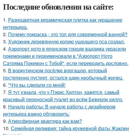
Последние обновления на сайте:
1.
Разноцветная керамическая плитка как украшение
интерьера.
2.
Почему покраска - это топ для современной ванной?
3.
Художник деревянную копию ушедшего пса создал.
4.
Аэропорт ното в японском городе вадзима украсили
покемонами и переименовали в "Аэропорт Ното
Сатояма Покемон с Тобой", если переводить дословно.
5.
В воркутинском посёлке воргашор, который
постепенно пустеет, остался один необычный жилец.
6.
"Что вы сделали со мной!
7.
Я тут узнала, что у Пэрис Хилтон, кажется, самый
красивый переносной туалет во всём Беверли хиллз.
8.
Начало работы: В начале работы с дизайнером
интерьера важно обговорить:
9.
Атмосферная квартира как вам?
10.
Семейная реликвия: тайна кружевной фаты Жаклин