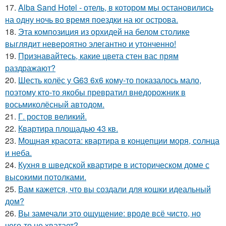
17.
Alba Sand Hotel - отель, в котором мы остановились
на одну ночь во время поездки на юг острова.
18.
Эта композиция из орхидей на белом столике
выглядит невероятно элегантно и утонченно!
19.
Признавайтесь, какие цвета стен вас прям
раздражают?
20.
Шесть колёс у G63 6x6 кому-то показалось мало,
поэтому кто-то якобы превратил внедорожник в
восьмиколёсный автодом.
21.
Г. ростов великий.
22.
Квартира площадью 43 кв.
23.
Мощная красота: квартира в концепции моря, солнца
и неба.
24.
Кухня в шведской квартире в историческом доме с
высокими потолками.
25.
Вам кажется, что вы создали для кошки идеальный
дом?
26.
Вы замечали это ощущение: вроде всё чисто, но
чего-то не хватает?