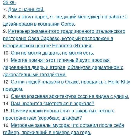
32 кв.
7.
Дом с начинкой.
8.
Меня зовут нарек, я - ведущий менеджер по работе с
дизайнерами в компании Corps.
9.
Интерьер знаменитого традиционного итальянского
ресторана Casa Capasso, который расположен в
историческом центре Неаполя (Италия.
10.
Они не могли дышать, не могли есть.
11.
Многие помнят этот типичный дуэт: простая
деревянная дверь и вторая, обтянутая дерматином с
декоративными гвоздиками.
12.
Сотни людей плакали в Осаке, прощаясь с Hello Kitty
поездом.
13.
Самая красивая архитектура ссср не видна с улицы.
14.
Вам нравится смотреться в зеркало?
15.
Почему кошки иногда спят в закрытых тесных
пространствах (коробках, шкафах?
16.
Метровые завалы мусора: что оставил после себя
геймер, проживший в номере два года.