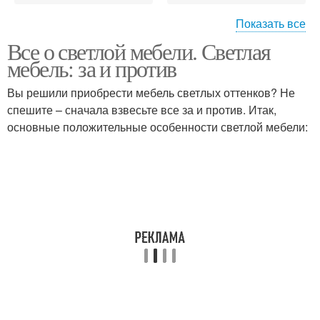
Показать все
Все о светлой мебели. Светлая
Лофт в светлых тонах
Светлые цветы
мебель: за и против
Вы решили приобрести мебель светлых оттенков? Не
спешите – сначала взвесьте все за и против. Итак,
основные положительные особенности светлой мебели:
Светлые расцветки