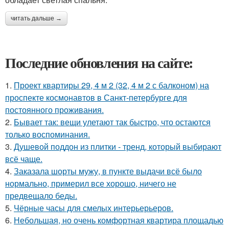
читать дальше →
Последние обновления на сайте:
1.
Проект квартиры 29, 4 м 2 (32, 4 м 2 с балконом) на
проспекте космонавтов в Санкт-петербурге для
постоянного проживания.
2.
Бывает так: вещи улетают так быстро, что остаются
только воспоминания.
3.
Душевой поддон из плитки - тренд, который выбирают
всё чаще.
4.
Заказала шорты мужу, в пункте выдачи всё было
нормально, примерил все хорошо, ничего не
предвещало беды.
5.
Чёрные часы для смелых интерьерьеров.
6.
Небольшая, но очень комфортная квартира площадью