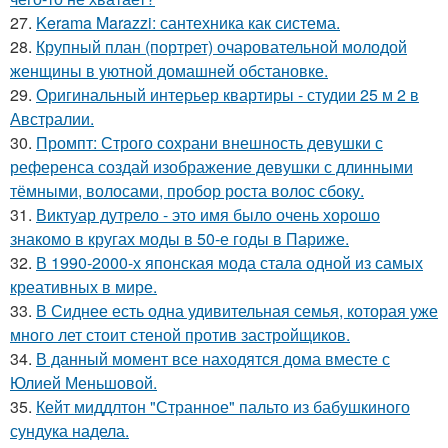
27.
Kerama Marazzi: сантехника как система.
28.
Крупный план (портрет) очаровательной молодой
женщины в уютной домашней обстановке.
29.
Оригинальный интерьер квартиры - студии 25 м 2 в
Австралии.
30.
Промпт: Строго сохрани внешность девушки с
референса создай изображение девушки с длинными
тёмными, волосами, пробор роста волос сбоку.
31.
Виктуар дутрело - это имя было очень хорошо
знакомо в кругах моды в 50-е годы в Париже.
32.
В 1990-2000-х японская мода стала одной из самых
креативных в мире.
33.
В Сиднее есть одна удивительная семья, которая уже
много лет стоит стеной против застройщиков.
34.
В данный момент все находятся дома вместе с
Юлией Меньшовой.
35.
Кейт миддлтон "Странное" пальто из бабушкиного
сундука надела.