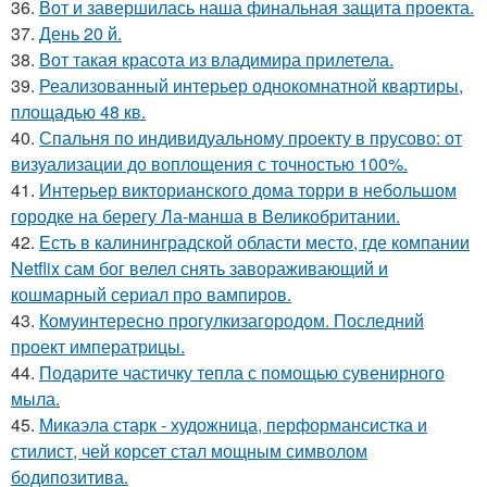
36.
Вот и завершилась наша финальная защита проекта.
37.
День 20 й.
38.
Вот такая красота из владимира прилетела.
39.
Реализованный интерьер однокомнатной квартиры,
площадью 48 кв.
40.
Спальня по индивидуальному проекту в прусово: от
визуализации до воплощения с точностью 100%.
41.
Интерьер викторианского дома торри в небольшом
городке на берегу Ла-манша в Великобритании.
42.
Есть в калининградской области место, где компании
Netflix сам бог велел снять завораживающий и
кошмарный сериал про вампиров.
43.
Комуинтересно прогулкизагородом. Последний
проект императрицы.
44.
Подарите частичку тепла с помощью сувенирного
мыла.
45.
Микаэла старк - художница, перформансистка и
стилист, чей корсет стал мощным символом
бодипозитива.