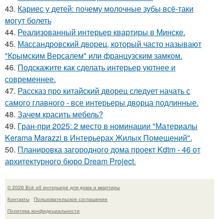
43.
Кариес у детей: почему молочные зубы всё-таки
могут болеть
44.
Реализованный интерьер квартиры в Минске.
45.
Массандровский дворец, который часто называют
"Крымским Версалем" или французским замком.
46.
Подскажите как сделать интерьер уютнее и
современнее.
47.
Рассказ про китайский дворец следует начать с
самого главного - все интерьеры дворца подлинные.
48.
Зачем красить мебель?
49.
Гран-при 2025: 2 место в номинации "Материалы
Kerama Marazzi в Интерьерах Жилых Помещений".
50.
Планировка загородного дома проект Kdtm - 46 от
архитектурного бюро Dream Project.
© 2026 Всё об интерьере для дома и квартиры
Контакты
Пользовательское соглашение
Политика конфидециальности