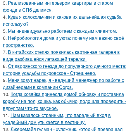
3.
Реализованным интерьером квартиры в старом
фонде в СПб делимся.
4.
Куда я колокольчики и какова их дальнейшая судьба
использую?
5.
Мы индивидуально работаем с каждым клиентом.
6.
Нейробиология дома и уюта: почему нам важно своё
пространство.
7.
В китайских степях появилась картинная галерея в
виде разбившейся летающей тарелки.
8.
От дворянского гнезда до популярного дачного места:
история усадьбы покровское - Стрешнево.
9.
Меня зовут нарек, я - ведущий менеджер по работе с
дизайнерами в компании Corps.
10.
Когда хозяйка принесла домой обновку и поставила
коробку на пол, кошка, как обычно, подошла проверить -
вдруг там что-то вкусное.
11.
Нам казалось странным, что парадный вход в
усадебный дом утыкается в лестницу.
12.
Джеремайя гудман - художник, который превращал