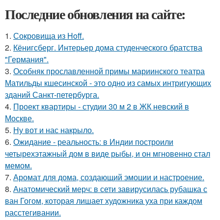
Последние обновления на сайте:
1.
Сокровища из Hoff.
2.
Кёнигсберг. Интерьер дома студенческого братства
"Германия".
3.
Особняк прославленной примы мариинского театра
Матильды кшесинской - это одно из самых интригующих
зданий Санкт-петербурга.
4.
Проект квартиры - студии 30 м 2 в ЖК невский в
Москве.
5.
Ну вот и нас накрыло.
6.
Ожидание - реальность: в Индии построили
четырехэтажный дом в виде рыбы, и он мгновенно стал
мемом.
7.
Аромат для дома, создающий эмоции и настроение.
8.
Анатомический мерч: в сети завирусилась рубашка с
ван Гогом, которая лишает художника уха при каждом
расстегивании.