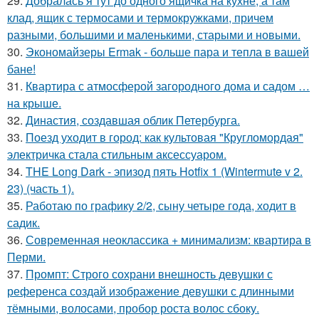
29.
Добралась я тут до одного ящичка на кухне, а там
клад, ящик с термосами и термокружками, причем
разными, большими и маленькими, старыми и новыми.
30.
Экономайзеры Ermak - больше пара и тепла в вашей
бане!
31.
Квартира с атмосферой загородного дома и садом …
на крыше.
32.
Династия, создавшая облик Петербурга.
33.
Поезд уходит в город: как культовая "Кругломордая"
электричка стала стильным аксессуаром.
34.
THE Long Dark - эпизод пять Hotfix 1 (Wintermute v 2.
23) (часть 1).
35.
Работаю по графику 2/2, сыну четыре года, ходит в
садик.
36.
Современная неоклассика + минимализм: квартира в
Перми.
37.
Промпт: Строго сохрани внешность девушки с
референса создай изображение девушки с длинными
тёмными, волосами, пробор роста волос сбоку.