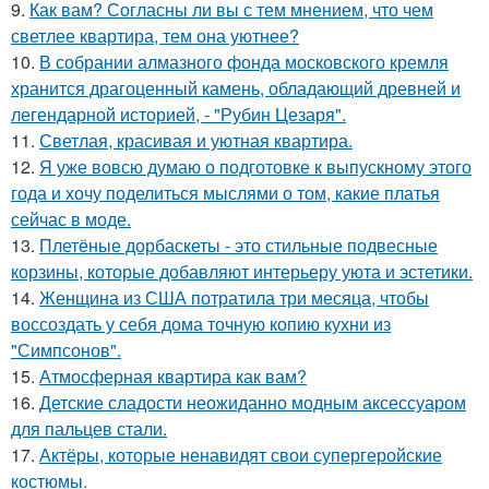
9.
Как вам? Согласны ли вы с тем мнением, что чем
светлее квартира, тем она уютнее?
10.
В собрании алмазного фонда московского кремля
хранится драгоценный камень, обладающий древней и
легендарной историей, - "Рубин Цезаря".
11.
Светлая, красивая и уютная квартира.
12.
Я уже вовсю думаю о подготовке к выпускному этого
года и хочу поделиться мыслями о том, какие платья
сейчас в моде.
13.
Плетёные дорбаскеты - это стильные подвесные
корзины, которые добавляют интерьеру уюта и эстетики.
14.
Женщина из США потратила три месяца, чтобы
воссоздать у себя дома точную копию кухни из
"Симпсонов".
15.
Атмосферная квартира как вам?
16.
Детские сладости неожиданно модным аксессуаром
для пальцев стали.
17.
Актёры, которые ненавидят свои супергеройские
костюмы.