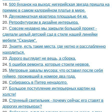
18.
500 буханок на выход: нигерийская звезда пришла на
премию в самом калорийном платье в мире.
19.
Двухкомнатная квартира площадью 64 кв.
20.
Ретрофутуризм в дизайне интерьера.
21.
Совсем недавно мы закрыли большой проект -
сделали целый детский сад в стиле нашей линейки
мебели "Скандик".
22.
Знаете, есть такие места, где уютно и расслабленно
находиться.
23.
Дорого выглядит не вещь, а сборка.
24.
5 ошибок ремонта, которые стоили нервов.
25.
Метровые завалы мусора: что оставил после себя
геймер, проживший в номере два года.
26.
Собираюсь в Питер ненадолго.
27.
Большое поступление интерьерных картин на
холсте!
28.
Струнный светильник - почему сейчас его ставят в
дорогих интерьерах?