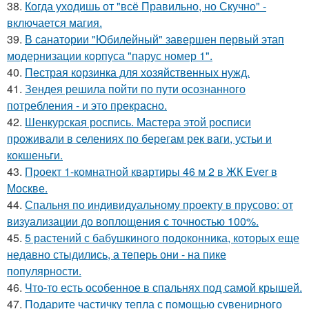
38.
Когда уходишь от "всё Правильно, но Скучно" -
включается магия.
39.
В санатории "Юбилейный" завершен первый этап
модернизации корпуса "парус номер 1".
40.
Пестрая корзинка для хозяйственных нужд.
41.
Зендея решила пойти по пути осознанного
потребления - и это прекрасно.
42.
Шенкурская роспись. Мастера этой росписи
проживали в селениях по берегам рек ваги, устьи и
кокшеньги.
43.
Проект 1-комнатной квартиры 46 м 2 в ЖК Ever в
Москве.
44.
Спальня по индивидуальному проекту в прусово: от
визуализации до воплощения с точностью 100%.
45.
5 растений с бабушкиного подоконника, которых еще
недавно стыдились, а теперь они - на пике
популярности.
46.
Что-то есть особенное в спальнях под самой крышей.
47.
Подарите частичку тепла с помощью сувенирного