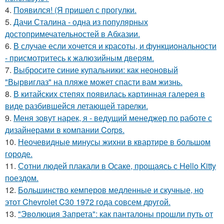
4.
Появился! (Я пришел с прогулки.
5.
Дачи Сталина - одна из популярных
достопримечательностей в Абхазии.
6.
В случае если хочется и красоты, и функциональности
- присмотритесь к жалюзийным дверям.
7.
Выбросите синие купальники: как неоновый
"Вырвиглаз" на пляже может спасти вам жизнь.
8.
В китайских степях появилась картинная галерея в
виде разбившейся летающей тарелки.
9.
Меня зовут нарек, я - ведущий менеджер по работе с
дизайнерами в компании Corps.
10.
Неочевидные минусы жихни в квартире в большом
городе.
11.
Сотни людей плакали в Осаке, прощаясь с Hello Kitty
поездом.
12.
Большинство кемперов медленные и скучные, но
этот Chevrolet C30 1972 года совсем другой.
13.
"Эволюция Запрета": как панталоны прошли путь от