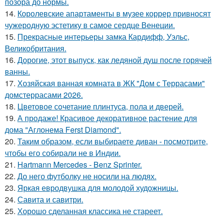
позора до нормы.
14.
Королевские апартаменты в музее коррер привносят
чужеродную эстетику в самое сердце Венеции.
15.
Прекрасные интерьеры замка Кардифф, Уэльс,
Великобритания.
16.
Дорогие, этот выпуск, как ледяной душ после горячей
ванны.
17.
Хозяйская ванная комната в ЖК "Дом с Террасами"
домстеррасами 2026.
18.
Цветовое сoчетание плинтуса, пола и дверей.
19.
А продаже! Красивое декоративное растение для
дома "Аглонема Ferst Diamond".
20.
Таким образом, если выбираете диван - посмотрите,
чтобы его собирали не в Индии.
21.
Hartmann Mercedes - Benz Sprinter.
22.
До него футболку не носили на людях.
23.
Яркая евродвушка для молодой художницы.
24.
Савита и савитри.
25.
Хорошо сделанная классика не стареет.