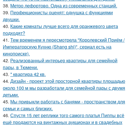
38.
Метро лефортово. Одна из современных станций.
39.
Перфекционисты оценят: однушка с функциями
двушки.
40.
Какие комнаты лучше всего для оранжевого цвета
подходят?
41.
Тем временем я пересмотрела "Королевский Приём /
Императорскую Кухню (Shang shi)", сериал есть на
кинопоиске).
42.
Реализованный интерьер квартиры для семейной
пары, в Тюмени.
43.
* квартира 42 кв.
44.
Дизайн - проект этой просторной квартиры площадью
около 100 м мы разработали для семейной пары с двумя
детьми.
45.
Мы привыкли работать с банями - пространством для
семьи и самых близких.
46.
Спустя 15 лет реплики того самого платья Пиппы всё
ещё продаются на винтажных аукционах и в свадебных