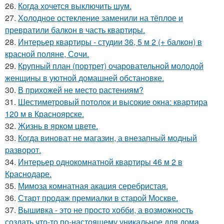
26.
Когда хочется выключить шум.
27.
Холодное остекление заменили на тёплое и
превратили балкон в часть квартиры.
28.
Интерьер квартиры - студии 36, 5 м 2 (+ балкон) в
красной поляне, Сочи.
29.
Крупный план (портрет) очаровательной молодой
женщины в уютной домашней обстановке.
30.
В прихожей не место растениям?
31.
Шестиметровый потолок и высокие окна: квартира
120 м в Красноярске.
32.
Жизнь в ярком цвете.
33.
Когда виноват не магазин, а внезапный модный
разворот.
34.
Интерьер однокомнатной квартиры 46 м 2 в
Краснодаре.
35.
Мимоза комнатная акация серебристая.
36.
Старт продаж премиалки в старой Москве.
37.
Вышивка - это не просто хобби, а возможность
создать что-то по-настоящему уникальное для дома.