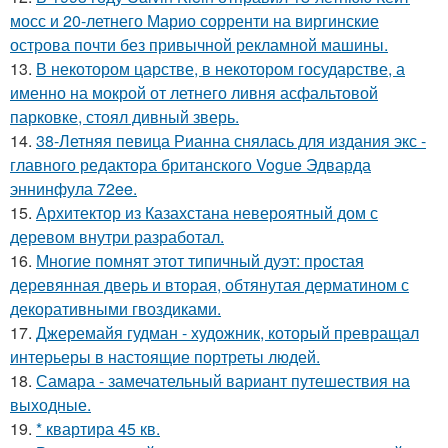
мосс и 20-летнего Марио сорренти на виргинские
острова почти без привычной рекламной машины.
13.
В некотором царстве, в некотором государстве, а
именно на мокрой от летнего ливня асфальтовой
парковке, стоял дивный зверь.
14.
38-Летняя певица Рианна снялась для издания экс -
главного редактора британского Vogue Эдварда
эннинфула 72ee.
15.
Архитектор из Казахстана невероятный дом с
деревом внутри разработал.
16.
Многие помнят этот типичный дуэт: простая
деревянная дверь и вторая, обтянутая дерматином с
декоративными гвоздиками.
17.
Джеремайя гудман - художник, который превращал
интерьеры в настоящие портреты людей.
18.
Самара - замечательный вариант путешествия на
выходные.
19.
* квартира 45 кв.