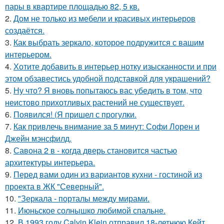
пары в квартире площадью 82, 5 кв.
2.
Дом не только из мебели и красивых интерьеров
создаётся.
3.
Как выбрать зеркало, которое подружится с вашим
интерьером.
4.
Хотите добавить в интерьер нотку изысканности и при
этом обзавестись удобной подставкой для украшений?
5.
Ну что? Я вновь попытаюсь вас убедить в том, что
неистово прихотливых растений не существует.
6.
Появился! (Я пришел с прогулки.
7.
Как привлечь внимание за 5 минут: Софи Лорен и
Джейн мэнсфилд.
8.
Савона 2 в - когда дверь становится частью
архитектуры интерьера.
9.
Перед вами один из вариантов кухни - гостиной из
проекта в ЖК "Северный".
10.
"Зеркала - порталы между мирами.
11.
Июньское солнышко любимой спальне.
12.
В 1993 году Calvin Klein отправил 18-летнюю Кейт