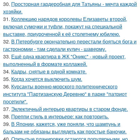
30.
Просторная гардеробная для Татьяны - мечта каждой
хозяйки.
31.
Коллекцию нарядов королевы Елизаветы второй,
включая сумочки и туфли, покажут на специальной
выставке, приуроченной к её столетнему юбилею.
32.
В Петербурге окончательно перестали бояться бога и
гастрономии - там сделали кулич - шаверму.
33.
Ещё одна квартира в ЖК "Оникс" - новый проект,
выполненный в формате коллажей.
34.
Кадры, снятые в одной комнате.
35.
Когда хочется выключить шум.
36.
Курсанты военно-морского политехнического
института "Партизанскую Деревню" в парке "патриот
посетили".
37.
Эклектичный интерьер квартиры в старом фонде.
38.
Преппи стиль в интерьере: как повторить.
39.
В Японии, кажется, уже поняли, что шампунь и
бальзам не обязаны выглядеть как простые баночки.
40.
Открытые планировки остаются популярными, но