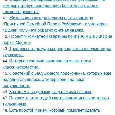
комфорт требует зонирования без тяжелых стен и
сложного ремонта.
41.
Жительница питера решила сдать квартиру
"Приличной Семейной Паре с Ребёнком" - и уже через
12 дней получила обратно филиал свалки.
42.
Проект 1-комнатной квартиры почти 40 м 2 в ЖК Грин
парк в Москве.
43.
Трещины на тротуарах превращаются в целые миры
художника.
44.
Интерьер спальни выполнен в элегантном
классическом стил.
45.
5 растений с бабушкиного подоконника, которых еще
недавно стыдились, а теперь они - на пике
популярности.
46.
За горами, за долами, за далёкими лесами.
47.
Похоже, в этом году 8 марта запомнилось не только
тюльпанами.
48.
Есть простой приём, который помогает сделать