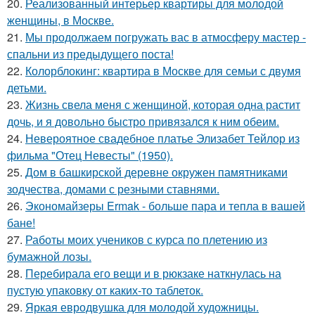
20.
Реализованный интерьер квартиры для молодой
женщины, в Москве.
21.
Мы продолжаем погружать вас в атмосферу мастер -
спальни из предыдущего поста!
22.
Колорблокинг: квартира в Москве для семьи с двумя
детьми.
23.
Жизнь свела меня с женщиной, которая одна растит
дочь, и я довольно быстро привязался к ним обеим.
24.
Невероятное свадебное платье Элизабет Тейлор из
фильма "Отец Невесты" (1950).
25.
Дом в башкирской деревне окружен памятниками
зодчества, домами с резными ставнями.
26.
Экономайзеры Ermak - больше пара и тепла в вашей
бане!
27.
Работы моих учеников с курса по плетению из
бумажной лозы.
28.
Перебирала его вещи и в рюкзаке наткнулась на
пустую упаковку от каких-то таблеток.
29.
Яркая евродвушка для молодой художницы.