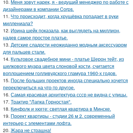
10.
Меня зовут нарек, я - ведущий менеджер по работе с
дизайнерами в компании Corps.
11.
Что происходит, когда хрущёвка попадает в руки
миллениала?
12.
Ирина шейк показала, как выглядеть на миллион,
надев самое простое платье.
13.
Детские сладости неожиданно модным аксессуаром
для пальцев стали.
14.
Культовое свадебное мини - платье Шерон тейт, из
шелкового муара цвета слоновой кости, считается
воплощением голливудского гламура 1960-х годов.
15.
После больших проектов иногда специально хочется
переключиться на что-то другое.
16.
Самая красивая архитектура ссср не видна с улицы.
17.
Трактир "Лапка Горностая".
18.
Кинфолк и хюгге: светлая квартира в Минске.
19.
Проект квартиры - студии 26 м 2. современный
интерьер с элементами лофта.
20.
Жара не страшна!