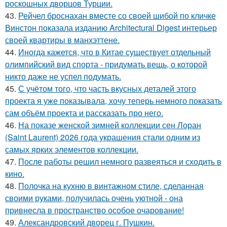
роскошных дворцов Турции.
43.
Рейчел броснахан вместе со своей шибой по кличке
Винстон показала изданию Architectural Digest интерьер
своей квартиры в манхэттене.
44.
Иногда кажется, что в Китае существует отдельный
олимпийский вид спорта - придумать вещь, о которой
никто даже не успел подумать.
45.
С учётом того, что часть вкусных деталей этого
проекта я уже показывала, хочу теперь немного показать
сам объём проекта и рассказать про него.
46.
На показе женской зимней коллекции сен Лоран
(Saint Laurent) 2026 года украшения стали одним из
самых ярких элементов коллекции.
47.
После работы решил немного развеяться и сходить в
кино.
48.
Полочка на кухню в винтажном стиле, сделанная
своими руками, получилась очень уютной - она
привнесла в пространство особое очарование!
49.
Александровский дворец г. Пушкин.