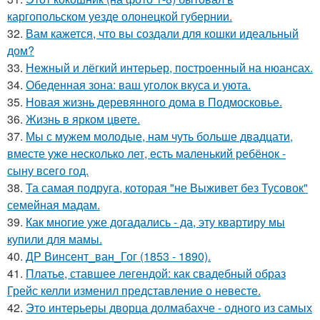
каргопольском уезде олонецкой губернии.
32.
Вам кажется, что вы создали для кошки идеальный
дом?
33.
Нежный и лёгкий интерьер, построенный на нюансах.
34.
Обеденная зона: ваш уголок вкуса и уюта.
35.
Новая жизнь деревянного дома в Подмосковье.
36.
Жизнь в ярком цвете.
37.
Мы с мужем молодые, нам чуть больше двадцати,
вместе уже несколько лет, есть маленький ребёнок -
сыну всего год.
38.
Та самая подруга, которая "не Выживет без Тусовок"
семейная мадам.
39.
Как многие уже догадались - да, эту квартиру мы
купили для мамы.
40.
ДР Винсент_ван_Гог (1853 - 1890).
41.
Платье, ставшее легендой: как свадебный образ
Грейс келли изменил представление о невесте.
42.
Это интерьеры дворца долмабахче - одного из самых