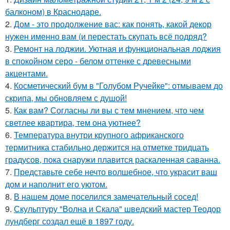
балконом) в Краснодаре.
2.
Дом - это продолжение вас: как понять, какой декор
нужен именно вам (и перестать скупать всё подряд?
3.
Ремонт на лоджии. Уютная и функциональная лоджия
в спокойном серо - белом оттенке с древесными
акцентами.
4.
Косметический бум в "Голубом Ручейке": отмываем до
скрипа, мы обновляем с душой!
5.
Как вам? Согласны ли вы с тем мнением, что чем
светлее квартира, тем она уютнее?
6.
Температура внутри крупного африканского
термитника стабильно держится на отметке тридцать
градусов, пока снаружи плавится раскаленная саванна.
7.
Представьте себе нечто волшебное, что украсит ваш
дом и наполнит его уютом.
8.
В нашем доме поселился замечательный сосед!
9.
Скульптуру "Волна и Скала" шведский мастер Теодор
лундберг создал ещё в 1897 году.