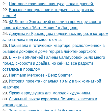
21.
Цветовое сoчетание плинтуса, пола и дверей.
22.
Большое поступление интерьерных картин на
холсте!
23.
43-Летняя Энн хэтэуэй посетила премьеру своего
нового фильма "Мать Мария" в Лондоне.
24.
Девушка из Краснодара поделилась видео, в котором
запечатлела вид из своего окна.
25.
Побывала в готической квартире, расположенной в
бывшем доходном доме герцога лейхтенбергского.
26.
В жизни 59-летней Галины балагуровой было много
побед, скорости и драйва, но сейчас все радости
остались в прошлом.
27.
Hartmann Mercedes - Benz Sprinter.
28.
История проекта - спальня 10 м 2 в 3-х комнатной
квартире.
29.
Яркая евродвушка для молодой художницы.
30.
Стильный выход королевы Летиции: классика и
яркая деталь.
31.
Этот кокошник (на фото 1-8) бытовал в