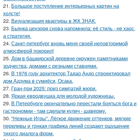
21.
Большое поступление интерьерных картин на
холсте!
22.
Визуализация квартиры в ЖК ЗНАК.
23.
Бьянка цензори снова напомнила: её стиль - не хаос,
а стратегия.
24.
Санкт-петербург вновь меня своей неповторимой
атмосферой покорил!
25.
Дом в башкирской деревне окружен памятниками
зодчества, домами с резными ставнями.
26.
В 1976 году архитектор Тадао Андо спроектировал
дом Адзума в сумиёси, Осака.
27.
Гран-при 2025: приз симпатий жюри.
28.
Яркая евродвушка для молодой художницы.
29.
В Петербурге окончательно перестали бояться бога и
гастрономии - там сделали кулич - шаверму.
30.
"Нежные Игры". Лёгкое движение оттенков, мягкие
переливы и тонкая графика линий создают ощущение
тихого диалога форм.