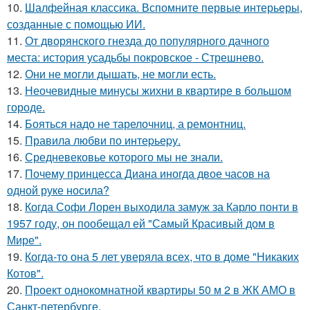
10.
Шалфейная классика. Вспомните первые интерьеры,
созданные с помощью ИИ.
11.
От дворянского гнезда до популярного дачного
места: история усадьбы покровское - Стрешнево.
12.
Они не могли дышать, не могли есть.
13.
Неочевидные минусы жихни в квартире в большом
городе.
14.
Бояться надо не тарелочниц, а ремонтниц.
15.
Правила любви по интеpьеpу.
16.
Средневековье которого мы не знали.
17.
Почему принцесса Диана иногда двое часов на
одной руке носила?
18.
Когда Софи Лорен выходила замуж за Карло понти в
1957 году, он пообещал ей "Самый Красивый дом в
Мире".
19.
Когда-то она 5 лет уверяла всех, что в доме "Никаких
Котов".
20.
Проект однокомнатной квартиры 50 м 2 в ЖК АМО в
Санкт-петербурге.