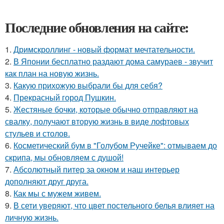
Последние обновления на сайте:
1.
Дримскроллинг - новый формат мечтательности.
2.
В Японии бесплатно раздают дома самураев - звучит
как план на новую жизнь.
3.
Какую прихожую выбрали бы для себя?
4.
Прекрасный город Пушкин.
5.
Жестяные бочки, которые обычно отправляют на
свалку, получают вторую жизнь в виде лофтовых
стульев и столов.
6.
Косметический бум в "Голубом Ручейке": отмываем до
скрипа, мы обновляем с душой!
7.
Абсолютный питер за окном и наш интерьер
дополняют друг друга.
8.
Как мы с мужем живем.
9.
В сети уверяют, что цвет постельного белья влияет на
личную жизнь.