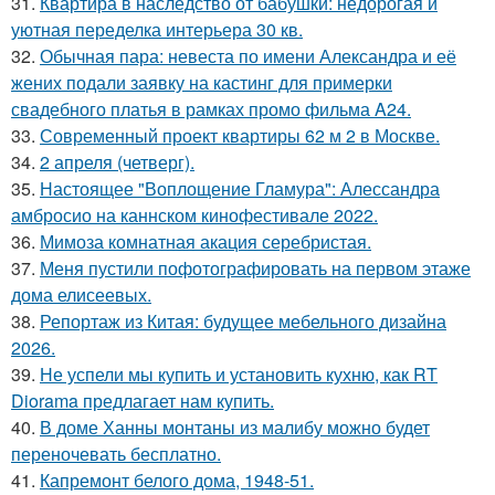
31.
Квартира в наследство от бабушки: недорогая и
уютная переделка интерьера 30 кв.
32.
Обычная пара: невеста по имени Александра и её
жених подали заявку на кастинг для примерки
свадебного платья в рамках промо фильма A24.
33.
Современный проект квартиры 62 м 2 в Москве.
34.
2 апреля (четверг).
35.
Настоящее "Воплощение Гламура": Алессандра
амбросио на каннском кинофестивале 2022.
36.
Мимоза комнатная акация серебристая.
37.
Меня пустили пофотографировать на первом этаже
дома елисеевых.
38.
Репортаж из Китая: будущее мебельного дизайна
2026.
39.
Не успели мы купить и установить кухню, как RT
Diorama предлагает нам купить.
40.
В доме Ханны монтаны из малибу можно будет
переночевать бесплатно.
41.
Капремонт белого дома, 1948-51.