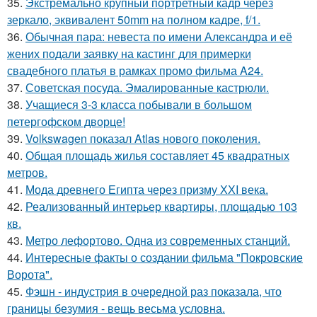
35.
Экстремально крупный портретный кадр через
зеркало, эквивалент 50mm на полном кадре, f/1.
36.
Обычная пара: невеста по имени Александра и её
жених подали заявку на кастинг для примерки
свадебного платья в рамках промо фильма A24.
37.
Советская посуда. Эмалированные кастрюли.
38.
Учащиеся 3-3 класса побывали в большом
петергофском дворце!
39.
Volkswagen показал Atlas нового поколения.
40.
Общая площадь жилья составляет 45 квадратных
метров.
41.
Мода древнего Египта через призму ХХI века.
42.
Реализованный интерьер квартиры, площадью 103
кв.
43.
Метро лефортово. Одна из современных станций.
44.
Интересные факты о создании фильма "Покровские
Ворота".
45.
Фэшн - индустрия в очередной раз показала, что
границы безумия - вещь весьма условна.