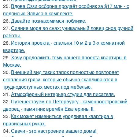
25.
Вдова Оззи осборна продаёт особняк за $17 млн - с
подписью Элвиса в комплекте.
26.
Давайте познакомимся поближе.
27.
Сияние моря во снах: уникальный ловец снов ручной
работы.
28.
История проекта - спальня 10 м 2 в 3-х комнатной
квартире.
29.
Хочу продолжить тему нашего проекта квартиры в
Москве.
30.
Внешний вид таких тапок полностью повторяет
скопления грязи, которые обычно скапливаются в
труднодоступных местах под мебелью.
31.
Атмосферный интерьер студии для писателя.
32.
Путешествуем по Петербургу - каменноостровский
дворец - памятник времён Екатерины II.
33.
Как может измениться уродливая квартира в
правильных руках.
34.
Свечи - это настроение вашего дома!