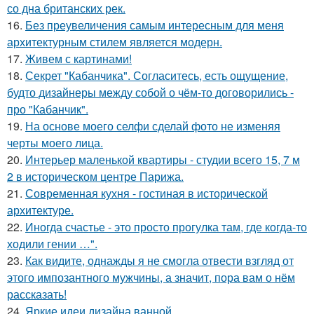
со дна британских рек.
16.
Без преувеличения самым интересным для меня
архитектурным стилем является модерн.
17.
Живем с картинами!
18.
Секрет "Кабанчика". Согласитесь, есть ощущение,
будто дизайнеры между собой о чём-то договорились -
про "Кабанчик".
19.
На основе моего селфи сделай фото не изменяя
черты моего лица.
20.
Интерьер маленькой квартиры - студии всего 15, 7 м
2 в историческом центре Парижа.
21.
Современная кухня - гостиная в исторической
архитектуре.
22.
Иногда счастье - это просто прогулка там, где когда-то
ходили гении …".
23.
Как видите, однажды я не смогла отвести взгляд от
этого импозантного мужчины, а значит, пора вам о нём
рассказать!
24.
Яркие идеи дизайна ванной.