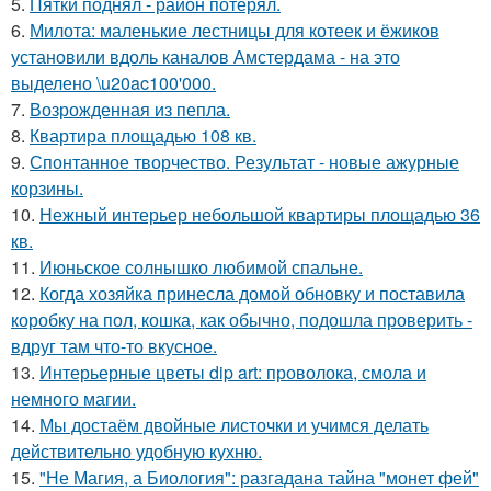
5.
Пятки поднял - район потерял.
6.
Милота: маленькие лестницы для котеек и ёжиков
установили вдоль каналов Амстердама - на это
выделено \u20ac100'000.
7.
Возрожденная из пепла.
8.
Квартира площадью 108 кв.
9.
Спонтанное творчество. Результат - новые ажурные
корзины.
10.
Нежный интерьер небольшой квартиры площадью 36
кв.
11.
Июньское солнышко любимой спальне.
12.
Когда хозяйка принесла домой обновку и поставила
коробку на пол, кошка, как обычно, подошла проверить -
вдруг там что-то вкусное.
13.
Интерьерные цветы dip art: проволока, смола и
немного магии.
14.
Мы достаём двойные листочки и учимся делать
действительно удобную кухню.
15.
"Не Магия, а Биология": разгадана тайна "монет фей"