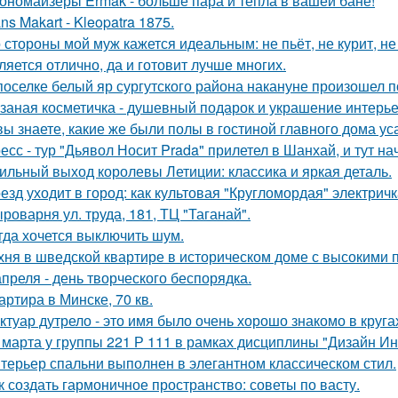
ономайзеры Ermak - больше пара и тепла в вашей бане!
ns Makart - Kleopatra 1875.
 стороны мой муж кажется идеальным: не пьёт, не курит, не
ляется отлично, да и готовит лучше многих.
поселке белый яр сургутского района накануне произошел 
заная косметичка - душевный подарок и украшение интерье
вы знаете, какие же были полы в гостиной главного дома 
есс - тур "Дьявол Носит Prada" прилетел в Шанхай, и тут н
ильный выход королевы Летиции: классика и яркая деталь.
езд уходит в город: как культовая "Кругломордая" электрич
роварня ул. труда, 181, ТЦ "Таганай".
гда хочется выключить шум.
хня в шведской квартире в историческом доме с высокими 
апреля - день творческого беспорядка.
артира в Минске, 70 кв.
ктуар дутрело - это имя было очень хорошо знакомо в круга
 марта у группы 221 Р 111 в рамках дисциплины "Дизайн И
терьер спальни выполнен в элегантном классическом стил.
к создать гармоничное пространство: советы по васту.