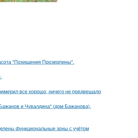
красота "Похищения Прозерпины".
.
римерил все хорошо, ничего не предвещало
Бажанов и Чувалдина" (дом Бажанова).
делены функциональные зоны с учётом