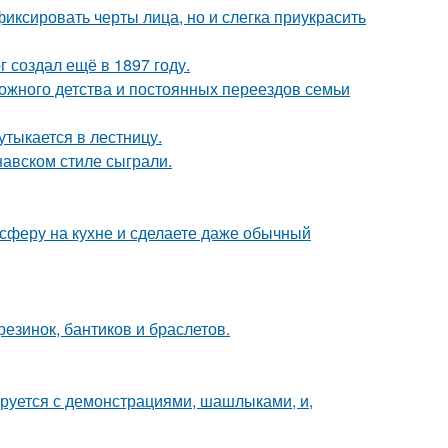
иксировать черты лица, но и слегка приукрасить
 создал ещё в 1897 году.
сложного детства и постоянных переездов семьи
утыкается в лестницу.
авском стиле сыграли.
сферу на кухне и сделаете даже обычный
резинок, бантиков и браслетов.
ируется с демонстрациями, шашлыками, и,