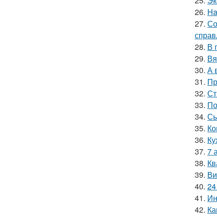
25.
Эк
26.
Ha
27.
Со
справ
28.
В 
29.
Вя
30.
А 
31.
Пр
32.
Ст
33.
По
34.
Сы
35.
Ко
36.
Ку
37.
7 
38.
Кв
39.
Ви
40.
24
41.
Ин
42.
Ка