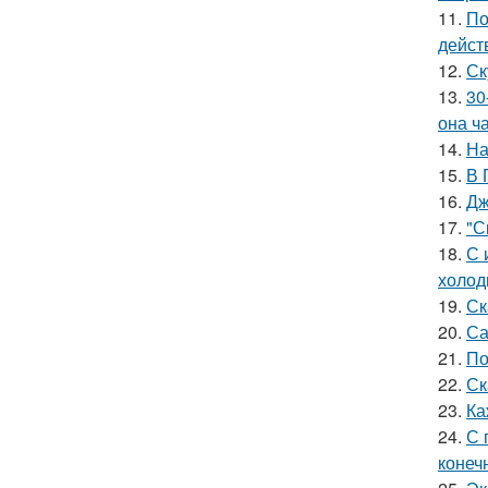
11.
По
дейст
12.
Ск
13.
30
она ч
14.
На
15.
В 
16.
Дж
17.
"С
18.
С 
холод
19.
Ск
20.
Са
21.
По
22.
Ск
23.
Ка
24.
С 
конеч