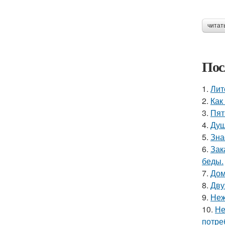
читат
Пос
1.
Лит
2.
Как
3.
Пят
4.
Душ
5.
Зна
6.
Зак
беды.
7.
Дом
8.
Дву
9.
Неж
10.
Не
потре