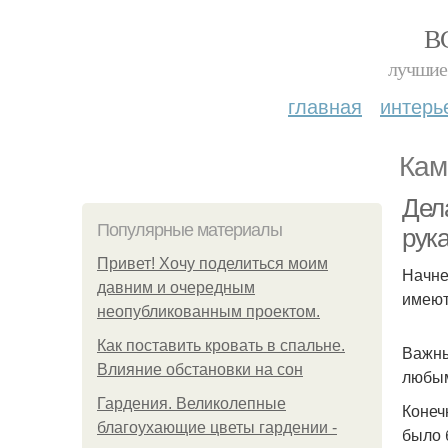
В
лучшие 
главная
интерь
Кам
Дел
Популярные материалы
рук
Привет! Хочу поделиться моим
Начне
давним и очередным
имеют
неопубликованным проектом.
Как поставить кровать в спальне.
Важны
Влияние обстановки на сон
любым
Гардения. Великолепные
Конеч
благоухающие цветы гардении -
было 