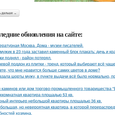
ь дальше →
ледние обновления на сайте:
ературная Москва. Дома - музеи писателей.
 мужик в 23 года заставил каменный блок плакать: дичь и 
ки поднял - район потерял.
евой поддон из плитки - тренд, который выбирают всё чаще
ете, что мне нравится больше самих цветов в доме?
азала шорты мужу, в пункте выдачи всё было нормально, п
 каминов или дом торгово-промышленного товарищества "
хкомнатная квартира площадью 53 кв.
ный интерьер небольшой квартиры площадью 36 кв.
большая, но невероятная квартира, в которой перераспре
бностей хозяина.