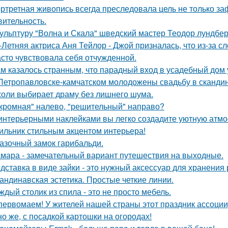
ртретная живопись всегда преследовала цель не только заф
вительность.
ульптуру "Волна и Скала" шведский мастер Теодор лундберг
-Летняя актриса Аня Тейлор - Джой призналась, что из-за 
асто чувствовала себя отчужденной.
м казалось странным, что парадный вход в усадебный дом 
Петропавловске-камчатском молодожены свадьбу в скандин
оли выбирает драму без лишнего шума.
кромная" налево, "решительный" направо?
интерьерными наклейками вы легко создадите уютную атмо
ильник стильным акцентом интерьера!
азочный замок гарибальди.
мара - замечательный вариант путешествия на выходные.
дставка в виде зайки - это нужный аксессуар для хранения 
андинавская эстетика. Простые четкие линии.
ждый столик из спила - это не просто мебель.
первомаем! У жителей нашей страны этот праздник ассоци
но же, с посадкой картошки на огородах!