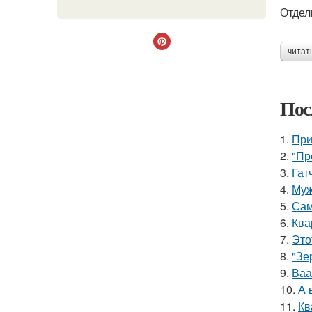
Отдел
читат
Пос
1.
При
2.
"Пр
3.
Гат
4.
Муж
5.
Сам
6.
Ква
7.
Это
8.
"Зе
9.
Ваа
10.
А 
11.
Кв