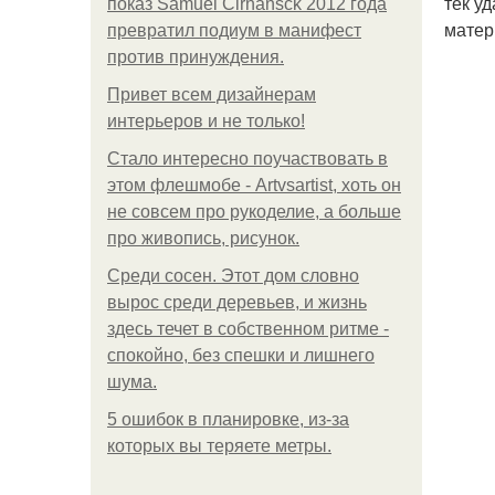
тек у
показ Samuel Cirnansck 2012 года
матер
превратил подиум в манифест
против принуждения.
Привет всем дизайнерам
интерьеров и не только!
Стало интересно поучаствовать в
этом флешмобе - Artvsartist, хоть он
не совсем про рукоделие, а больше
про живопись, рисунок.
Среди сосен. Этот дом словно
вырос среди деревьев, и жизнь
здесь течет в собственном ритме -
спокойно, без спешки и лишнего
шума.
5 ошибок в планировке, из-за
которых вы теряете метры.