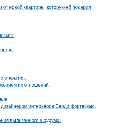
ючи от новой квартиры, которую ей подарил
Москве.
оскве.
ые открытия.
ажением их отношений.
ела.
о дизайнером интерьеров Берди фортескью.
ения вылизанного шоурума!