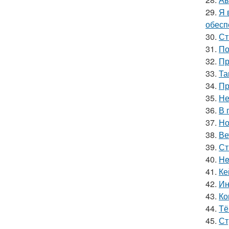
29.
Я 
обесп
30.
Ст
31.
По
32.
Пр
33.
Та
34.
Пр
35.
Не
36.
В 
37.
Но
38.
Ве
39.
Ст
40.
He
41.
Ке
42.
Ин
43.
Ко
44.
Тё
45.
Ст