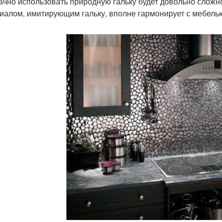
дачно использовать природную гальку будет довольно сложн
иалом, имитирующим гальку, вполне гармонирует с мебелью