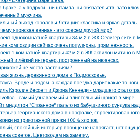
в браке, а у подруги - ни штампа, ни обязательств, зато кл
еченный мужчина.
ильный выход королевы Летиции: классика и яркая деталь.
чему японская ванная - это совсем другой мир?
оект однокомнатной квартиры 34 м 2 в ЖК Селигер сити в 
кие композиции сейчас очень популярны, прям нежность.
оект 1-комнатной квартиры 42 м 2 в ЖК аквилон митино в М
жный и лёгкий интерьер, построенный на нюансах.
прихожей не место растениям?
вая жизнь деревянного дома в Подмосковье.
тлуга. Вроде и рядом, а каждая поездка дарит какие то нов
иль Кэролин бессетт и Джона Кеннеди - младшего стал отр
lvetica - самый узнаваемый и влиятельный шрифт в мире.
йт миддлтон "Странное" пальто из бабушкиного сундука над
терьер георгианского дома в норфолке, спроектированног
врики из трикотажной пряжи 100% хлопок.
плый, спокойный интерьер вообще не напрягает, нет ощущ
рана советов. Цветоводам на заметку.