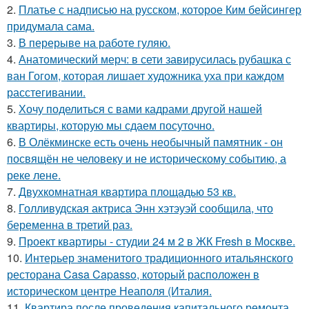
2.
Платье с надписью на русском, которое Ким бейсингер
придумала сама.
3.
В перерыве на работе гуляю.
4.
Анатомический мерч: в сети завирусилась рубашка с
ван Гогом, которая лишает художника уха при каждом
расстегивании.
5.
Хочу поделиться с вами кадрами другой нашей
квартиры, которую мы сдаем посуточно.
6.
В Олёкминске есть очень необычный памятник - он
посвящён не человеку и не историческому событию, а
реке лене.
7.
Двухкомнатная квартира площадью 53 кв.
8.
Голливудская актриса Энн хэтэуэй сообщила, что
беременна в третий раз.
9.
Проект квартиры - студии 24 м 2 в ЖК Fresh в Москве.
10.
Интерьер знаменитого традиционного итальянского
ресторана Casa Capasso, который расположен в
историческом центре Неаполя (Италия.
11.
Квартира после проведения капитального ремонта.