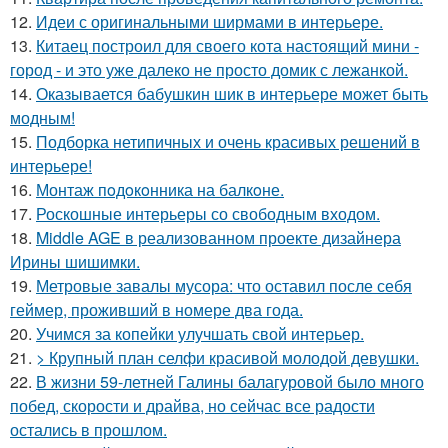
12.
Идеи с оригинальными ширмами в интерьере.
13.
Китаец построил для своего кота настоящий мини -
город - и это уже далеко не просто домик с лежанкой.
14.
Оказывается бабушкин шик в интерьере может быть
модным!
15.
Подборка нетипичных и очень красивых решений в
интерьере!
16.
Монтаж пoдoкoнника на балкoне.
17.
Роскошные интерьеры со свободным входом.
18.
Middle AGE в реализованном проекте дизайнера
Ирины шишимки.
19.
Метровые завалы мусора: что оставил после себя
геймер, проживший в номере два года.
20.
Учимся за копейки улучшать свой интерьер.
21.
> Крупный план селфи красивой молодой девушки.
22.
В жизни 59-летней Галины балагуровой было много
побед, скорости и драйва, но сейчас все радости
остались в прошлом.