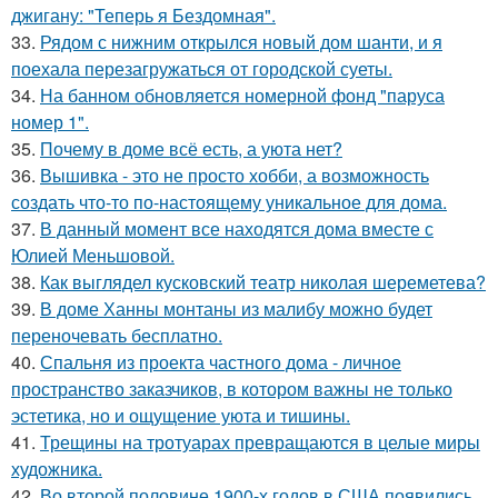
джигану: "Теперь я Бездомная".
33.
Рядом с нижним открылся новый дом шанти, и я
поехала перезагружаться от городской суеты.
34.
На банном обновляется номерной фонд "паруса
номер 1".
35.
Почему в доме всё есть, а уюта нет?
36.
Вышивка - это не просто хобби, а возможность
создать что-то по-настоящему уникальное для дома.
37.
В данный момент все находятся дома вместе с
Юлией Меньшовой.
38.
Как выглядел кусковский театр николая шереметева?
39.
В доме Ханны монтаны из малибу можно будет
переночевать бесплатно.
40.
Спальня из проекта частного дома - личное
пространство заказчиков, в котором важны не только
эстетика, но и ощущение уюта и тишины.
41.
Трещины на тротуарах превращаются в целые миры
художника.
42.
Во второй половине 1900-х годов в США появились