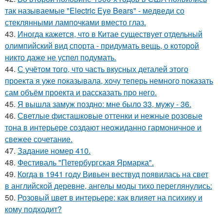
так называемые "Electric Eye Bears" - медведи со
стеклянными лампочками вместо глаз.
43.
Иногда кажется, что в Китае существует отдельный
олимпийский вид спорта - придумать вещь, о которой
никто даже не успел подумать.
44.
С учётом того, что часть вкусных деталей этого
проекта я уже показывала, хочу теперь немного показать
сам объём проекта и рассказать про него.
45.
Я вышла замуж поздно: мне было 33, мужу - 36.
46.
Светлые фисташковые оттенки и нежные розовые
тона в интерьере создают неожиданно гармоничное и
свежее сочетание.
47.
Задание номер 410.
48.
Фестиваль "Петербургская Ярмарка".
49.
Когда в 1941 году Вивьен вествуд появилась на свет
в английской деревне, ангелы моды тихо переглянулись:
50.
Розовый цвет в интерьере: как влияет на психику и
кому подходит?