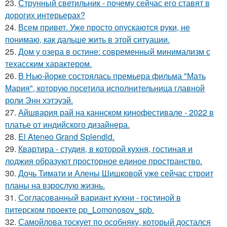
23.
Струнный светильник - почему сейчас его ставят в
дорогих интерьерах?
24.
Всем привет. Уже просто опускаются руки, не
понимаю, как дальше жить в этой ситуации.
25.
Дом у озера в остине: современный минимализм с
техасским характером.
26.
В Нью-йорке состоялась премьера фильма "Мать
Мария", которую посетила исполнительница главной
роли Энн хэтэуэй.
27.
Айшвария рай на каннском кинофестивале - 2022 в
платье от индийского дизайнера.
28.
El Ateneo Grand Splendid.
29.
Квартира - студия, в которой кухня, гостиная и
лоджия образуют просторное единое пространство.
30.
Дочь Тимати и Алены Шишковой уже сейчас строит
планы на взрослую жизнь.
31.
Согласованный вариант кухни - гостиной в
питерском проекте pp_Lomonosov_spb.
32.
Самойлова тоскует по особняку, который достался