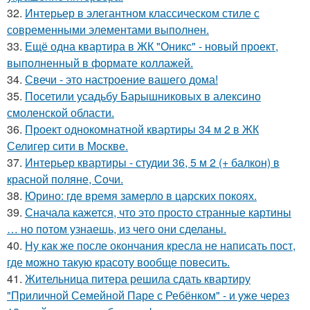
32.
Интерьер в элегантном классическом стиле с
современными элементами выполнен.
33.
Ещё одна квартира в ЖК "Оникс" - новый проект,
выполненный в формате коллажей.
34.
Свечи - это настроение вашего дома!
35.
Посетили усадьбу Барышниковых в алексино
смоленской области.
36.
Проект однокомнатной квартиры 34 м 2 в ЖК
Селигер сити в Москве.
37.
Интерьер квартиры - студии 36, 5 м 2 (+ балкон) в
красной поляне, Сочи.
38.
Юрино: где время замерло в царских покоях.
39.
Сначала кажется, что это просто странные картины
… но потом узнаешь, из чего они сделаны.
40.
Ну как же после окончания кресла не написать пост,
где можно такую красоту вообще повесить.
41.
Жительница питера решила сдать квартиру
"Приличной Семейной Паре с Ребёнком" - и уже через