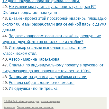
12 дней получила обратно филиал свалки.
42.
Не успели мы купить и установить кухню, как RT
Diorama предлагает нам купить.
43.
Дизайн - проект этой просторной квартиры площадью
около 100 м мы разработали для семейной пары с двумя
детьми.
44.
Задаюсь вопросом: осознают ли жёны, вернувшие
мужа от другой, что он остался не из любви?
45.
Интерьер спальни выполнен в элегантном
классическом стил.
46.
Автор - Марина Тараканова.
47.
Спальня по индивидуальному проекту в прусово: от
визуализации до воплощения с точностью 100%.
48.
За горами, за долами, за далёкими лесами.
49.
Решила собрать корзиночки вместе!
50.
Из однушки - почти трешка!
© 2026 Всё об интерьере для дома и квартиры
Контакты
Пользовательское соглашение