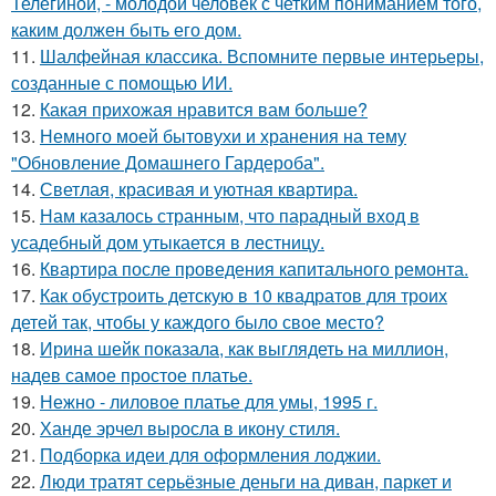
Телегиной, - молодой человек с четким пониманием того,
каким должен быть его дом.
11.
Шалфейная классика. Вспомните первые интерьеры,
созданные с помощью ИИ.
12.
Какая прихожая нравится вам больше?
13.
Немного моей бытовухи и хранения на тему
"Обновление Домашнего Гардероба".
14.
Светлая, красивая и уютная квартира.
15.
Нам казалось странным, что парадный вход в
усадебный дом утыкается в лестницу.
16.
Квартира после проведения капитального ремонта.
17.
Как обустроить детскую в 10 квадратов для троих
детей так, чтобы у каждого было свое место?
18.
Ирина шейк показала, как выглядеть на миллион,
надев самое простое платье.
19.
Нежно - лиловое платье для умы, 1995 г.
20.
Ханде эрчел выросла в икону стиля.
21.
Подборка идеи для оформления лоджии.
22.
Люди тратят серьёзные деньги на диван, паркет и