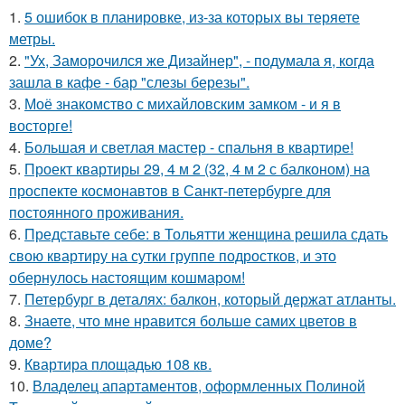
1.
5 ошибок в планировке, из-за которых вы теряете
метры.
2.
"Ух, Заморочился же Дизайнер", - подумала я, когда
зашла в кафе - бар "слезы березы".
3.
Моё знакомство с михайловским замком - и я в
восторге!
4.
Большая и светлая мастер - спальня в квартире!
5.
Проект квартиры 29, 4 м 2 (32, 4 м 2 с балконом) на
проспекте космонавтов в Санкт-петербурге для
постоянного проживания.
6.
Представьте себе: в Тольятти женщина решила сдать
свою квартиру на сутки группе подростков, и это
обернулось настоящим кошмаром!
7.
Петербург в деталях: балкон, который держат атланты.
8.
Знаете, что мне нравится больше самих цветов в
доме?
9.
Квартира площадью 108 кв.
10.
Владелец апартаментов, оформленных Полиной