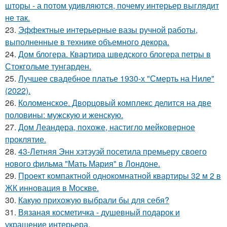
шторы - а потом удивляются, почему интерьер выглядит
не так.
23.
Эффектные интерьерные вазы ручной работы,
выполненные в технике объемного декора.
24.
Дом блогера. Квартира шведского блогера петры в
Стокгольме тунгарден.
25.
Лучшее свадебное платье 1930-х "Смерть на Ниле"
(2022).
26.
Коломенское. Дворцовый комплекс делится на две
половины: мужскую и женскую.
27.
Дом Леандера, похоже, настигло мейковерное
проклятие.
28.
43-Летняя Энн хэтэуэй посетила премьеру своего
нового фильма "Мать Мария" в Лондоне.
29.
Проект компактной однокомнатной квартиры 32 м 2 в
ЖК инновация в Москве.
30.
Какую прихожую выбрали бы для себя?
31.
Вязаная косметичка - душевный подарок и
украшение интерьера.