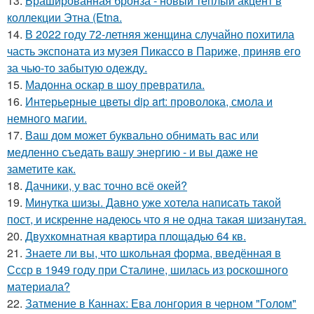
13.
Брашированная бронза - новый тёплый акцент в
коллекции Этна (Etna.
14.
В 2022 году 72-летняя женщина случайно похитила
часть экспоната из музея Пикассо в Париже, приняв его
за чью-то забытую одежду.
15.
Мадонна оскар в шоу превратила.
16.
Интерьерные цветы dip art: проволока, смола и
немного магии.
17.
Ваш дом может буквально обнимать вас или
медленно съедать вашу энергию - и вы даже не
заметите как.
18.
Дачники, у вас точно всё окей?
19.
Минутка шизы. Давно уже хотела написать такой
пост, и искренне надеюсь что я не одна такая шизанутая.
20.
Двухкомнатная квартира площадью 64 кв.
21.
Знаете ли вы, что школьная форма, введённая в
Ссср в 1949 году при Сталине, шилась из роскошного
материала?
22.
Затмение в Каннах: Ева лонгория в черном "Голом"