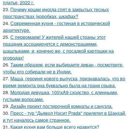
платье, 2022 г.
23.
Почему кошки иногда спят в закрытых тесных
пространствах (коробках, шкафах?
24.
Современная кухня - гостиная в исторической
архитектуре.
25.
С первомаем! У жителей нашей страны этот
праздник ассоциируется с демонстрациями,
шашлыками, и, конечно же, с посадкой картошки на
огородах!
26.
Таким образом, если выбираете диван - посмотрите,
чтобы его собирали не в Индии.
27.
Маша, героиня нового выпуска, признавалась, что во
время ремонта она буквально была на грани срыва.
28.
Молодая девушка, 100\xA9 сходство, с длинными,
густыми волосами.
29.
Дизайн проект постирочной комнаты и санузла.
30.
Пресс - тур "Дьявол Носит Prada" прилетел в Шанхай,
и тут началось самое странное.
31.
Какая кухня вам больше всего нравится?