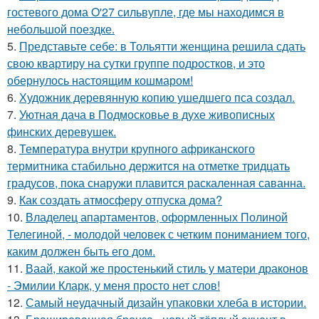
гостевого дома O'27 сильвупле, где мы находимся в
небольшой поездке.
5.
Представьте себе: в Тольятти женщина решила сдать
свою квартиру на сутки группе подростков, и это
обернулось настоящим кошмаром!
6.
Художник деревянную копию ушедшего пса создал.
7.
Уютная дача в Подмосковье в духе живописных
финских деревушек.
8.
Температура внутри крупного африканского
термитника стабильно держится на отметке тридцать
градусов, пока снаружи плавится раскаленная саванна.
9.
Как создать атмосферу отпуска дома?
10.
Владелец апартаментов, оформленных Полиной
Телегиной, - молодой человек с четким пониманием того,
каким должен быть его дом.
11.
Ваай, какой же простенький стиль у матери драконов
- Эмилии Кларк, у меня просто нет слов!
12.
Самый неудачный дизайн упаковки хлеба в истории.