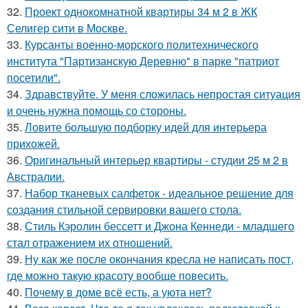
32.
Проект однокомнатной квартиры 34 м 2 в ЖК
Селигер сити в Москве.
33.
Курсанты военно-морского политехнического
института "Партизанскую Деревню" в парке "патриот
посетили".
34.
Здравствуйте. У меня сложилась непростая ситуация
и очень нужна помощь со стороны.
35.
Ловите большую подборку идей для интерьера
прихожей.
36.
Оригинальный интерьер квартиры - студии 25 м 2 в
Австралии.
37.
Набор тканевых салфеток - идеальное решение для
создания стильной сервировки вашего стола.
38.
Стиль Кэролин бессетт и Джона Кеннеди - младшего
стал отражением их отношений.
39.
Ну как же после окончания кресла не написать пост,
где можно такую красоту вообще повесить.
40.
Почему в доме всё есть, а уюта нет?