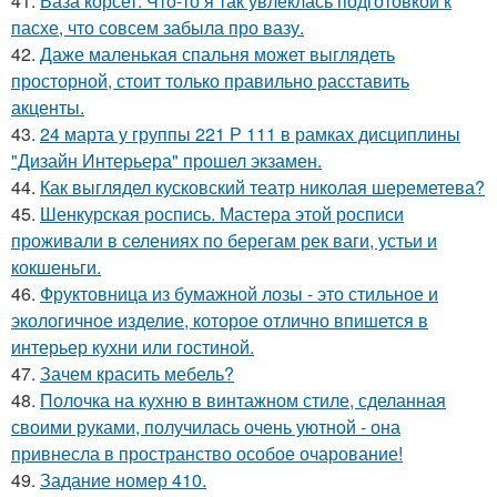
41.
Ваза корсет. Что-то я так увлеклась подготовкой к
пасхе, что совсем забыла про вазу.
42.
Даже маленькая спальня может выглядеть
просторной, стоит только правильно расставить
акценты.
43.
24 марта у группы 221 Р 111 в рамках дисциплины
"Дизайн Интерьера" прошел экзамен.
44.
Как выглядел кусковский театр николая шереметева?
45.
Шенкурская роспись. Мастера этой росписи
проживали в селениях по берегам рек ваги, устьи и
кокшеньги.
46.
Фруктовница из бумажной лозы - это стильное и
экологичное изделие, которое отлично впишется в
интерьер кухни или гостиной.
47.
Зачем красить мебель?
48.
Полочка на кухню в винтажном стиле, сделанная
своими руками, получилась очень уютной - она
привнесла в пространство особое очарование!
49.
Задание номер 410.