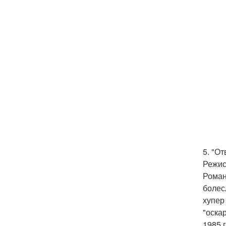
5. "О
Режис
Роман
болес
хупер
"оска
1985 