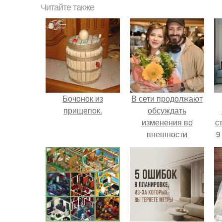
Читайте также
Бочонок из
В сети продолжают
прищепок.
обсуждать
изменения во
ст
внешности
9
актрисы.