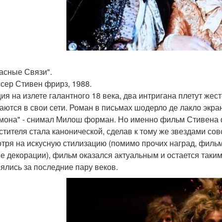
пасные Связи".
сер Стивен фрирз, 1988.
ия на излете галантного 18 века, два интригана плетут жест
аются в свои сети. Роман в письмах шодерло де лакло экран
мона" - снимал Милош форман. Но именно фильм Стивена 
стителя стала канонической, сделав к тому же звездами со
тря на искусную стилизацию (помимо прочих наград, фильм
е декорации), фильм оказался актуальным и остается таким 
ялись за последние пару веков.