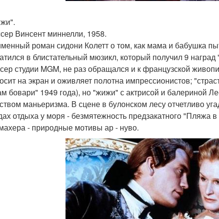
ижи".
сер Винсент миннелли, 1958.
менный роман сидони Колетт о том, как мама и бабушка пы
атился в блистательный мюзикл, который получил 9 наград
сер студии MGM, не раз обращался и к французской живопи
осит на экран и оживляет полотна импрессионистов; "страсть 
ам бовари" 1949 года), но "жижи" с актрисой и балериной Л
ством маньеризма. В сцене в булонском лесу отчетливо уг
дах отдыха у моря - безмятежность предзакатного "Пляжа в
махера - природные мотивы ар - нуво.