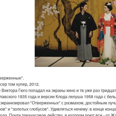
тверженные".
сер том хупер, 2012.
 Виктора Гюго попадал на экраны кино и тв уже раз тридца
лавского 1935 года и версии Клода лелуша 1958 года с бел
 экранизировал "Отверженных" с размахом, достойным лучш
ров" и "золотых глобусов". Удивляться нечему: в конце конц
года. Почти трехчасовое действо, в котором поют все - от 