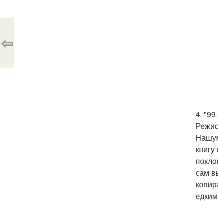
⇦
4. "99
Режис
Нашум
книгу
покло
сам в
копир
едким