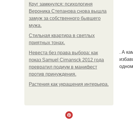
Круг замкнулся: психологиня
Вероника Степанова снова вышла
замуж за собственного бывшего
мужа.
Стильная квартира в светлых
приятных тонах.
. А к
Невеста без права выбора: как
избав
показ Samuel Cirnansck 2012 года
одном
превратил подиум в манифест
против принуждения.
Растения как украшения интерьера.