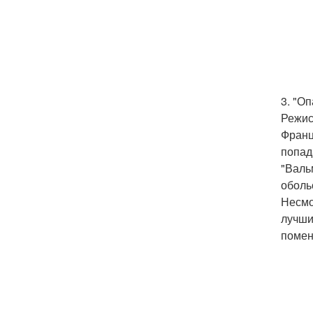
3. "О
Режис
Франц
попад
"Валь
оболь
Несмо
лучши
помен