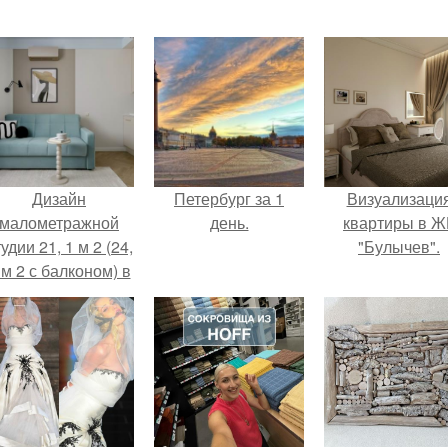
Дизайн
Петербург за 1
Визуализаци
малометражной
день.
квартиры в Ж
удии 21, 1 м 2 (24,
"Булычев".
 м 2 с балконом) в
Краснодаре.