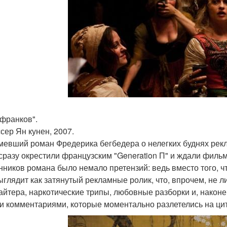
 франков".
сер Ян кунен, 2007.
евший роман Фредерика бегбедера о нелегких буднях рекл
 сразу окрестили французским "Generation П" и ждали фильм
нников романа было немало претензий: ведь вместо того,
ыглядит как затянутый рекламные ролик, что, впрочем, не 
айтера, наркотические трипы, любовные разборки и, наконе
и комментариями, которые моментально разлетелись на ци