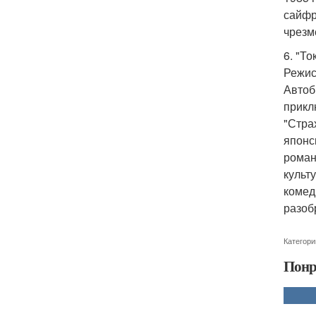
сайфр
чрезм
6. "То
Режис
Автоб
прикл
"Стра
японс
роман
культ
комеди
разоб
Категори
Понр