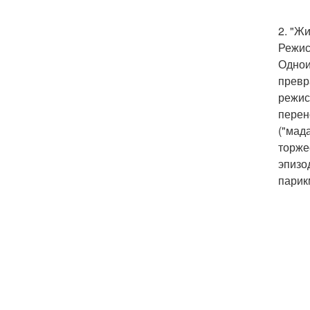
2. "Ж
Режис
Однои
превр
режис
перен
("мад
торже
эпизо
парик