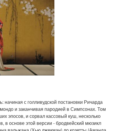
ть: начиная с голливудской постановки Ричарда
ьмондо и заканчивая пародией в Симпсонах. Том
их эпосов, и сорвал кассовый куш, несколько
ов, в основе этой версии - бродвейский мюзикл
Жана вальжана (Хью джекман) до козетты (Аманда