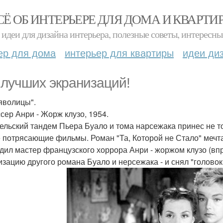
СЁ ОБ ИНТЕРЬЕРЕ ДЛЯ ДОМА И КВАРТИ
идеи для дизайна интерьера, полезные советы, интересны
ер для дома
интерьер для квартиры
идеи ди
 лучших экранизаций!
ьяволицы".
сер Анри - Жорж клузо, 1954.
ельский тандем Пьера Буало и тома нарсежака принес не то
 потрясающие фильмы. Роман "Та, Которой не Стало" мечта
дил мастер французского хоррора Анри - жоржом клузо (вп
изацию другого романа Буало и нерсежака - и снял "голово