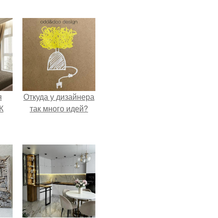
я
Откуда у дизайнера
К
так много идей?