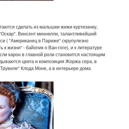
таются сделать из малышки жижи куртизанку,
 "Оскар". Винсент миннелли, талантливейший
си ( "Американец в Париже" скрупулезно
к жизни" - байопик о Ван-гоге), и к литературе
если карон в главной роли становится настоящим
адываются цвета и композиция Жоржа сера, в
 Трувиле" Клода Моне, а в интерьере дома