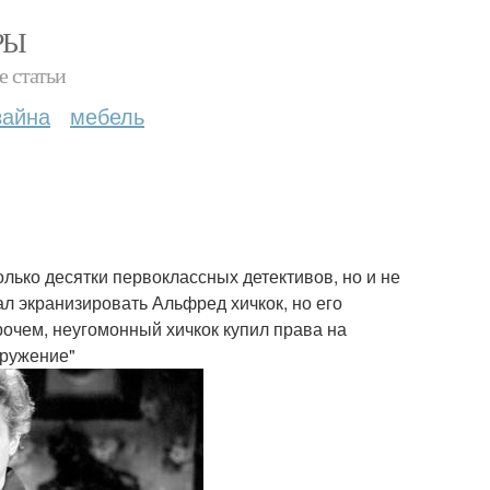
РЫ
е статьи
зайна
мебель
лько десятки первоклассных детективов, но и не
л экранизировать Альфред хичкок, но его
рочем, неугомонный хичкок купил права на
кружение"