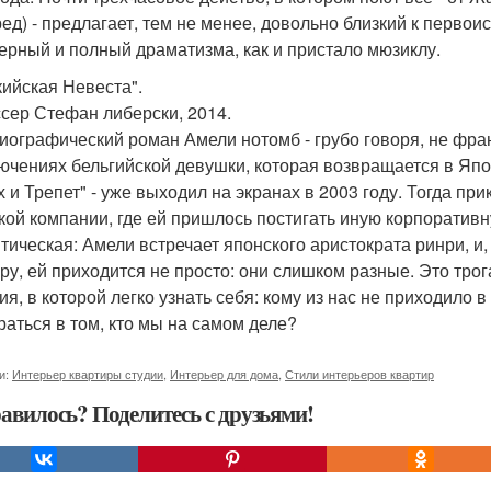
ед) - предлагает, тем не менее, довольно близкий к перво
ерный и полный драматизма, как и пристало мюзиклу.
кийская Невеста".
сер Стефан либерски, 2014.
иографический роман Амели нотомб - грубо говоря, не фр
ючениях бельгийской девушки, которая возвращается в Япон
х и Трепет" - уже выходил на экранах в 2003 году. Тогда п
кой компании, где ей пришлось постигать иную корпоративну
тическая: Амели встречает японского аристократа ринри, и
уру, ей приходится не просто: они слишком разные. Это тро
я, в которой легко узнать себя: кому из нас не приходило в
раться в том, кто мы на самом деле?
и:
Интерьер квартиры студии
,
Интерьер для дома
,
Стили интерьеров квартир
авилось? Поделитесь с друзьями!