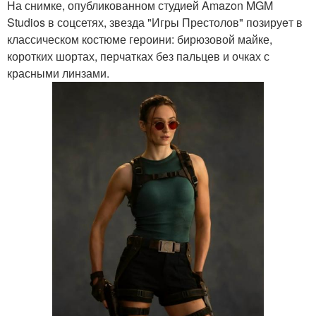
На снимке, опубликованном студией Amazon MGM
Studios в соцсетях, звезда "Игры Престолов" позируeт в
классическом костюме героини: бирюзовой майке,
коротких шортах, перчатках без пальцев и очках с
красными линзами.