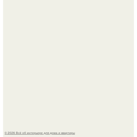
В сети продолжают обсуждать изменения во внешности
актрисы.
Дизайн малометражной студии 21, 1 м 2 (24, 9 м 2 с
балконом) в Краснодаре.
© 2026 Всё об интерьере для дома и квартиры