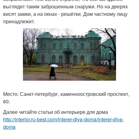
выглядит таким заброшенным снаружи. Но на дверях
висят замки, а на окнах - решётки. Дом частному лицу
принадлежит.
Место: Санкт-петербург, каменноостровский проспект,
60.
Далее читайте статьи об интерьере для дома
http://interior.ru-best.com/interer-dlya-doma/interer-dlya-
doma