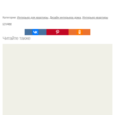
Категории:
Интерьер для квартиры
,
Дизайн интерьера дома
,
Интерьер квартиры
студии
Читайте также
Средневековый замок хэтли на острове Ванкувер.