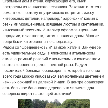
Огромный дом и стена, окружающая его, были
построены из канадского песчаника. Заказчик тяготел к
романтике, поэтому внутри можно встретить массу
интересных деталей, например, "Баронский" камин с
резными украшениями, изящные люстры и светильники,
изысканный текстиль. Интерьер оформлен ценными
породами, в частности, тиком и палисандром. Многие
вещи были изготовлены по спецзаказу.
Рядом со "Средневековым" замком хэтли в Ванкувере
есть удивительные сады в японском и итальянском
стиле, огромный розарий с немыслимым количеством
сортов королевы цветов - нежной розы. Радует
посетителей большая оранжерея, в которой в течение
всего года можно любоваться великолепным цветением
нежных орхидей из далекой Индии. В центре оранжереи
есть большое банановое дерево, что является для
северных широт настоящей экзотикой.