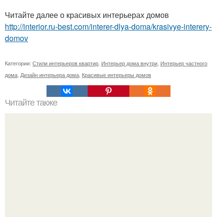
Читайте далее о красивых интерьерах домов
http://interior.ru-best.com/interer-dlya-doma/krasivye-interery-
domov
Категории:
Стили интерьеров квартир
,
Интерьер дома внутри
,
Интерьер частного
дома
,
Дизайн интерьера дома
,
Красивые интерьеры домов
Читайте также
Индивидуальный четырёхкомнатный жилой дом
мансардного типа.