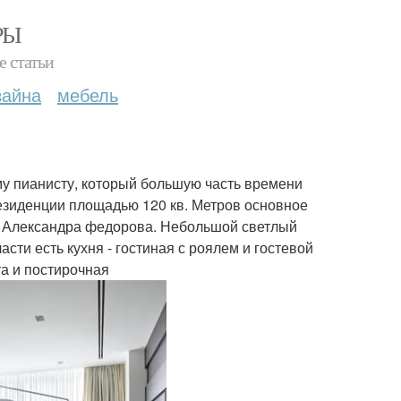
РЫ
е статьи
зайна
мебель
му пианисту, который большую часть времени
резиденции площадью 120 кв. Метров основное
р Александра федорова. Небольшой светлый
асти есть кухня - гостиная с роялем и гостевой
та и постирочная