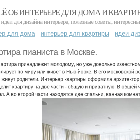
СЁ ОБ ИНТЕРЬЕРЕ ДЛЯ ДОМА И КВАРТИ
идеи для дизайна интерьера, полезные советы, интересны
ер для дома
интерьер для квартиры
идеи ди
ртира пианиста в Москве.
вартира принадлежит молодому, но уже довольно известно
олирует по миру или живёт в Нью-йорке. В его московской 
 живут родители. Интерьер квартиры оформила архитекто
делит квартиру на две части - общую и приватную. В общей ч
ел. А во второй части находятся две спальни, ванная комна