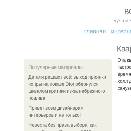
В
лучшие 
главная
интерь
Ква
Эта к
гастр
Популярные материалы
время
Детали решают всё: выход приянки
холл 
чопры на показе Dior обернулся
сануз
шквалом критики из-за небрежного
пошива.
Привет всем дизайнерам
интерьеров и не только!
Невеста без права выбора: как