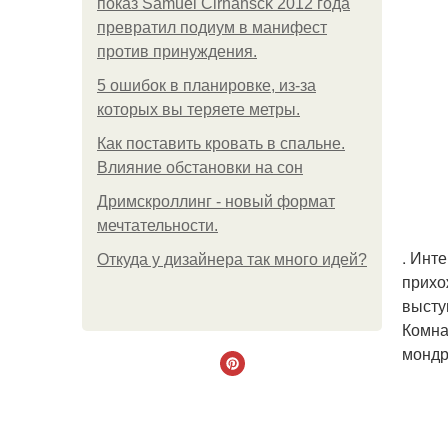
показ Samuel Cirnansck 2012 года
превратил подиум в манифест
против принуждения.
5 ошибок в планировке, из-за
которых вы теряете метры.
Как поставить кровать в спальне.
Влияние обстановки на сон
Дримскроллинг - новый формат
мечтательности.
. Инт
Откуда у дизайнера так много идей?
прихо
высту
Комна
мондр