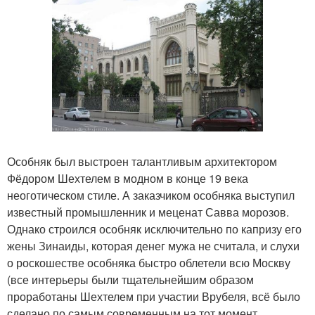
Особняк был выстроен талантливым архитектором
Фёдором Шехтелем в модном в конце 19 века
неоготическом стиле. А заказчиком особняка выступил
известный промышленник и меценат Савва морозов.
Однако строился особняк исключительно по капризу его
жены Зинаиды, которая денег мужа не считала, и слухи
о роскошестве особняка быстро облетели всю Москву
(все интерьеры были тщательнейшим образом
проработаны Шехтелем при участии Врубеля, всё было
сделано по самым современным на тот момент