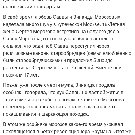
европейским стандартам.
В своё время любовь Саввы и Зинаиды Морозовых
наделала много шуму в купеческой Москве. 18-Летняя
жена Сергея Морозова встретила на балу его дядю -
Савву Морозова, и вспыхнула любовь настолько
сильная, что ради неё Савва переступил через
религиозные каноны старообрядцев (семьи влюблённых
были старообрядческими) и предложил Зинаиде
развестись с Сергеем и стать его женой. Вместе они
прожили 17 лет.
Позже, уже после смерти мужа, Зинаида продала
особняк - говорила, что дух Саввы не дает ей житья в
этом доме и что якобы по ночам в кабинете Морозова
перемещаются предметы на столе, слышатся его
покашливания и шаркающая походка.
В этом же особняке морозов какое-то время укрывал
находящегося в бегах революционера Баумана. Этот же