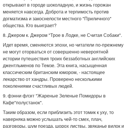
открывают в городе шоколадную, и жизнь горожан
меняется навсегда. Доброта и терпимость против
догматизма и закоснелости местного "Приличного"
общества. Кто выиграет?
8. Джером к. Джером "Трое в Лодке, не Считая Собаки".
Идет время, сменяются эпохи, но читатели по-прежнему
не могут оторваться от совершенно невероятной
истории путешествия троих беззаботных английских
джентльменов по Темзе. Эта книга, насыщенная
классическим британским юмором, - настоящее
лекарство от хандры. Проверено несколькими
поколениями счастливых людей.
9. фэнни флэгг "Жареные Зеленые Помидоры в
Кафе"полустанок".
Таким образом, если приблизить этот томик к уху, то
наверняка можно услышать чей-то смех, плач,
разговоры, шум поезда, шорох листвы, звяканье вилок и