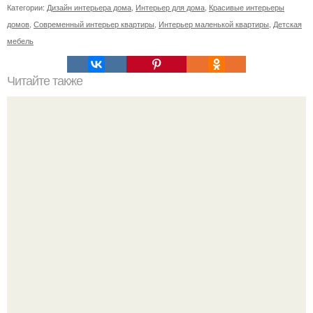
Категории:
Дизайн интерьера дома
,
Интерьер для дома
,
Красивые интерьеры
домов
,
Современный интерьер квартиры
,
Интерьер маленькой квартиры
,
Детская
мебель
Читайте также
Мыс - это район, который пока недооценен в плане …
цен на квартиры!