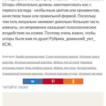
Шторы обязательно должны заинтересовать вас с
первого взгляда - необычным цветом или орнаментом,
качеством ткани или правильной формой. Поскольку
текстиль визуально занимает довольно большую часть
комнаты, он непременно оказывает психологическое
воздействие на хозяев. Поэтому очень важно, чтобы
шторы были вам по душе! Рубрика_домашний_уют_
КСЖ.
Категории:
Дизайн интерьера дома
,
Стили интерьеров квартир
,
Интерьер зала в
квартире
,
Интерьер маленькой квартиры
,
Мебель для гостиной
,
Красивые
интерьеры домов
,
Идеи дизайна спальни
,
Мебель для кухни
,
Детская мебель
,
Современный интерьер квартиры
,
Интерьер квартиры студии
,
Интерьер для дома
Читайте также