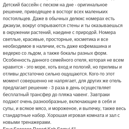
Детский бассейн с песком на дне - оригинальное
решение, приводящее в восторг всех маленьких
постояльцев. Даже в обычных делюкс номерах есть
джакузи, вокруг открываются стены и ты оказываешься
в окружении растений, наедине с природой. Номера
светлые, красивые, просторные, косметика и все
необходимое в наличии, есть даже кофемашина и
ведерко со льдом, а также бокалы разных форм.
Особенность данного семейного отеля, которая не всем
нравится - это море, хоть вход и пологий, но приливы и
отливы достаточно сильно ощущаются. Кого-то этот
момент совершенно не напрягает, для других же отель
предлагает решение - 3 раза в день осуществляет
бесплатный трансфер до пляжа чавенг. Завтраки
подают очень разнообразные, включающие в себя и
супы, и всякое мясо, и мороженое, и выпечку, также весь
стандартные набор. Хорошая игровая комната и зал с
новыми тренажерами.
Four Seasons Resort Koh Samui 5*.