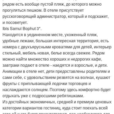
рядом есть вообще пустой пляж, до которого можно
прогуляться пешком. В отеле присутствует
русскоговорящий администратор, который и подскажет,
и посоветует.
Ibis Samui Bophut 3*.
Находится в уединенном месте, ухоженный пляж,
удобные лежаки, большая интересная территория, есть
номера с двухъярусными кроватями для детей, интерьер
стильный, мебель новая, белье всегда свежее. Рядом
можно найти множество хороших и недорогих кафе,
завтраки подают в отеле - наедятся и взрослые, и дети.
Анимации в отеле нет, дети предоставлены родителям и
сами себе, с удовольствием резвятся на волнах, кушают
фрукты с приплывающей лодочки торговцев и
наслаждаются солнцем. Поэтому здесь комфортно будет
отдыхать уже с подросшими ребятишками.
Из достойных экономичных, средней и премиум ценовых
категории вариантов гостиниц, куда стоит поехать всей
семьей и где будет присутствовать все необходимое для