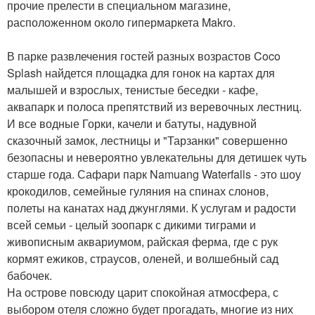
прочие прелести в специальном магазине,
расположенном около гипермаркета Makro.
В парке развлечения гостей разных возрастов Coco
Splash найдется площадка для гонок на картах для
малышей и взрослых, тенистые беседки - кафе,
аквапарк и полоса препятствий из веревочных лестниц.
И все водные Горки, качели и батуты, надувной
сказочный замок, лестницы и "Тарзанки" совершенно
безопасны и невероятно увлекательны для детишек чуть
старше года. Сафари парк Namuang Waterfalls - это шоу
крокодилов, семейные гуляния на спинах слонов,
полеты на канатах над джунглями. К услугам и радости
всей семьи - целый зоопарк с дикими тиграми и
живописным аквариумом, райская ферма, где с рук
кормят ежиков, страусов, оленей, и волшебный сад
бабочек.
На острове повсюду царит спокойная атмосфера, с
выбором отеля сложно будет прогадать, многие из них