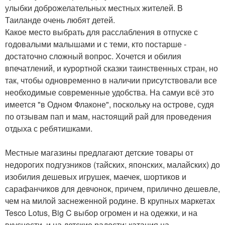
улыбки доброжелательных местных жителей. В
Таиланде очень любят детей.
Какое место выбрать для расслабления в отпуске с
годовалыми малышами и с теми, кто постарше -
достаточно сложный вопрос. Хочется и обилия
впечатлений, и курортной сказки таинственных стран, но
так, чтобы одновременно в наличии присутствовали все
необходимые современные удобства. На самуи всё это
имеется "в Одном Флаконе", поскольку на острове, судя
по отзывам пап и мам, настоящий рай для проведения
отдыха с ребятишками.
Местные магазины предлагают детские товары от
недорогих подгузников (тайских, японских, малайских) до
изобилия дешевых игрушек, маечек, шортиков и
сарафанчиков для девчонок, причем, прилично дешевле,
чем на милой заснеженной родине. В крупных маркетах
Tesco Lotus, Big C выбор огромен и на одежки, и на
вкусности, и на детские радости: катания на