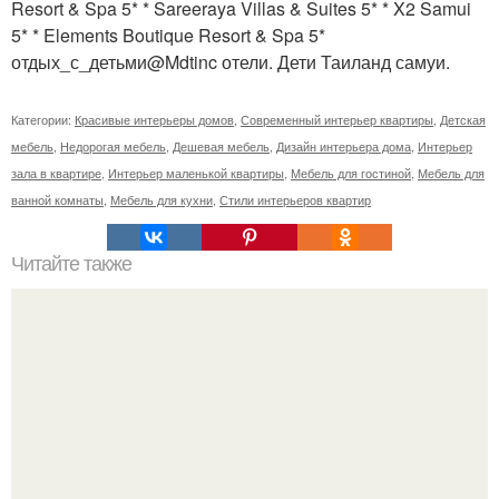
Resort & Spa 5* * Sareeraya Villas & Suites 5* * X2 Samui
5* * Elements Boutique Resort & Spa 5*
отдых_с_детьми@Mdtinc отели. Дети Таиланд самуи.
Категории:
Красивые интерьеры домов
,
Современный интерьер квартиры
,
Детская
мебель
,
Недорогая мебель
,
Дешевая мебель
,
Дизайн интерьера дома
,
Интерьер
зала в квартире
,
Интерьер маленькой квартиры
,
Мебель для гостиной
,
Мебель для
ванной комнаты
,
Мебель для кухни
,
Стили интерьеров квартир
Читайте также
Армянские церкви в Санкт-петербурге.