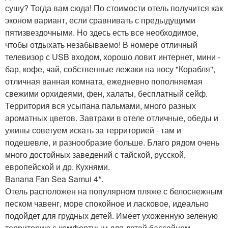
сушу? Тогда вам сюда! По стоимости отель получится как
эконом вариант, если сравнивать с предыдущими
пятизвездочными. Но здесь есть все необходимое,
чтобы отдыхать незабываемо! В номере отличный
телевизор с USB входом, хорошо ловит интернет, мини -
бар, кофе, чай, собственные лежаки на носу "Корабля",
отличная ванная комната, ежедневно пополняемая
свежими орхидеями, фен, халаты, бесплатный сейф.
Территория вся усыпана пальмами, много разных
ароматных цветов. Завтраки в отеле отличные, обеды и
ужины советуем искать за территорией - там и
подешевле, и разнообразие больше. Благо рядом очень
много достойных заведений с тайской, русской,
европейской и др. Кухнями.
Banana Fan Sea Samui 4*.
Отель расположен на популярном пляже с белоснежным
песком чавенг, море спокойное и ласковое, идеально
подойдет для грудных детей. Имеет ухоженную зеленую
территорию с комфортным для детей бассейном.