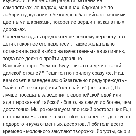
самолетиках, лошадках, машинах, блуждание по
лабиринту, купание в безводных бассейнах с мягкими
цветными шариками, покорение вершин на канатных
дорожках.
Советуем отдать предпочтение ночному перелету, так
дети спокойнее его перенесут. Также желательно
остановить свой выбор на качественных авиалиниях,
тогда все должно пройти идеально.
Важный вопрос "чем же будут питаться дети в такой
далекой стране? " Решится по прилету сразу же. Наш
вам совет: в заведениях обязательно предупреждать -
"май пэт" (не остро) или "нот спайси" (по - англ. ), Но
лучше посещать заведения с европейской едой или
адаптированной тайской - благо, на самуи их более, чем
достаточно. Мы рекомендуем японский ресторанчик Fuji
в огромном магазине Tesco Lotus на чавенге, где вкусно,
недорого и куча отменных десертов. Любители всего
кремово - молочного закупают творожки, йогурты, сыр и