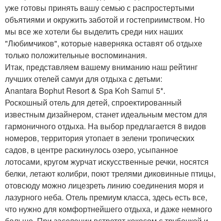
уже готовы принять вашу семью с распростертыми
объятиями и окружить заботой и гостеприимством. Но
мы все же хотели бы выделить среди них наших
"Любимчиков", которые наверняка оставят об отдыхе
только положительные воспоминания.
Итак, представляем вашему вниманию наш рейтинг
лучших отелей самуи для отдыха с детьми:
Anantara Bophut Resort & Spa Koh Samui 5*.
Роскошный отель для детей, спроектированный
известным дизайнером, станет идеальным местом для
гармоничного отдыха. На выбор предлагается 8 видов
номеров, территория утопает в зелени тропических
садов, в центре раскинулось озеро, усыпанное
лотосами, кругом журчат искусственные речки, носятся
белки, летают колибри, поют трелями диковинные птицы,
отовсюду можно лицезреть линию соединения моря и
лазурного неба. Отель премиум класса, здесь есть все,
что нужно для комфортнейшего отдыха, и даже немного
больше. При заселении встретят кокосом с трубочкой и