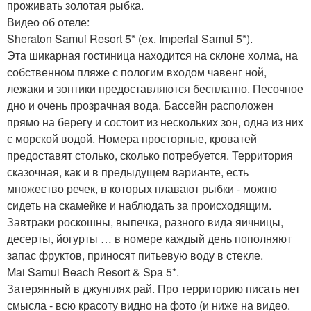
проживать золотая рыбка.
Видео об отеле:
Sheraton Samui Resort 5* (ex. Imperial Samui 5*).
Эта шикарная гостиница находится на склоне холма, на
собственном пляже с пологим входом чавенг ной,
лежаки и зонтики предоставляются бесплатно. Песочное
дно и очень прозрачная вода. Бассейн расположен
прямо на берегу и состоит из нескольких зон, одна из них
с морской водой. Номера просторные, кроватей
предоставят столько, сколько потребуется. Территория
сказочная, как и в предыдущем варианте, есть
множество речек, в которых плавают рыбки - можно
сидеть на скамейке и наблюдать за происходящим.
Завтраки роскошны, выпечка, разного вида яичницы,
десерты, йогурты … в номере каждый день пополняют
запас фруктов, приносят питьевую воду в стекле.
Mai Samui Beach Resort & Spa 5*.
Затерянный в джунглях рай. Про территорию писать нет
смысла - всю красоту видно на фото (и ниже на видео.