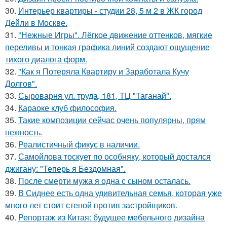
30.
Интерьер квартиры - студии 28, 5 м 2 в ЖК город
Дейли в Москве.
31.
"Нежные Игры". Лёгкое движение оттенков, мягкие
переливы и тонкая графика линий создают ощущение
тихого диалога форм.
32.
"Как я Потеряла Квартиру и Заработала Кучу
Долгов".
33.
Сыроварня ул. труда, 181, ТЦ "Таганай".
34.
Караоке клуб философия.
35.
Такие композиции сейчас очень популярны, прям
нежность.
36.
Реалистичный фикус в наличии.
37.
Самойлова тоскует по особняку, который достался
джигану: "Теперь я Бездомная".
38.
После смерти мужа я одна с сыном осталась.
39.
В Сиднее есть одна удивительная семья, которая уже
много лет стоит стеной против застройщиков.
40.
Репортаж из Китая: будущее мебельного дизайна