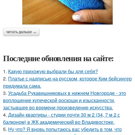
читать дальше →
Последние обновления на сайте:
1.
Какую прихожую выбрали бы для себя?
2.
Платье с надписью на русском, которое Ким бейсингер
придумала сама.
3.
Усадьба Рукавишниковых в нижнем Новгороде - это
воплощение купеческой роскоши и изысканности,
застывшее во времени произведение искусства.
4.
Дизайн квартиры - студии почти 30 м 2 (34, 7 м 2 с
балконом) в ЖК академический во Владивостоке.
5.
Ну что? Я вновь попытаюсь вас убедить в том, что