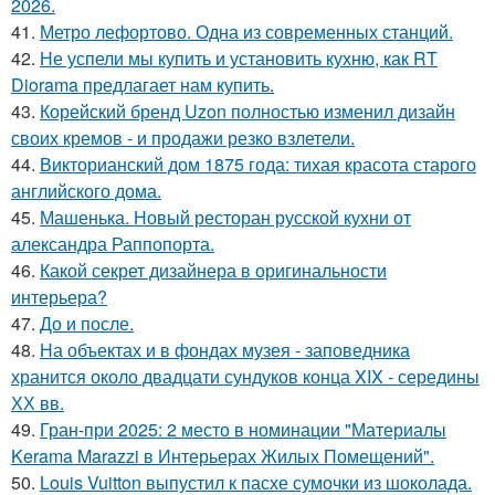
2026.
41.
Метро лефортово. Одна из современных станций.
42.
Не успели мы купить и установить кухню, как RT
Diorama предлагает нам купить.
43.
Корейский бренд Uzon полностью изменил дизайн
своих кремов - и продажи резко взлетели.
44.
Викторианский дом 1875 года: тихая красота старого
английского дома.
45.
Машенька. Новый ресторан русской кухни от
александра Раппопорта.
46.
Какой секрет дизайнера в оригинальности
интерьера?
47.
До и после.
48.
На объектах и в фондах музея - заповедника
хранится около двадцати сундуков конца XIX - середины
ХХ вв.
49.
Гран-при 2025: 2 место в номинации "Материалы
Kerama Marazzi в Интерьерах Жилых Помещений".
50.
Louis Vuitton выпустил к пасхе сумочки из шоколада.