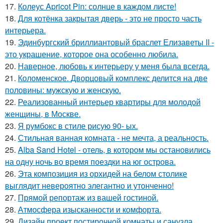
17.
Колеус Apricot Pin: солнце в каждом листе!
18.
Для котёнка закрытая дверь - это не просто часть
интерьера.
19.
Эдинбургский бриллиантовый браслет Елизаветы II -
это украшение, которое она особенно любила.
20.
Наверное, любовь к интерьеру у меня была всегда.
21.
Коломенское. Дворцовый комплекс делится на две
половины: мужскую и женскую.
22.
Реализованный интерьер квартиры для молодой
женщины, в Москве.
23.
Я румбокс в стиле рисую 90- ых.
24.
Стильная ванная комната - не мечта, а реальность.
25.
Alba Sand Hotel - отель, в котором мы остановились
на одну ночь во время поездки на юг острова.
26.
Эта композиция из орхидей на белом столике
выглядит невероятно элегантно и утонченно!
27.
Прямой репортаж из вашей гостиной.
28.
Атмосфера изысканности и комфорта.
29.
Дизайн проект постирочной комнаты и санузла.