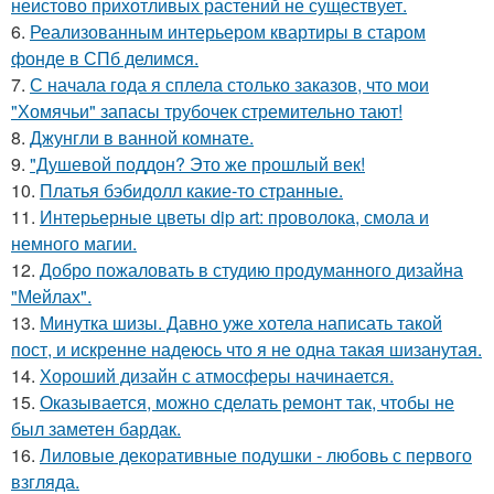
неистово прихотливых растений не существует.
6.
Реализованным интерьером квартиры в старом
фонде в СПб делимся.
7.
С начала года я сплела столько заказов, что мои
"Хомячьи" запасы трубочек стремительно тают!
8.
Джунгли в ванной комнате.
9.
"Душевой поддон? Это же прошлый век!
10.
Платья бэбидолл какие-то странные.
11.
Интерьерные цветы dip art: проволока, смола и
немного магии.
12.
Добро пожаловать в студию продуманного дизайна
"Мейлах".
13.
Минутка шизы. Давно уже хотела написать такой
пост, и искренне надеюсь что я не одна такая шизанутая.
14.
Хороший дизайн с атмосферы начинается.
15.
Оказывается, можно сделать ремонт так, чтобы не
был заметен бардак.
16.
Лиловые декоративные подушки - любовь с первого
взгляда.