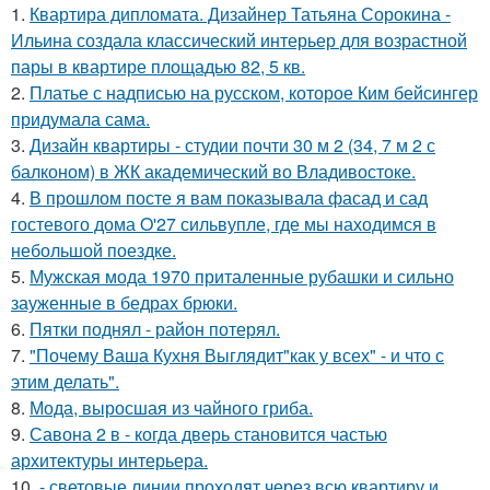
1.
Квартира дипломата. Дизайнер Татьяна Сорокина -
Ильина создала классический интерьер для возрастной
пары в квартире площадью 82, 5 кв.
2.
Платье с надписью на русском, которое Ким бейсингер
придумала сама.
3.
Дизайн квартиры - студии почти 30 м 2 (34, 7 м 2 с
балконом) в ЖК академический во Владивостоке.
4.
В прошлом посте я вам показывала фасад и сад
гостевого дома O'27 сильвупле, где мы находимся в
небольшой поездке.
5.
Мужская мода 1970 приталенные рубашки и сильно
зауженные в бедрах брюки.
6.
Пятки поднял - район потерял.
7.
"Почему Ваша Кухня Выглядит"как у всех" - и что с
этим делать".
8.
Мода, выросшая из чайного гриба.
9.
Савона 2 в - когда дверь становится частью
архитектуры интерьера.
10.
- световые линии проходят через всю квартиру и