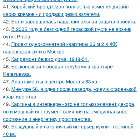
41.
Корейский бренд Uzon полностью изменил дизайн
своих кремов - и продажи резко взлетели.
42.
Вот и завершилась наша финальная защита проекта.
43.
В 2005 году в безлюдной техасской пустыне возник
бутик Prada.
44.
Проект однокомнатной квартиры 36 м 2 в ЖК
павелецкая сити в Москве.
45.
Капремонт белого дома, 1948-51.
46.
Бесконечная любовь к голубому в квартире
Katezuevaa.
47.
Апартаменты в центре Москвы 63 кв.
48.
Мне уже 56, я одна после развода, живу в старенькой
квартире отца.
49.
Картины в интерьере - это не только элемент декора,
но и мощный инструмент влияния на эмоциональное
состояние и энергетику пространства.
50.
Воздушный и лаконичный интерьер кухни - гостиной
40 кв.