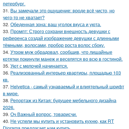
петербург.
31.
Вы замечали это ощущение: вроде всё чисто, но
чего-то не хватает?
32.
Обеденная зона: ваш уголок вкуса и уюта.
33.
Промпт: Строго сохрани внешность девушки с
референса создай изображение девушки с длинными
тёмными, волосами, пробор роста волос сбоку.
34.
Утром муж обрадовал, сообщив, что лишайные
котятки покинули манеж и веселятся во всю в гостиной.
35.
Уют с мелочей начинается.
36.
Реализованный интерьер квартиры, площадью 103
кв.
37.
Helvetica - самый узнаваемый и влиятельный шрифт
в мире.
38.
Репортаж из Китая: будущее мебельного дизайна
2026.
39.
Оч Важный вопрос, товарисчи.
40.
Не успели мы купить и установить кухню, как RT
Diorama предлагает нам купить.