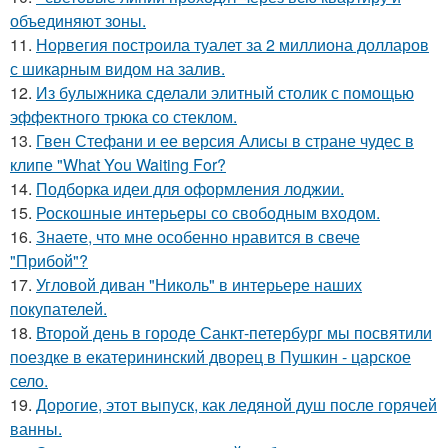
объединяют зоны.
11.
Норвегия построила туалет за 2 миллиона долларов
с шикарным видом на залив.
12.
Из булыжника сделали элитный столик с помощью
эффектного трюка со стеклом.
13.
Гвен Стефани и ее версия Алисы в стране чудес в
клипе "What You Waiting For?
14.
Подборка идеи для оформления лоджии.
15.
Роскошные интерьеры со свободным входом.
16.
Знаете, что мне особенно нравится в свече
"Прибой"?
17.
Угловой диван "Николь" в интерьере наших
покупателей.
18.
Второй день в городе Санкт-петербург мы посвятили
поездке в екатерининский дворец в Пушкин - царское
село.
19.
Дорогие, этот выпуск, как ледяной душ после горячей
ванны.