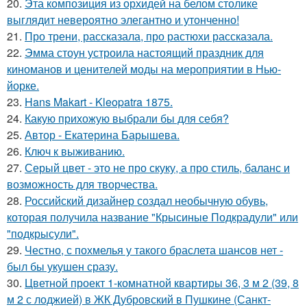
20.
Эта композиция из орхидей на белом столике
выглядит невероятно элегантно и утонченно!
21.
Про трени, рассказала, про растюхи рассказала.
22.
Эмма стоун устроила настоящий праздник для
киноманов и ценителей моды на мероприятии в Нью-
йорке.
23.
Hans Makart - Kleopatra 1875.
24.
Какую прихожую выбрали бы для себя?
25.
Автор - Екатерина Барышева.
26.
Ключ к выживанию.
27.
Серый цвет - это не про скуку, а про стиль, баланс и
возможность для творчества.
28.
Российский дизайнер создал необычную обувь,
которая получила название "Крысиные Подкрадули" или
"подкрысули".
29.
Честно, с похмелья у такого браслета шансов нет -
был бы укушен сразу.
30.
Цветной проект 1-комнатной квартиры 36, 3 м 2 (39, 8
м 2 с лоджией) в ЖК Дубровский в Пушкине (Санкт-