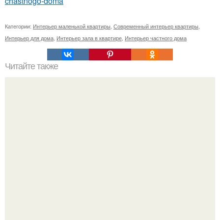
chastnogo-doma
Категории:
Интерьер маленькой квартиры
,
Современный интерьер квартиры
,
Интерьер для дома
,
Интерьер зала в квартире
,
Интерьер частного дома
Читайте также
Куда и как можно поставить выдвижную или откидную
кровать?