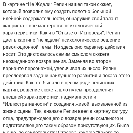
В картине "Не Ждали" Репин нашел такой сюжет,
который позволил ему создать полотно большой
идейной содержательности, обнаружив свой талант
жанриста, свое мастерство психологической
характеристики. Как и в "Отказе от Исповеди", Репин
дает в картине "не ждали" психологическое решение
революционной темы. Но здесь оно характер действия
носит. Это диктовалось самим смыслом сюжета
неожиданного возвращения. Заменяя во втором
варианте персонажей, увеличивая их число, Репин
преследовал задачи наилучшего развития и показа этого
действия. Как это бывало в целом ряде репинских
картин, решение сюжета шло путем преодоления
внешней характеристики, надуманности и
"Иллюстративности" и создания живой, выхваченной из
жизни сцены. Так, вначале Репин ввел в картину фигуру
отца, предупреждающего о возвращении ссыльного и
подготовляющего таким образом присутствующих. Была
и еще, по свидетельству Стасова, фигура "Какого-то