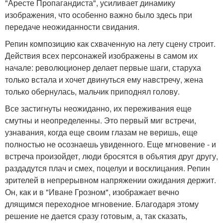
"Аресте Пропагандиста", усиливает динамику
изображения, что особенно важно было здесь при
передаче неожиданности свидания.
Репин композицию как схваченную на лету сцену строит.
Действия всех персонажей изображены в самом их
начале: революционер делает первые шаги, старуха
только встала и хочет двинуться ему навстречу, жена
только обернулась, мальчик приподнял голову.
Все застигнуты неожиданно, их переживания еще
смутны и неопределенны. Это первый миг встречи,
узнавания, когда еще своим глазам не веришь, еще
полностью не осознаешь увиденного. Еще мгновение - и
встреча произойдет, люди бросятся в объятия друг другу,
раздадутся плач и смех, поцелуи и восклицания. Репин
зрителей в непрерывном напряжении ожидания держит.
Он, как и в "Иване Грозном", изображает вечно
длящимся переходное мгновение. Благодаря этому
решение не дается сразу готовым, а, так сказать,