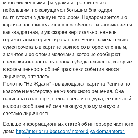
многочисленными фигурами и сравнительно
небольшим, но кажущимся большим благодаря
вытянутости в длину интерьером. Недаром зрительно
картина воспринимается и в особенности запоминается
как квадратная, и уж скорее вертикально, нежели
горизонтально ориентированная. Репин замечательно
сумел сочетать в картине важное со второстепенным,
значительное с теми мелочами, которые сообщают
сцене жизненность, жанровую убедительность, которые
в возвышенность общей трактовки события вносят
лирическую теплоту.
Полотно "Не Ждали" - выдающаяся картина Репина по
красоте и мастерству ее живописного решения. Она
написана в пленэре, полна света и воздуха, ее светлый
колорит сообщает ей смягчающую драму мягкую и
светлую лиричность.
Больше информационных статей об интерьере частного
дома
http://interior.ru-best.com/interer-dlya-doma/interer-