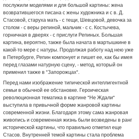
послужили моделями и для большой картины: жена
возвратившегося писана с жены художника и с в. Д.
Стасовой, старуха мать - с тещи, Шевцовой, девочка за
столом - с веры репиной, мальчик - с с. Костычева,
горничная в дверях - с прислуги Репиных. Большая
картина, вероятно, также была начата в мартышкине в
какой-то мере с натуры. Продолжая работу над нею уже
в Петербурге, Репин компонует и пишет ее, как бы имея
перед глазами натурную сцену, - метод, который он
применил также в "Запорожцах".
Перед нами изображение типической интеллигентной
семьи в обычной ее обстановке. Героическая
революционная тематика в картине "Не Ждали"
выступила в привычной форме жанровой картины
современной жизни. Благодаря этому сама жанровая
живопись и современная жизнь были возведены в ранг
исторической картины, что правильно отметил еще
Стасов. Внутренней темой картины стала проблема