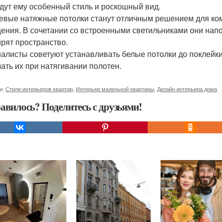
дут ему особенный стиль и роскошный вид.
евые натяжные потолки станут отличным решением для комн
ения. В сочетании со встроенными светильниками они нап
рят пространство.
алисты советуют устанавливать белые потолки до поклейки
ать их при натягивании полотен.
и:
Стили интерьеров квартир
,
Интерьер маленькой квартиры
,
Дизайн интерьера дома
авилось? Поделитесь с друзьями!