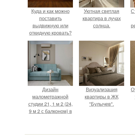
Куда и как можно
Уютная светлая
С
поставить
квартира в лучах
выдвижную или
солнца.
р
откидную кровать?
Дизайн
Визуализация
О
малометражной
квартиры в ЖК
студии 21, 1 м 2 (24,
"Булычев".
9 м 2 с балконом) в
Краснодаре.