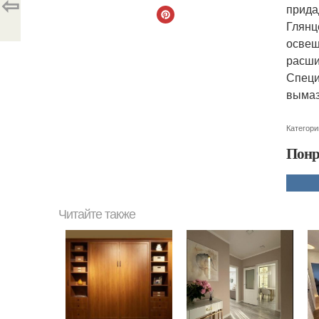
⇦
прида
Глянц
освещ
расши
Специ
вымаз
Категори
Понр
Читайте также