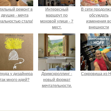
тильный ремонт в
Интересный
В сети продолж
двушке - мечта
маршрут по
обсуждать
еальностью стала!
моховой улице - 7
изменения в
мест.
внешности
актрисы.
ткуда у дизайнера
Дримскроллинг -
Сокровища из Ho
так много идей?
новый формат
мечтательности.