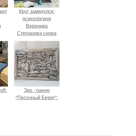
ают
Круг замкнулся:
психологиня
о
Вероника
Степанова снова
вышла замуж за
собственного
бывшего мужа.
ff.
Эко - панно
"Песочный Берег":