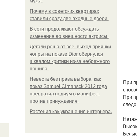
мужа.
Почему в советских квартирах
ставили сразу две входные двери.
В сети продолжают обсуждать
изменения во внешности актрисы.
Детали решают всё: выход приянки
чопры на показе Dior обернулся
шквалом критики из-за небрежного
пошива.
Невеста без права выбора: как
При п
показ Samuel Cirnansck 2012 года
спосо
превратил подиум в манифест
При п
против принуждения.
следо
Растения как украшения интерьера.
Натяж
Высок
Белые