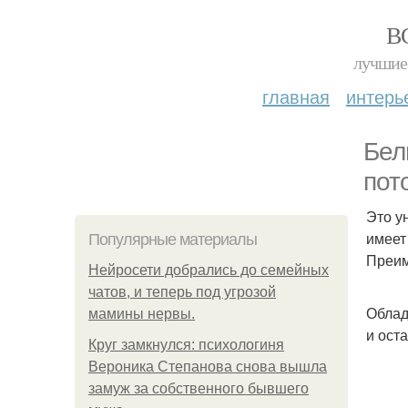
В
лучшие 
главная
интерь
Бел
пот
Это у
имеет
Популярные материалы
Преим
Нейросети добрались до семейных
чатов, и теперь под угрозой
Облад
мамины нервы.
и ост
Круг замкнулся: психологиня
Вероника Степанова снова вышла
замуж за собственного бывшего